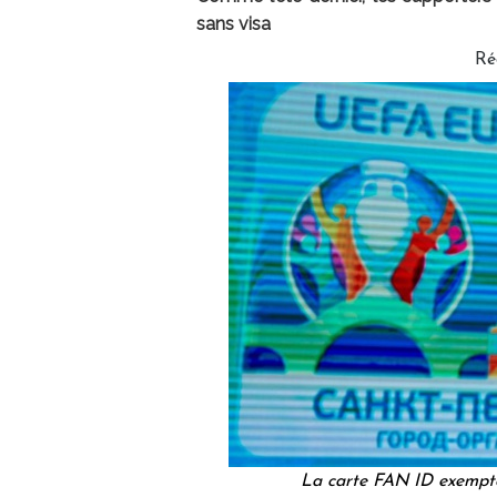
sans visa
Ré
La carte FAN ID exempte