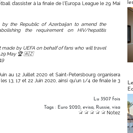
le
all d’assister à la finale de l'Europa League le 29 Mai
by the Republic of Azerbaijan to amend the
bolishing the requirement on HIV/hepatitis
 made by UEFA on behalf of fans who will travel
n 29 May 🏆 🇦🇿
19
uin au 12 Juillet 2020 et Saint-Petersbourg organisera
es 13, 17 et 22 Juin 2020, ainsi qu'un 1/4 de finale le 3
Distribu
Le
Ed
Lu 3507 fois
Tags
:
Euro 2020
,
evisa
,
Russie
,
visa
Notez