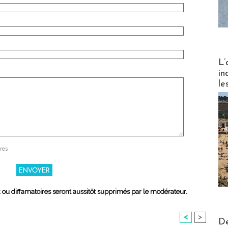
Partez
L’
in
le
res
x ou diffamatoires seront aussitôt supprimés par le modérateur.
<
>
Actus V
De