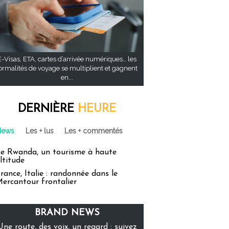
E-Visas, ETA, cartes d’arrivée numériques… les
ormalités de voyage se multiplient et gagnent
en...
DERNIÈRE
HEURE
News
Les + lus
Les + commentés
e Rwanda, un tourisme à haute
ltitude
rance, Italie : randonnée dans le
ercantour frontalier
BRAND NEWS
Une route, des voix, un regard : suivez