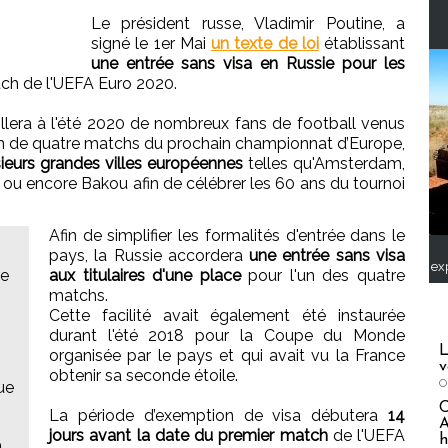
Le président russe, Vladimir Poutine, a
signé le 1er Mai
un texte de loi
établissant
une entrée sans visa en Russie pour les
atch de l'UEFA Euro 2020.
illera à l'été 2020 de nombreux fans de football venus
ion de quatre matchs du prochain championnat d’Europe,
ieurs grandes villes européennes
telles qu'Amsterdam,
u encore Bakou afin de célébrer les 60 ans du tournoi
Afin de simplifier les formalités d'entrée dans le
pays, la Russie accordera
une entrée sans visa
ex
ée
aux titulaires d'une place
pour l'un des quatre
matchs.
Cette facilité avait également été instaurée
durant l'été 2018 pour la Coupe du Monde
L
organisée par le pays et qui avait vu la France
v
obtenir sa seconde étoile.
O
que
La période d’exemption de visa débutera
14
A
jours avant la date du premier match
de l'UEFA
h
a