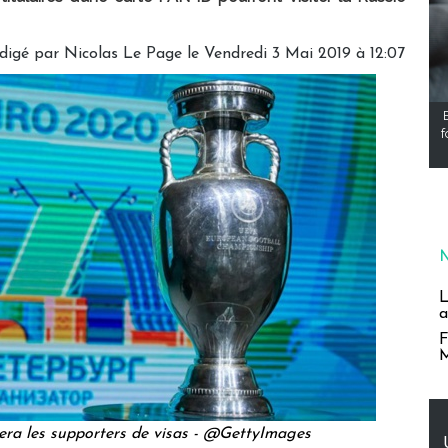
digé par
Nicolas Le Page
le Vendredi 3 Mai 2019 à 12:07
f
L
a
F
M
ra les supporters de visas - @GettyImages