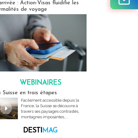
arrivée : Action-Visas fluidifie les
rmalités de voyage
WEBINAIRES
res
 Suisse en trois étapes
Facilement accessible depuis la
France, la Suisse se découvre à
travers ses paysages contrastés,
montagnes imposantes,...
DESTI
MAG
MAG