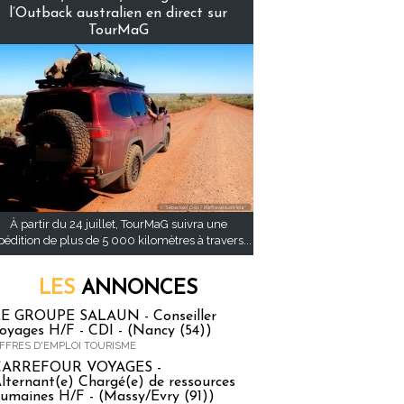
l’Outback australien en direct sur
TourMaG
À partir du 24 juillet, TourMaG suivra une
pédition de plus de 5 000 kilomètres à travers...
LES
ANNONCES
E GROUPE SALAUN - Conseiller
oyages H/F - CDI - (Nancy (54))
FFRES D'EMPLOI TOURISME
CARREFOUR VOYAGES -
lternant(e) Chargé(e) de ressources
umaines H/F - (Massy/Evry (91))