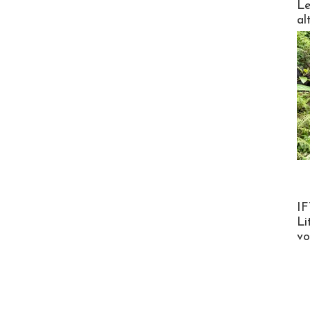
Le
al
Product
IF
Li
v