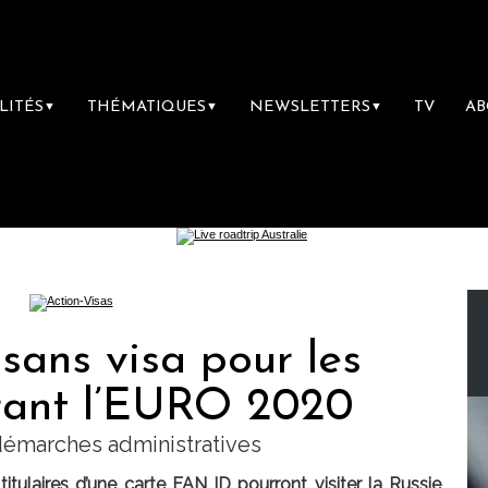
LITÉS
THÉMATIQUES
NEWSLETTERS
TV
A
▼
▼
▼
 sans visa pour les
rant l’EURO 2020
 démarches administratives
titulaires d’une carte FAN ID pourront visiter la Russie