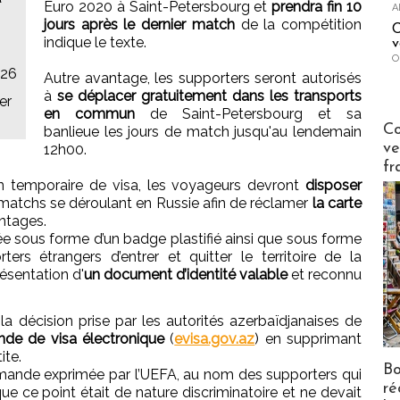
Euro 2020 à Saint-Petersbourg et
prendra fin 10
A
jours après le dernier match
de la compétition
C
indique le texte.
v
O
026
Autre avantage, les supporters seront autorisés
à
se déplacer gratuitement dans les transports
er
en commun
de Saint-Petersbourg et sa
Publi-n
Co
banlieue les jours de match jusqu'au lendemain
ve
12h00.
fr
on temporaire de visa, les voyageurs devront
disposer
matchs se déroulant en Russie afin de réclamer
la carte
ntages.
tée sous forme d’un badge plastifié ainsi que sous forme
ers étrangers d’entrer et quitter le territoire de la
ésentation d'
un document d’identité valable
et reconnu
la décision prise par les autorités azerbaïdjanaises de
nde de visa électronique
(
evisa.gov.az
) en supprimant
ite.
Bo
demande exprimée par l’UEFA, au nom des supporters qui
ré
ue ce point était de nature discriminatoire et ne devait