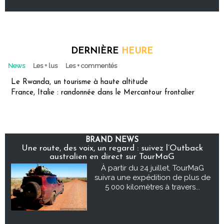
DERNIÈRE
HEURE
News
Les + lus
Les + commentés
Le Rwanda, un tourisme à haute altitude
France, Italie : randonnée dans le Mercantour frontalier
BRAND NEWS
Une route, des voix, un regard : suivez l’Outback
australien en direct sur TourMaG
À partir du 24 juillet, TourMaG
suivra une expédition de plus de
5 000 kilomètres à travers...