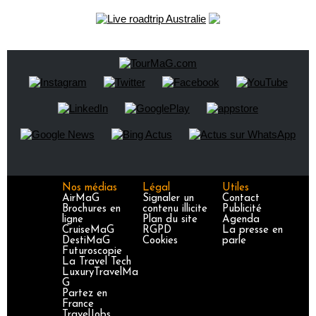
Nos médias
Légal
Utiles
AirMaG
Signaler un
Contact
Brochures en
contenu illicite
Publicité
ligne
Plan du site
Agenda
CruiseMaG
RGPD
La presse en
DestiMaG
Cookies
parle
Futuroscopie
La Travel Tech
LuxuryTravelMa
G
Partez en
France
TravelJobs