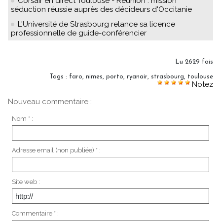
Corsair en direct Toulouse - Réunion : mission
séduction réussie auprès des décideurs d'Occitanie
L'Université de Strasbourg relance sa licence
professionnelle de guide-conférencier
Lu 2629 fois
Tags
:
faro
,
nimes
,
porto
,
ryanair
,
strasbourg
,
toulouse
Notez
Nouveau commentaire :
Nom * :
Adresse email (non publiée) * :
Site web :
Commentaire * :