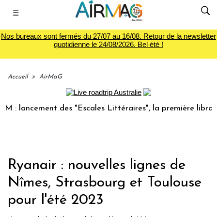
☰
Nos bureaux sont fermés du 27/07 au 16/08. Retour de la newsletter
quotidienne le 24/08/2026. Bel été !
Accueil
>
AirMaG
lancement des "Escales Littéraires", la première librairie d
Ryanair : nouvelles lignes de
Nîmes, Strasbourg et Toulouse
pour l'été 2023