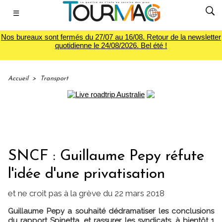
☰
Nos bureaux sont fermés du 27/07 au 16/08. Retour de la newsletter
quotidienne le 24/08/2026. Bel été !
Accueil
>
Transport
SNCF : Guillaume Pepy réfute
l'idée d'une privatisation
et ne croit pas à la grève du 22 mars 2018
Guillaume Pepy a souhaité dédramatiser les conclusions
du rapport Spinetta, et rassurer les syndicats, à bientôt 1