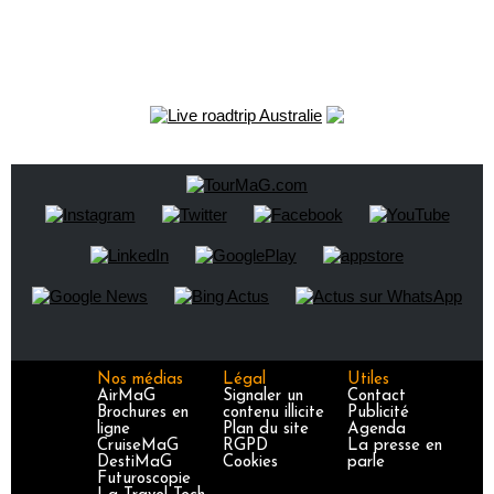
Nos médias
Légal
Utiles
AirMaG
Signaler un
Contact
Brochures en
contenu illicite
Publicité
ligne
Plan du site
Agenda
CruiseMaG
RGPD
La presse en
DestiMaG
Cookies
parle
Futuroscopie