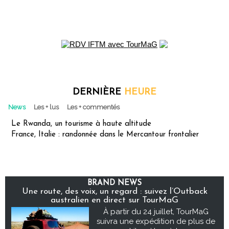
DERNIÈRE
HEURE
News
Les + lus
Les + commentés
Le Rwanda, un tourisme à haute altitude
France, Italie : randonnée dans le Mercantour frontalier
BRAND NEWS
Une route, des voix, un regard : suivez l’Outback
australien en direct sur TourMaG
À partir du 24 juillet, TourMaG
suivra une expédition de plus de