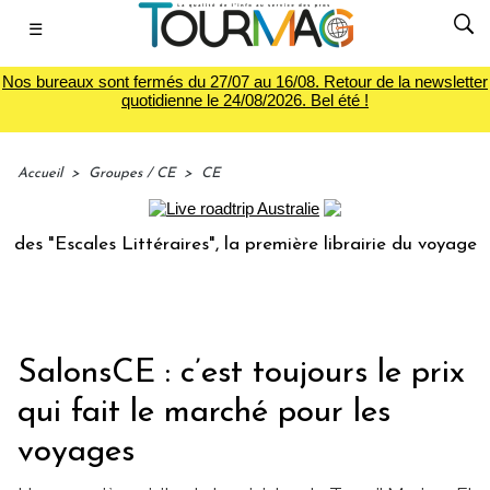
☰
Nos bureaux sont fermés du 27/07 au 16/08. Retour de la newsletter
quotidienne le 24/08/2026. Bel été !
Accueil
>
Groupes / CE
>
CE
s Littéraires", la première librairie du voyage
Le group
SalonsCE : c’est toujours le prix
qui fait le marché pour les
voyages