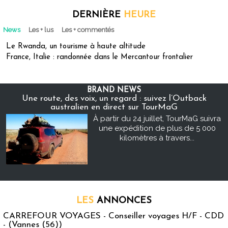
DERNIÈRE
HEURE
News
Les + lus
Les + commentés
Le Rwanda, un tourisme à haute altitude
France, Italie : randonnée dans le Mercantour frontalier
BRAND NEWS
Une route, des voix, un regard : suivez l’Outback
australien en direct sur TourMaG
À partir du 24 juillet, TourMaG suivra
une expédition de plus de 5 000
kilomètres à travers...
LES
ANNONCES
CARREFOUR VOYAGES - Conseiller voyages H/F - CDD
- (Vannes (56))