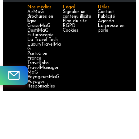
Nos médias
Légal
Utiles
AirMaG
Signaler un
Contact
Brochures en
contenu illicite
Publicité
ligne
Plan du site
Agenda
CruiseMaG
RGPD
La presse en
DestiMaG
Cookies
parle
Futuroscopie
La Travel Tech
LuxuryTravelMa
G
Partez en
France
TravelJobs
TravelManager
MaG
VoyageursMaG
Voyages
Responsables
Site certifié