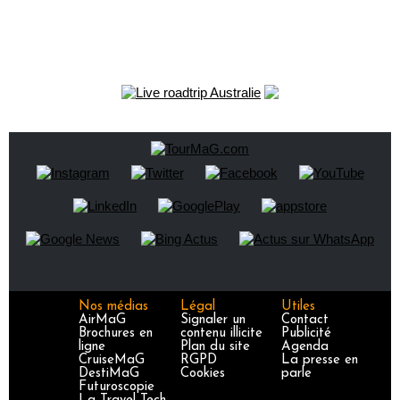
Nos médias
Légal
Utiles
AirMaG
Signaler un
Contact
Brochures en
contenu illicite
Publicité
ligne
Plan du site
Agenda
CruiseMaG
RGPD
La presse en
DestiMaG
Cookies
parle
Futuroscopie