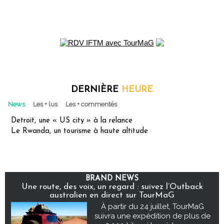
DERNIÈRE
HEURE
News
Les + lus
Les + commentés
Detroit, une « US city » à la relance
Le Rwanda, un tourisme à haute altitude
BRAND NEWS
Une route, des voix, un regard : suivez l’Outback
australien en direct sur TourMaG
À partir du 24 juillet, TourMaG
suivra une expédition de plus de