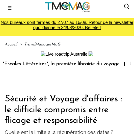
☰
Nos bureaux sont fermés du 27/07 au 16/08. Retour de la newsletter
quotidienne le 24/08/2026. Bel été !
Accueil
>
TravelManagerMaG
téraires", la première librairie du voyage
Le groupe Sai
Sécurité et Voyage d'affaires :
le difficile compromis entre
flicage et responsabilité
Quelle est la limite à la récupération des datas ?