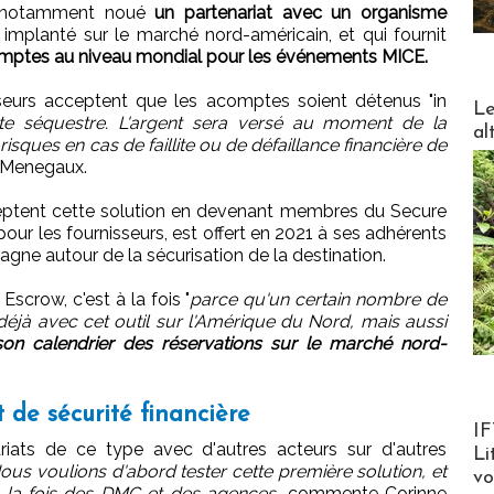
 a notamment noué
un partenariat avec un organisme
implanté sur le marché nord-américain, et qui fournit
comptes au niveau mondial pour les événements MICE.
sseurs acceptent que les acomptes soient détenus "in
DESTI
Le
e séquestre. L'argent sera versé au moment de la
al
 risques en cas de faillite ou de défaillance financière de
e Menegaux.
acceptent cette solution en devenant membres du Secure
our les fournisseurs, est offert en 2021 à ses adhérents
gne autour de la sécurisation de la destination.
Escrow, c'est à la fois "
parce qu'un certain nombre de
déjà avec cet outil sur l'Amérique du Nord, mais aussi
son calendrier des réservations sur le marché nord-
 de sécurité financière
Product
IF
iats de ce type avec d'autres acteurs sur d'autres
Li
ous voulions d'abord tester cette première solution, et
v
 à la fois des DMC et des agences,
commente Corinne