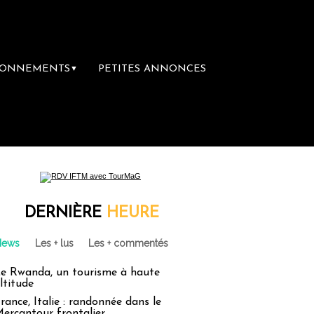
BONNEMENTS
PETITES ANNONCES
▼
ière librairie du voyage
Le groupe Sainte-
DERNIÈRE
HEURE
News
Les + lus
Les + commentés
e Rwanda, un tourisme à haute
ltitude
rance, Italie : randonnée dans le
ercantour frontalier