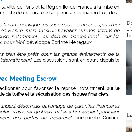
t, la ville de Paris et la Région Ile-de-France à la mise en
e modèle de ce qui a été fait pour la destination Lourdes.
Actus V
De
 de façon spécifique, puisque nous sommes aujourd'hui
d’
en France, mais aussi de travailler sur nos actions de
fo
ise, notamment - au-delà du marché local - sur les
 pour l'été
", développe Corinne Menegaux.
rons bien être prêts pour les grands évènements de la
internationaux
". Les discussions sont en cours depuis le
vec Meeting Escrow
 actionner pour favoriser la reprise, notamment sur
le
ie de l’offre et la sécurisation des risques financiers
.
dent désormais davantage de garanties financières
lent s'assurer qu'il sera utilisé à bon escient pour leur
Webinai
La
cer des pertes de trésorerie
", commente Corinne