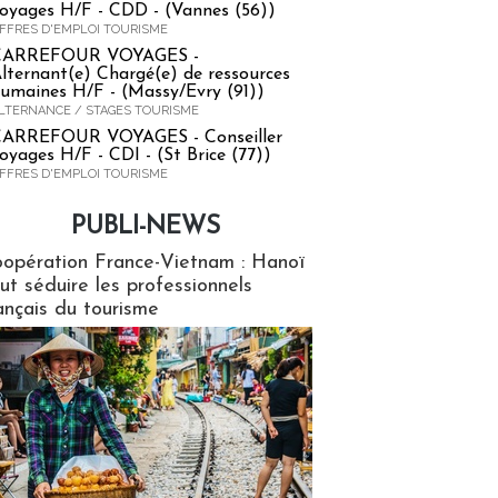
oyages H/F - CDD - (Vannes (56))
FFRES D'EMPLOI TOURISME
CARREFOUR VOYAGES -
lternant(e) Chargé(e) de ressources
umaines H/F - (Massy/Evry (91))
LTERNANCE / STAGES TOURISME
ARREFOUR VOYAGES - Conseiller
oyages H/F - CDI - (St Brice (77))
FFRES D'EMPLOI TOURISME
PUBLI-NEWS
ews
opération France-Vietnam : Hanoï
ut séduire les professionnels
ançais du tourisme