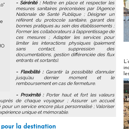
- Sérénité :
Mettre en place et respecter les
lo"
mesures sanitaires préconisées par l’Agence
Nationale de Santé Publique ; Désigner un
référent du protocole sanitaire, garant des
ue
bonnes pratiques au sein des établissements ;
Former les collaborateurs à l’apprentissage de
ces mesures ; Adapter les services pour
limiter les interactions physiques (paiement
 JO
sans contact, suppression des
documentations, gestion différenciée des flux
Partez
entrants et sortants).
L’
in
- Flexibilité :
Garantir la possibilité d’annuler
le
jusqu’au dernier moment et le
remboursement en cas de fermeture.
- Proximité :
Porter haut et fort les valeurs
e auprès de chaque voyageur ; Assurer un accueil
té pour un service encore plus personnalisé ; Valoriser
e expérience unique et mémorable.
 pour la destination