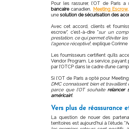
Pour les rassurer, l'OT de Paris
bancaire
canadien,
Meeting Escrow,
une
solution de sécurisation des a
Avec cet accord, clients et fourni
escrow", c'est-à-dire "
sur un compt
prestation, ce qui permet d'éviter les
l'agence réceptive
", explique Corinn
Les fournisseurs certifient qu’ils 
Vendor Program. Le service, payant p
par l’OTCP dans le cadre d’une campa
Si l'OT de Paris a opté pour Meeting 
DMC connaissent bien et travaillent 
parce que l'OT souhaite
relancer 
américain
".
Vers plus de réassurance et
La question de nouer des partenar
territoires est aujourd'hui à l'étude. "
N
les premiers retours sont positifs,