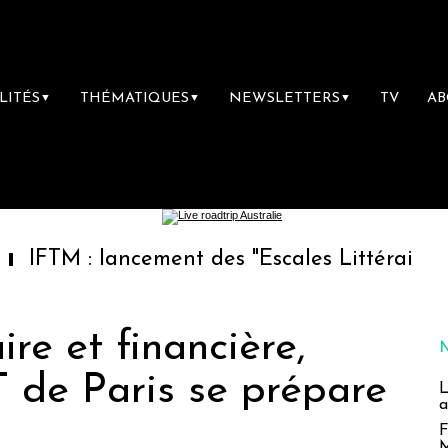
LITÉS
THÉMATIQUES
NEWSLETTERS
TV
A
▼
▼
▼
 lancement des "Escales Littéraires", la prem
ire et financière,
'OT de Paris se prépare
L
a
e
F
M