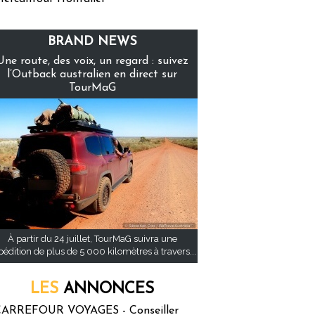
BRAND NEWS
Une route, des voix, un regard : suivez
l’Outback australien en direct sur
TourMaG
À partir du 24 juillet, TourMaG suivra une
pédition de plus de 5 000 kilomètres à travers...
LES
ANNONCES
ARREFOUR VOYAGES - Conseiller