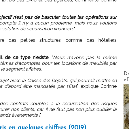
jectif n'est pas de basculer toutes les opérations sur
 acompte il n'y a aucun problème, mais nous voulons
olution de sécurisation financière
".
ire des petites structures, comme des hôteliers
il de ce type n'existe
. "
Nous n'avons pas la même
 systèmes d'acomptes pour les locations de meublés par
le segment affaires.
AirMa
Dr
e
jet avec la Caisse des Dépôts, qui pourrait mettre en
it d'abord être mandatée par l'Etat
", explique Corinne
té des contrats couplée à la sécurisation des risques
urer nos clients, car il ne faut pas non plus oublier la
grands événements !
".
ris en quelques chiffres (2019)