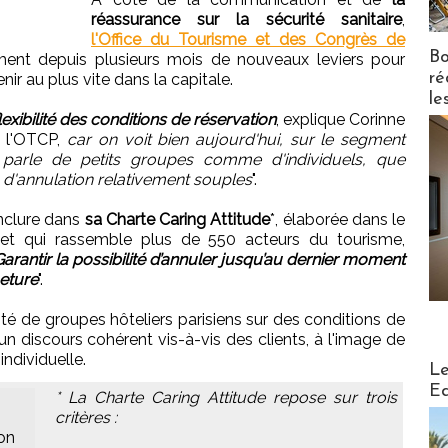
réassurance sur la sécurité sanitaire
,
l'Office du Tourisme et des Congrès de
Bo
ent depuis plusieurs mois de nouveaux leviers pour
ré
nir au plus vite dans la capitale.
le
flexibilité des conditions de réservation
, explique Corinne
e l'OTCP,
car on voit bien aujourd'hui, sur le segment
n parle de petits groupes comme d'individuels, que
 d'annulation relativement souples
".
inclure dans
sa Charte Caring Attitude
*, élaborée dans le
, et qui rassemble plus de 550 acteurs du tourisme,
arantir la possibilité d’annuler jusqu’au dernier moment
eture
".
ité de groupes hôteliers parisiens sur des conditions de
si un discours cohérent vis-à-vis des clients, à l'image de
individuelle.
Distribu
Le
Ed
* La Charte Caring Attitude repose sur trois
critères :
ion