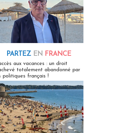
PARTEZ
EN
FRANCE
 en France
accès aux vacances : un droit
achevé totalement abandonné par
s politiques français !