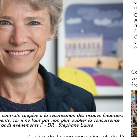
v
O
A
h
A
C
v
O
Publi-n
Co
ve
fr
 contrats couplée à la sécurisation des risques financiers
ients, car il ne faut pas non plus oublier la concurrence
grands événements !" - DR : Stéphane Laure
A côté de la communication et de
la