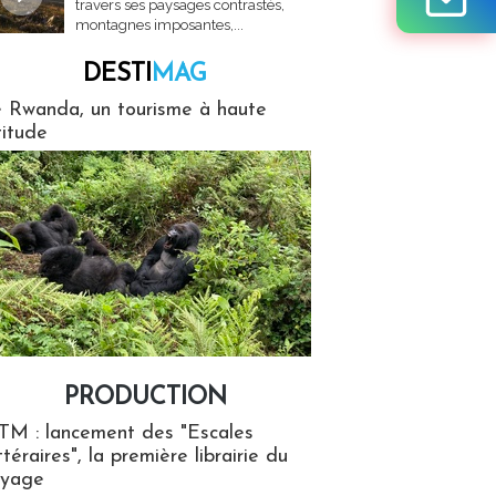
travers ses paysages contrastés,
montagnes imposantes,...
DESTI
MAG
MAG
 Rwanda, un tourisme à haute
titude
PRODUCTION
ion
TM : lancement des "Escales
ttéraires", la première librairie du
oyage