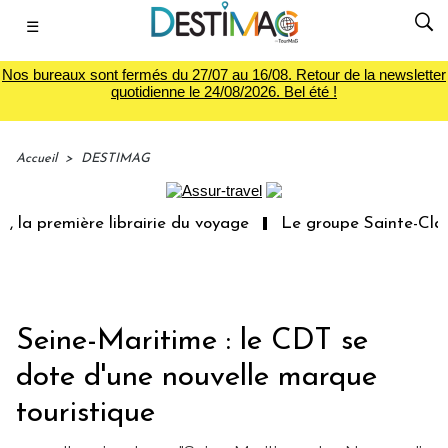
☰
Nos bureaux sont fermés du 27/07 au 16/08. Retour de la newsletter
quotidienne le 24/08/2026. Bel été !
Accueil
>
DESTIMAG
la première librairie du voyage
Le groupe Sainte-Claire
Seine-Maritime : le CDT se
dote d'une nouvelle marque
touristique