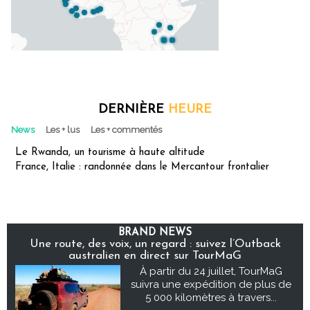
DERNIÈRE
HEURE
News
Les + lus
Les + commentés
Le Rwanda, un tourisme à haute altitude
France, Italie : randonnée dans le Mercantour frontalier
BRAND NEWS
Une route, des voix, un regard : suivez l’Outback
australien en direct sur TourMaG
À partir du 24 juillet, TourMaG
suivra une expédition de plus de
5 000 kilomètres à travers...