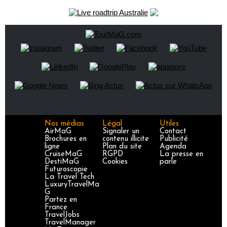
Nos médias
Légal
Utiles
AirMaG
Signaler un
Contact
Brochures en
contenu illicite
Publicité
ligne
Plan du site
Agenda
CruiseMaG
RGPD
La presse en
DestiMaG
Cookies
parle
Futuroscopie
La Travel Tech
LuxuryTravelMa
G
Partez en
France
TravelJobs
TravelManager