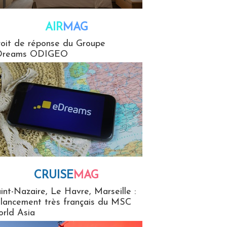
AIR
MAG
G
oit de réponse du Groupe
Dreams ODIGEO
CRUISE
MAG
MaG
int-Nazaire, Le Havre, Marseille :
 lancement très français du MSC
rld Asia