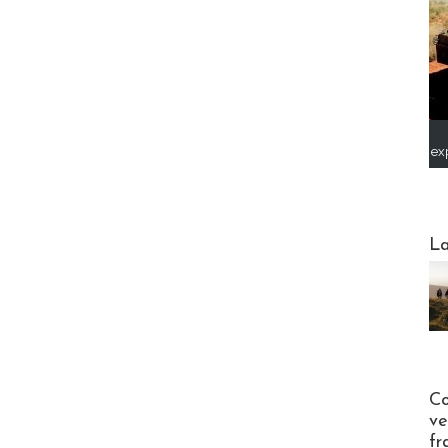
ex
Webinai
La
Publi-n
Co
ve
fr