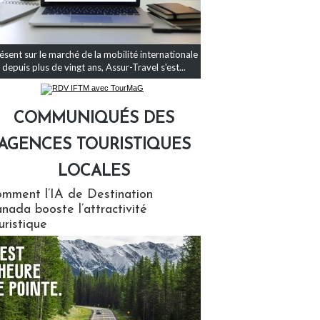
ésent sur le marché de la mobilité internationale
depuis plus de vingt ans, Assur-Travel s'est...
COMMUNIQUÉS DES
AGENCES TOURISTIQUES
LOCALES
qués des agences touristiques locales
mment l’IA de Destination
nada booste l’attractivité
uristique