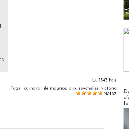
t
me
Lu 1543 fois
Tags
:
carnaval
,
ile maurice
,
prix
,
seychelles
,
victoria
Actus V
De
Notez
d’
fo