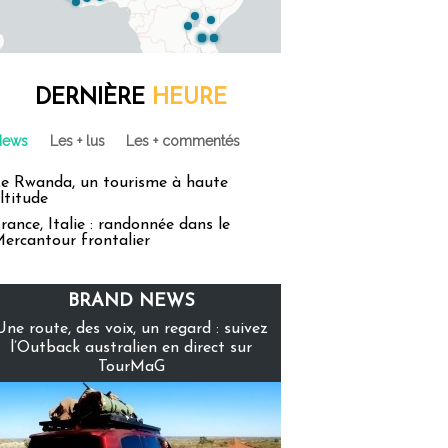
DERNIÈRE
HEURE
News
Les + lus
Les + commentés
e Rwanda, un tourisme à haute
ltitude
rance, Italie : randonnée dans le
ercantour frontalier
BRAND NEWS
Une route, des voix, un regard : suivez
l’Outback australien en direct sur
TourMaG