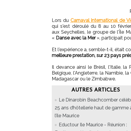
Lors du
Carnaval international de Vi
qui s'est déroulé du 8 au 10 févrie
aux Seychelles, le groupe de l'Île Ma
«
Danse avec la Mer
», participait po
Et l'expérience a, semble-t-il, était 
meilleure prestation, sur 23 pays prés
Il devance ainsi le Brésil, l'Italie, la
Belgique, l'Angleterre, la Namibie, l
Madagascar ou le Zimbabwe.
AUTRES ARTICLES
Le Dinarobin Beachcomber célèb
25 ans d’hôtellerie haut de gamme 
l’île Maurice
Eductour Ile Maurice - Réunion :