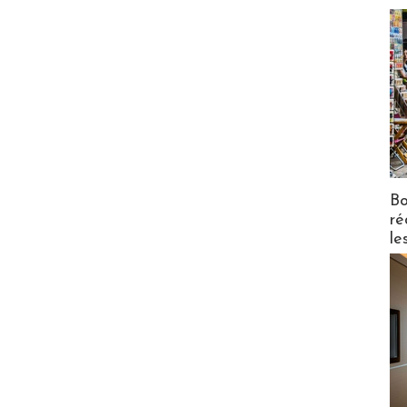
Bo
ré
le