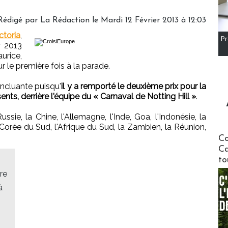
Rédigé par
La Rédaction
le Mardi 12 Février 2013 à 12:03
ctoria
,
Pr
r 2013
urice,
ur le première fois à la parade.
concluante puisqu'
il y a remporté le deuxième prix pour la
ents, derrière l'équipe du « Carnaval de Notting Hill »
.
 Russie, la Chine, l'Allemagne, l'Inde, Goa, l'Indonésie, la
a Corée du Sud, l'Afrique du Sud, la Zambien, la Réunion,
Communi
Co
Ca
to
re
à