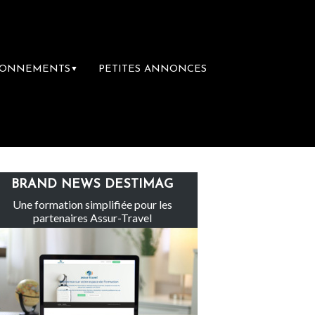
BONNEMENTS
PETITES ANNONCES
▼
Le groupe Sainte-Claire rachète Eden To
BRAND NEWS DESTIMAG
Une formation simplifiée pour les
partenaires Assur-Travel