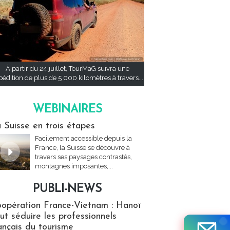
À partir du 24 juillet, TourMaG suivra une
pédition de plus de 5 000 kilomètres à travers...
WEBINAIRES
res
 Suisse en trois étapes
Facilement accessible depuis la
France, la Suisse se découvre à
travers ses paysages contrastés,
montagnes imposantes,...
PUBLI-NEWS
ews
opération France-Vietnam : Hanoï
ut séduire les professionnels
ançais du tourisme