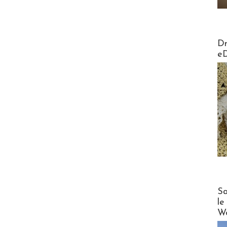
AirMa
Dr
e
Cruise
Sa
le
Wo