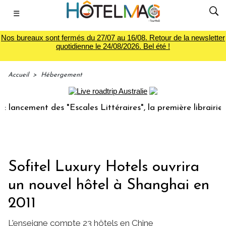
☰
Nos bureaux sont fermés du 27/07 au 16/08. Retour de la newsletter
quotidienne le 24/08/2026. Bel été !
Accueil
>
Hébergement
ncement des "Escales Littéraires", la première librairie du 
Sofitel Luxury Hotels ouvrira
un nouvel hôtel à Shanghai en
2011
L'enseigne compte 23 hôtels en Chine