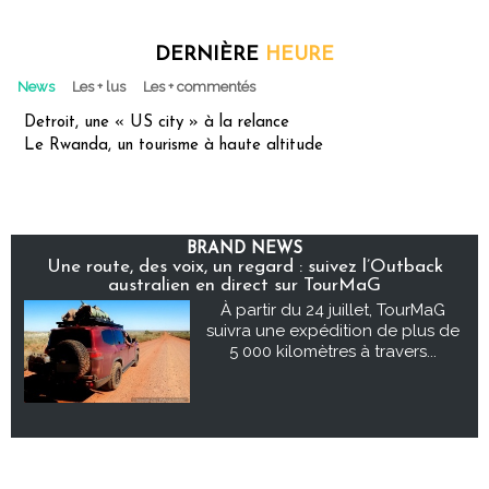
DERNIÈRE
HEURE
News
Les + lus
Les + commentés
Detroit, une « US city » à la relance
Le Rwanda, un tourisme à haute altitude
BRAND NEWS
Une route, des voix, un regard : suivez l’Outback
australien en direct sur TourMaG
À partir du 24 juillet, TourMaG
suivra une expédition de plus de
5 000 kilomètres à travers...