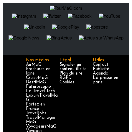
Nos médias
Légal
Utiles
AirMaG
Signaler un
Contact
Brochures en
contenu illicite
Publicité
ligne
Plan du site
Agenda
CruiseMaG
RGPD
La presse en
DestiMaG
Cookies
parle
Futuroscopie
La Travel Tech
LuxuryTravelMa
G
Partez en
France
TravelJobs
TravelManager
MaG
VoyageursMaG
Voyages