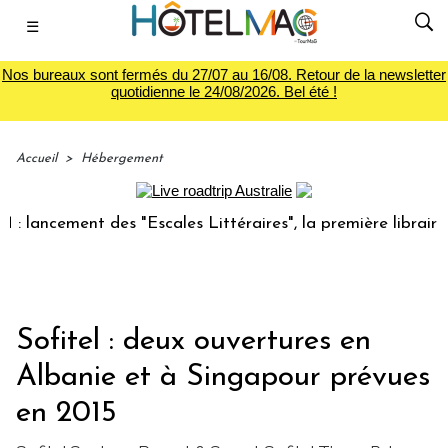
☰
Nos bureaux sont fermés du 27/07 au 16/08. Retour de la newsletter
quotidienne le 24/08/2026. Bel été !
Accueil
>
Hébergement
lancement des "Escales Littéraires", la première librairie d
Sofitel : deux ouvertures en
Albanie et à Singapour prévues
en 2015