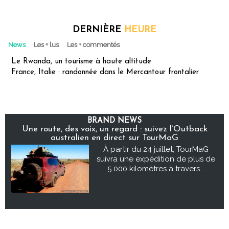
DERNIÈRE
HEURE
News
Les + lus
Les + commentés
Le Rwanda, un tourisme à haute altitude
France, Italie : randonnée dans le Mercantour frontalier
BRAND NEWS
Une route, des voix, un regard : suivez l’Outback
australien en direct sur TourMaG
À partir du 24 juillet, TourMaG
suivra une expédition de plus de
5 000 kilomètres à travers...