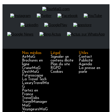
Nos médias
Légal
Utiles
AirMaG
Signaler un
Contact
Brochures en
contenu illicite
Publicité
ligne
Plan du site
Agenda
CruiseMaG
RGPD
La presse en
DestiMaG
Cookies
parle
Futuroscopie
La Travel Tech
LuxuryTravelMa
G
Partez en
France
TravelJobs
TravelManager
MaG
VoyageursMaG