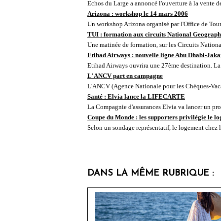
Echos du Large a annoncé l'ouverture à la vente de 
Arizona : workshop le 14 mars 2006
Un workshop Arizona organisé par l'Office de Touri
TUI : formation aux circuits National Geograph
Une matinée de formation, sur les Circuits Nation
Etihad Airways : nouvelle ligne Abu Dhabi-Jaka
Etihad Airways ouvrira une 27ème destination. La 
L'ANCV part en campagne
L'ANCV (Agence Nationale pour les Chèques-Vaca
Santé : Elvia lance la LIFECARTE
La Compagnie d'assurances Elvia va lancer un produ
Coupe du Monde : les supporters privilégie le lo
Selon un sondage représentatif, le logement chez l'h
DANS LA MÊME RUBRIQUE :