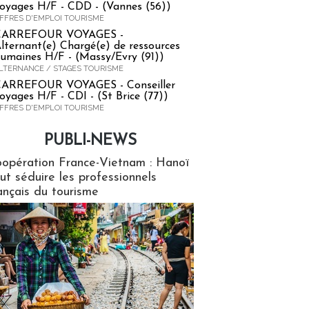
oyages H/F - CDD - (Vannes (56))
FFRES D'EMPLOI TOURISME
CARREFOUR VOYAGES -
lternant(e) Chargé(e) de ressources
umaines H/F - (Massy/Evry (91))
LTERNANCE / STAGES TOURISME
ARREFOUR VOYAGES - Conseiller
oyages H/F - CDI - (St Brice (77))
FFRES D'EMPLOI TOURISME
PUBLI-NEWS
ews
opération France-Vietnam : Hanoï
ut séduire les professionnels
ançais du tourisme