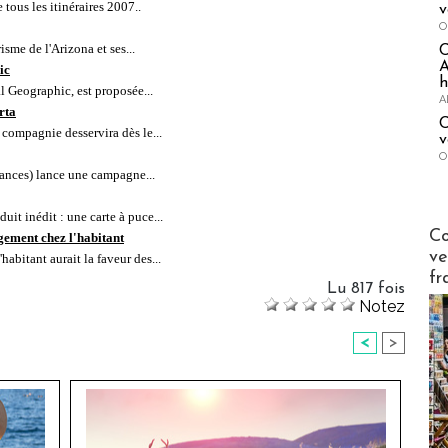
tous les itinéraires 2007..
v
O
sme de l'Arizona et ses...
A
ic
h
al Geographic, est proposée.
..
A
rta
C
compagnie desservira dès le...
v
O
nces) lance une campagne...
it inédit : une carte à puce...
Publi-n
Co
gement chez l'habitant
ve
abitant aurait la faveur des...
fr
Lu 817 fois
Notez
<
>