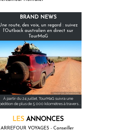
BRAND NEWS
Une route, des voix, un regard : suivez
l’Outback australien en direct sur
TourMaG
À partir du 24 juillet, TourMaG suivra une
pédition de plus de 5 000 kilomètres à travers...
LES
ANNONCES
ARREFOUR VOYAGES - Conseiller