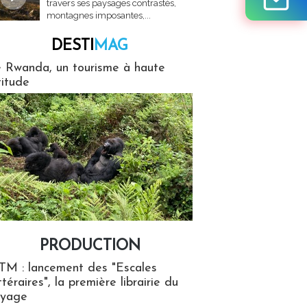
travers ses paysages contrastés,
montagnes imposantes,...
DESTI
MAG
MAG
 Rwanda, un tourisme à haute
titude
PRODUCTION
ion
TM : lancement des "Escales
ttéraires", la première librairie du
oyage