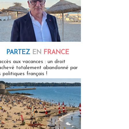
PARTEZ
EN
FRANCE
 en France
accès aux vacances : un droit
achevé totalement abandonné par
s politiques français !