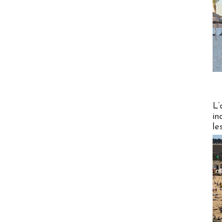
Partez
L’
in
le