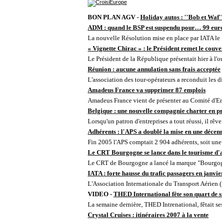
BON PLAN AGV -
Holiday autos : ''Bob et Waf
ADM : quand le BSP est suspendu pour… 99 euro
La nouvelle Résolution mise en place par IATA le 1
« Vignette Chirac » : le Président remet le couver
Le Président de la République présentait hier à l'o
Réunion : aucune annulation sans frais acceptée
L'association des tour-opérateurs a reconduit les d
Amadeus France va supprimer 87 emplois
Amadeus France vient de présenter au Comité d'Ent
Belgique : une nouvelle compagnie charter en p
Lorsqu'un patron d'entreprises a tout réussi, il rêve
Adhérents : l'APS a doublé la mise en une décen
Fin 2005 l'APS comptait 2 904 adhérents, soit une
Le CRT Bourgogne se lance dans le tourisme d'a
Le CRT de Bourgogne a lancé la marque "Bourgogn
IATA : forte hausse du trafic passagers en janvie
L'Association Internationale du Transport Aérien
VIDEO -
THED International fête son quart de s
La semaine dernière, THED Intrenational, fêtait ses
Crystal Cruises : itinéraires 2007 à la vente