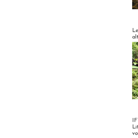
DESTI
Le
al
Product
IF
Li
v