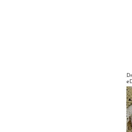
AirMa
Dr
e