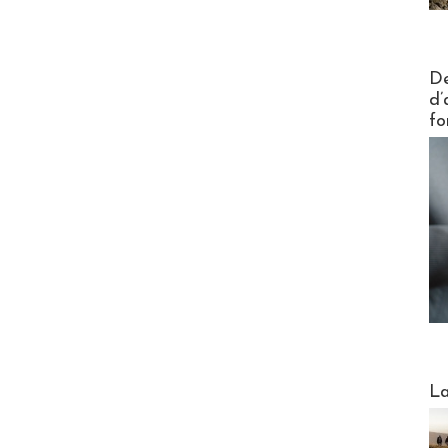
Actus V
De
d’
fo
Webinai
La