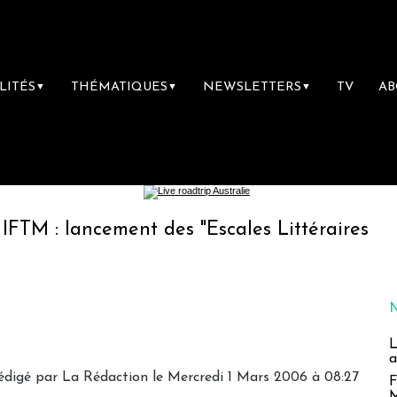
LITÉS
THÉMATIQUES
NEWSLETTERS
TV
A
▼
▼
▼
ancement des "Escales Littéraires", la premièr
L
a
édigé par
La Rédaction
le Mercredi 1 Mars 2006 à 08:27
F
M