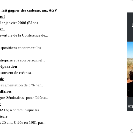
'' fait gagner des cadeaux aux AGV
s !
er janvier 2006 (PJ bas...
t...
uverture de la Conférence de...
ispositions concernant les...
reprise et à son personnel...
réparation
 souvent de créer sa...
nie
 augmentation de 5 % par...
ffaires
e-Séminaires" pour fédérer...
r
ex
 (IATA) a commu
niqué les...
iècle
 25 ans. Créée en 1981 par...
C