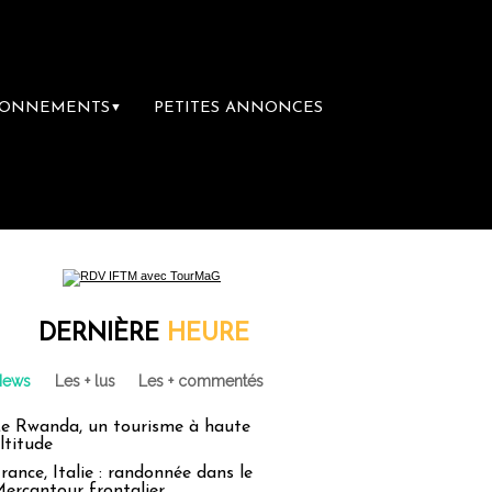
BONNEMENTS
PETITES ANNONCES
▼
e librairie du voyage
Le groupe Sainte-Cl
DERNIÈRE
HEURE
News
Les + lus
Les + commentés
e Rwanda, un tourisme à haute
ltitude
rance, Italie : randonnée dans le
ercantour frontalier