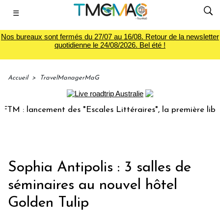
☰
Nos bureaux sont fermés du 27/07 au 16/08. Retour de la newsletter
quotidienne le 24/08/2026. Bel été !
Accueil
>
TravelManagerMaG
 : lancement des "Escales Littéraires", la première librair
Sophia Antipolis : 3 salles de
séminaires au nouvel hôtel
Golden Tulip