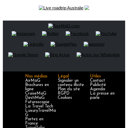
Nos médias
Légal
Utiles
AirMaG
Signaler un
Contact
Brochures en
contenu illicite
Publicité
ligne
Plan du site
Agenda
CruiseMaG
RGPD
La presse en
DestiMaG
Cookies
parle
Futuroscopie
La Travel Tech
LuxuryTravelMa
G
Partez en
France
TravelJobs