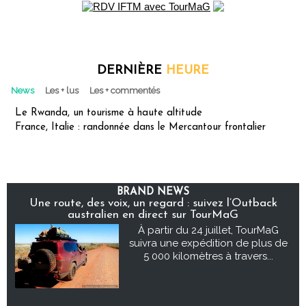
DERNIÈRE
HEURE
News
Les + lus
Les + commentés
Le Rwanda, un tourisme à haute altitude
France, Italie : randonnée dans le Mercantour frontalier
BRAND NEWS
Une route, des voix, un regard : suivez l’Outback
australien en direct sur TourMaG
À partir du 24 juillet, TourMaG
suivra une expédition de plus de
5 000 kilomètres à travers...