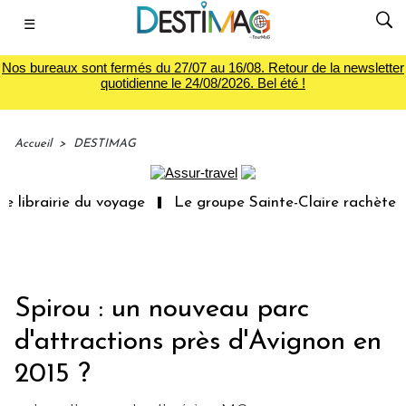
☰
Nos bureaux sont fermés du 27/07 au 16/08. Retour de la newsletter
quotidienne le 24/08/2026. Bel été !
Accueil
>
DESTIMAG
 librairie du voyage
Le groupe Sainte-Claire rachète Ed
Spirou : un nouveau parc
d'attractions près d'Avignon en
2015 ?