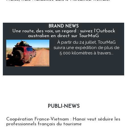
BRAND NEWS
Une route, des voix, un regard : suivez l’Outback
australien en direct sur TourMaG
À partir du 24 juillet, TourMaG
suivra une expédition de plus de
5 000 kilomètres à travers...
PUBLI-NEWS
Publi-news
Coopération France-Vietnam : Hanoï veut séduire les
professionnels français du tourisme