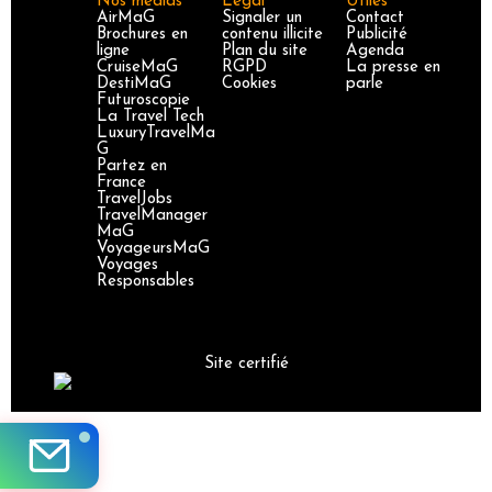
Nos médias
Légal
Utiles
AirMaG
Signaler un
Contact
Brochures en
contenu illicite
Publicité
ligne
Plan du site
Agenda
CruiseMaG
RGPD
La presse en
DestiMaG
Cookies
parle
Futuroscopie
La Travel Tech
LuxuryTravelMa
G
Partez en
France
TravelJobs
TravelManager
MaG
VoyageursMaG
Voyages
Responsables
Site certifié