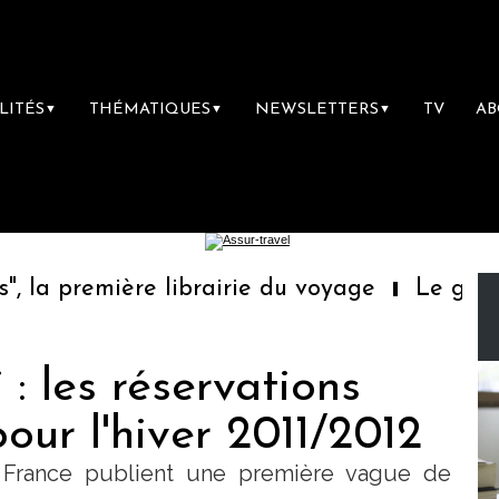
LITÉS
THÉMATIQUES
NEWSLETTERS
TV
A
▼
▼
▼
la première librairie du voyage
Le groupe 
 : les réservations
our l'hiver 2011/2012
 France publient une première vague de