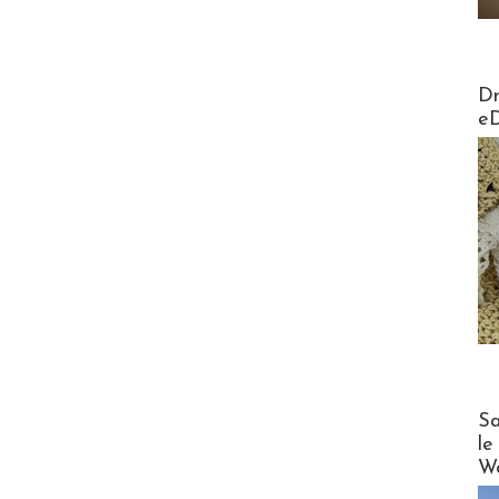
AirMa
Dr
e
Cruise
Sa
le
Wo