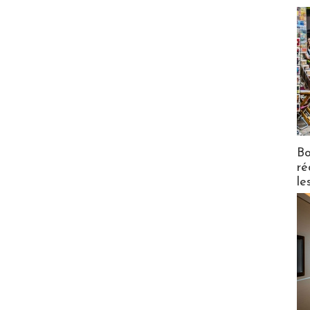
Bo
ré
le