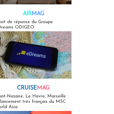
AIR
MAG
G
oit de réponse du Groupe
Dreams ODIGEO
CRUISE
MAG
MaG
int-Nazaire, Le Havre, Marseille :
 lancement très français du MSC
rld Asia