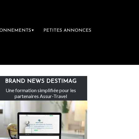
BONNEMENTS
PETITES ANNONCES
▼
Sainte-Claire rachète Eden Tour
L’accès 
BRAND NEWS DESTIMAG
Une formation simplifiée pour les
partenaires Assur-Travel