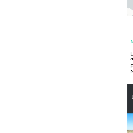
L
a
F
M