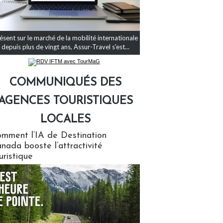
ésent sur le marché de la mobilité internationale
depuis plus de vingt ans, Assur-Travel s'est...
COMMUNIQUÉS DES
AGENCES TOURISTIQUES
LOCALES
qués des agences touristiques locales
mment l’IA de Destination
nada booste l’attractivité
uristique