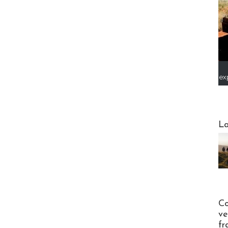
ex
Webinai
La
Publi-n
Co
ve
fr