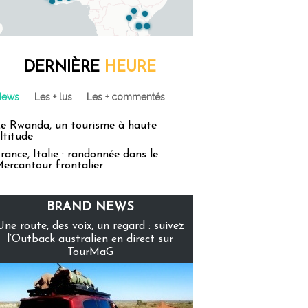
DERNIÈRE
HEURE
News
Les + lus
Les + commentés
e Rwanda, un tourisme à haute
ltitude
rance, Italie : randonnée dans le
ercantour frontalier
BRAND NEWS
Une route, des voix, un regard : suivez
l’Outback australien en direct sur
TourMaG