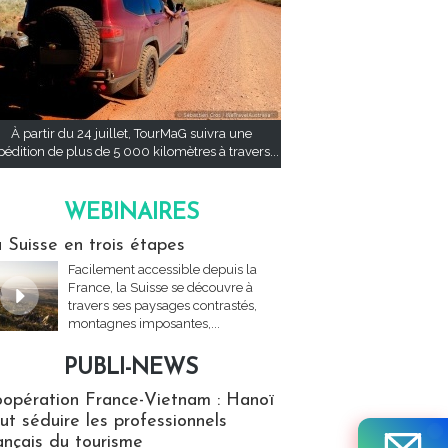
À partir du 24 juillet, TourMaG suivra une
pédition de plus de 5 000 kilomètres à travers...
WEBINAIRES
res
 Suisse en trois étapes
Facilement accessible depuis la
France, la Suisse se découvre à
travers ses paysages contrastés,
montagnes imposantes,...
PUBLI-NEWS
ews
opération France-Vietnam : Hanoï
ut séduire les professionnels
ançais du tourisme