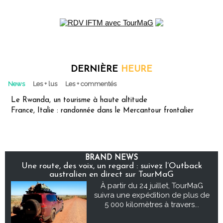
DERNIÈRE
HEURE
News
Les + lus
Les + commentés
Le Rwanda, un tourisme à haute altitude
France, Italie : randonnée dans le Mercantour frontalier
BRAND NEWS
Une route, des voix, un regard : suivez l’Outback
australien en direct sur TourMaG
À partir du 24 juillet, TourMaG
suivra une expédition de plus de
5 000 kilomètres à travers...