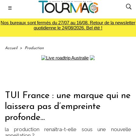
☰
Nos bureaux sont fermés du 27/07 au 16/08. Retour de la newsletter
quotidienne le 24/08/2026. Bel été !
Accueil
>
Production
TUI France : une marque qui ne
laissera pas d’empreinte
profonde...
la production renaîtra-t-elle sous une nouvelle
appellation ?