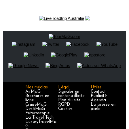
Nos médias
Légal
Utiles
AirMaG
Signaler un
Contact
Brochures en
contenu illicite
Publicité
ligne
Plan du site
Agenda
CruiseMaG
RGPD
La presse en
DestiMaG
Cookies
parle
Futuroscopie
La Travel Tech
LuxuryTravelMa
G