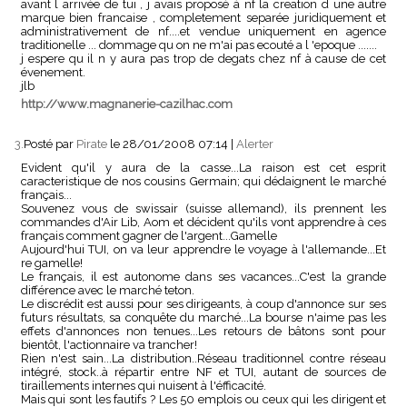
avant l arrivée de tui , j avais proposé à nf la creation d une autre
marque bien francaise , completement separée juridiquement et
administrativement de nf....et vendue uniquement en agence
traditionelle ... dommage qu on ne m'ai pas ecouté a l 'epoque .......
j espere qu il n y aura pas trop de degats chez nf à cause de cet
évenement.
jlb
http://www.magnanerie-cazilhac.com
3.
Posté par
Pirate
le 28/01/2008 07:14
|
Alerter
Evident qu'il y aura de la casse...La raison est cet esprit
caracteristique de nos cousins Germain; qui dédaignent le marché
français...
Souvenez vous de swissair (suisse allemand), ils prennent les
commandes d'Air Lib, Aom et décident qu'ils vont apprendre à ces
français comment gagner de l'argent...Gamelle
Aujourd'hui TUI, on va leur apprendre le voyage à l'allemande...Et
re gamelle!
Le français, il est autonome dans ses vacances...C'est la grande
différence avec le marché teton.
Le discrédit est aussi pour ses dirigeants, à coup d'annonce sur ses
futurs résultats, sa conquête du marché...La bourse n'aime pas les
effets d'annonces non tenues...Les retours de bâtons sont pour
bientôt, l'actionnaire va trancher!
Rien n'est sain...La distribution..Réseau traditionnel contre réseau
intégré, stock..à répartir entre NF et TUI, autant de sources de
tiraillements internes qui nuisent à l'éfficacité.
Mais qui sont les fautifs ? Les 50 emplois ou ceux qui les dirigent et