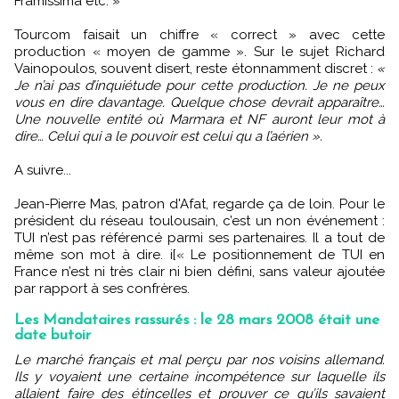
Framissima etc. »
Tourcom faisait un chiffre « correct » avec cette
production « moyen de gamme ». Sur le sujet Richard
Vainopoulos, souvent disert, reste étonnamment discret :
«
Je n’ai pas d’inquiétude pour cette production. Je ne peux
vous en dire davantage. Quelque chose devrait apparaître…
Une nouvelle entité où Marmara et NF auront leur mot à
dire… Celui qui a le pouvoir est celui qu a l’aérien ».
A suivre...
Jean-Pierre Mas, patron d'Afat, regarde ça de loin. Pour le
président du réseau toulousain, c’est un non événement :
TUI n’est pas référencé parmi ses partenaires. Il a tout de
même son mot à dire. i[« Le positionnement de TUI en
France n’est ni très clair ni bien défini, sans valeur ajoutée
par rapport à ses confrères.
Les Mandataires rassurés : le 28 mars 2008 était une
date butoir
Le marché français et mal perçu par nos voisins allemand.
Ils y voyaient une certaine incompétence sur laquelle ils
allaient faire des étincelles et prouver ce qu’ils savaient