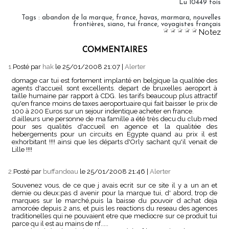
Lu 10449 fois
Tags
:
abandon de la marque
,
france
,
havas
,
marmara
,
nouvelles
frontières
,
siano
,
tui france
,
voyagistes français
Notez
COMMENTAIRES
1.
Posté par
hak
le 25/01/2008 21:07
|
Alerter
domage car tui est fortement implanté en belgique la qualitée des
agents d'accueil sont excellents. depart de bruxelles aeroport à
taille humaine par rapport à CDG. les tarifs beaucoup plus attractif
qu'en france moins de taxes aeroportuaire qui fait baisser le prix de
100 à 200 Euros sur un sejour indentique acheter en france.
d ailleurs une personne de ma famille a été très decu du club med
pour ses qualités d'accueil en agence et la qualitée des
hebergements pour un circuits en Egypte quand au prix il est
exhorbitant !!!! ainsi que les départs d'Orly sachant qu'il venait de
Lille !!!!
2.
Posté par
buffandeau
le 25/01/2008 21:46
|
Alerter
Souvenez vous, de ce que j avais ecrit sur ce site il y a un an et
demie ou deux:pas d avenir pour la marque tui, d' abord, trop de
marques sur le marché,puis la baisse du pouvoir d achat deja
amorcée depuis 2 ans, et puis les reactions du reseau des agences
traditionelles qui ne pouvaient etre que mediocre sur ce produit tui
parce qu il est au mains de nf.....