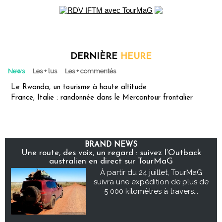
DERNIÈRE
HEURE
News
Les + lus
Les + commentés
Le Rwanda, un tourisme à haute altitude
France, Italie : randonnée dans le Mercantour frontalier
BRAND NEWS
Une route, des voix, un regard : suivez l’Outback
australien en direct sur TourMaG
À partir du 24 juillet, TourMaG
suivra une expédition de plus de
5 000 kilomètres à travers...