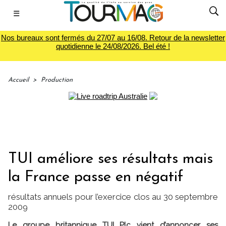
☰
Nos bureaux sont fermés du 27/07 au 16/08. Retour de la newsletter
quotidienne le 24/08/2026. Bel été !
Accueil
>
Production
TUI améliore ses résultats mais
la France passe en négatif
résultats annuels pour l’exercice clos au 30 septembre
2009
Le groupe britannique TUI Plc vient d’annoncer ses