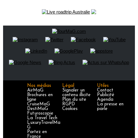
Nos médias
Légal
Utiles
AirMaG
Signaler un
Contact
Brochures en
contenu illicite
Publicité
ligne
Plan du site
Agenda
CruiseMaG
RGPD
La presse en
DestiMaG
Cookies
parle
Futuroscopie
La Travel Tech
LuxuryTravelMa
G
Partez en
France