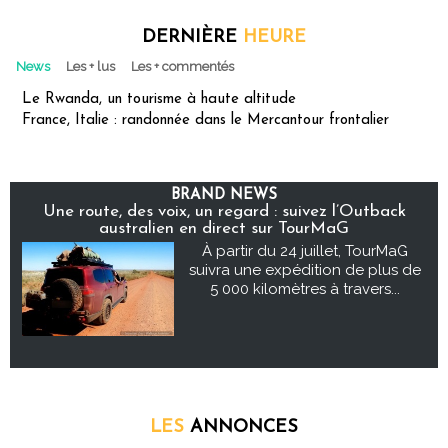
DERNIÈRE
HEURE
News
Les + lus
Les + commentés
Le Rwanda, un tourisme à haute altitude
France, Italie : randonnée dans le Mercantour frontalier
BRAND NEWS
Une route, des voix, un regard : suivez l’Outback
australien en direct sur TourMaG
À partir du 24 juillet, TourMaG
suivra une expédition de plus de
5 000 kilomètres à travers...
LES
ANNONCES