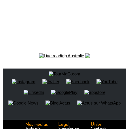
Nos médias
Légal
Utiles