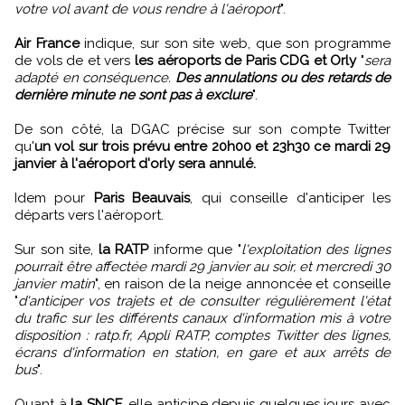
votre vol avant de vous rendre à l'aéroport
".
Air France
indique, sur son site web, que son programme
de vols de et vers
les aéroports de Paris CDG et Orly
"
sera
adapté en conséquence.
Des annulations ou des retards de
dernière minute ne sont pas à exclure
".
De son côté, la DGAC précise sur son compte Twitter
qu'
un vol sur trois prévu entre 20h00 et 23h30 ce mardi 29
janvier à l'aéroport d'orly sera annulé.
Idem pour
Paris Beauvais
, qui conseille d'anticiper les
départs vers l'aéroport.
Sur son site,
la RATP
informe que "
l'exploitation des lignes
pourrait être affectée mardi 29 janvier au soir, et mercredi 30
janvier matin
", en raison de la neige annoncée et conseille
"
d'anticiper vos trajets et de consulter régulièrement l'état
du trafic sur les différents canaux d'information mis à votre
disposition : ratp.fr, Appli RATP, comptes Twitter des lignes,
écrans d'information en station, en gare et aux arrêts de
bus
".
Quant à
la SNCF
, elle anticipe depuis quelques jours avec