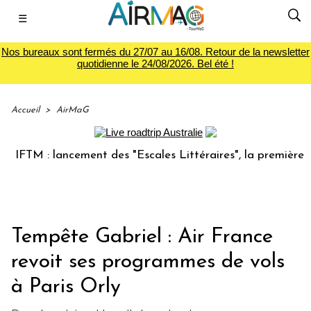
☰
Nos bureaux sont fermés du 27/07 au 16/08. Retour de la newsletter
quotidienne le 24/08/2026. Bel été !
Accueil
>
AirMaG
M : lancement des "Escales Littéraires", la première librai
Tempête Gabriel : Air France
revoit ses programmes de vols
à Paris Orly