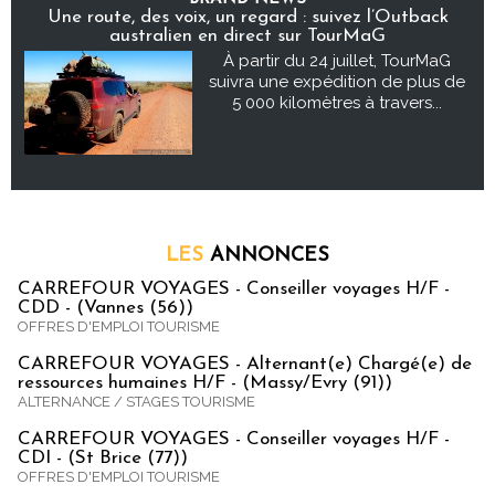
Une route, des voix, un regard : suivez l’Outback
australien en direct sur TourMaG
À partir du 24 juillet, TourMaG
suivra une expédition de plus de
5 000 kilomètres à travers...
LES
ANNONCES
CARREFOUR VOYAGES - Conseiller voyages H/F -
CDD - (Vannes (56))
OFFRES D'EMPLOI TOURISME
CARREFOUR VOYAGES - Alternant(e) Chargé(e) de
ressources humaines H/F - (Massy/Evry (91))
ALTERNANCE / STAGES TOURISME
CARREFOUR VOYAGES - Conseiller voyages H/F -
CDI - (St Brice (77))
OFFRES D'EMPLOI TOURISME