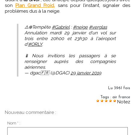
son
Plan Grand Froid,
sans pour l’instant, signaler des
problèmes dus à la neige.
⚠️❄️Tempête
#Gabriel
:
#neige
#verglas
Annulation mardi 29 janvier d'un vol sur
trois entre 20h00 et 23h30 à l'aéroport
d'
#ORLY
.
📱Nous invitions les passagers à se
renseigner auprès des compagnies
aériennes.
— dgac🇫🇷 (@DGAC)
29 janvier 2019
Lu 3961 fois
Tags
:
air france
Notez
Nouveau commentaire :
Nom * :