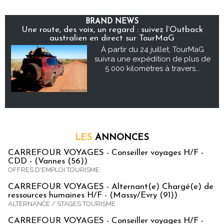
BRAND NEWS
Une route, des voix, un regard : suivez l’Outback
australien en direct sur TourMaG
À partir du 24 juillet, TourMaG
suivra une expédition de plus de
5 000 kilomètres à travers...
LES
ANNONCES
CARREFOUR VOYAGES - Conseiller voyages H/F -
CDD - (Vannes (56))
OFFRES D'EMPLOI TOURISME
CARREFOUR VOYAGES - Alternant(e) Chargé(e) de
ressources humaines H/F - (Massy/Evry (91))
ALTERNANCE / STAGES TOURISME
CARREFOUR VOYAGES - Conseiller voyages H/F -