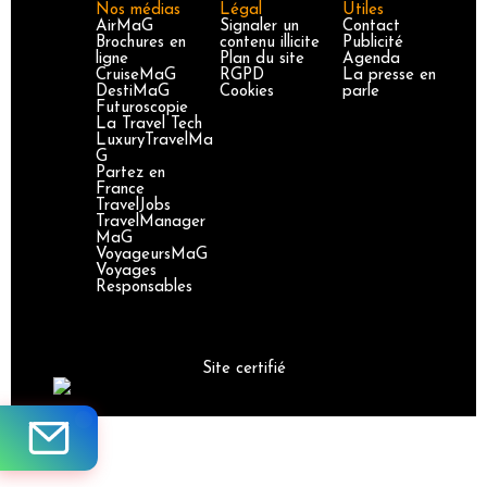
Nos médias
Légal
Utiles
AirMaG
Signaler un
Contact
Brochures en
contenu illicite
Publicité
ligne
Plan du site
Agenda
CruiseMaG
RGPD
La presse en
DestiMaG
Cookies
parle
Futuroscopie
La Travel Tech
LuxuryTravelMa
G
Partez en
France
TravelJobs
TravelManager
MaG
VoyageursMaG
Voyages
Responsables
Site certifié