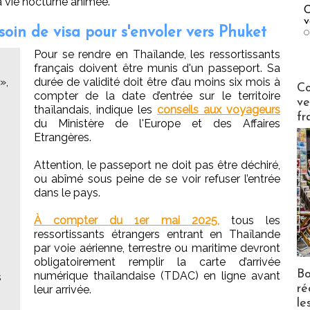
a vie nocturne animée.
C
v
oin de visa pour s'envoler vers Phuket
O
Pour se rendre en Thaïlande, les ressortissants
français doivent être munis d'un passeport. Sa
»,
durée de validité doit être d’au moins six mois à
Publi-n
Co
compter de la date d’entrée sur le territoire
ve
thaïlandais, indique les
conseils aux voyageurs
fr
du Ministère de l'Europe et des Affaires
Etrangères.
Attention, le passeport ne doit pas être déchiré,
ou abîmé sous peine de se voir refuser l’entrée
dans le pays.
À compter du 1er mai 2025,
tous les
ressortissants étrangers entrant en Thaïlande
par voie aérienne, terrestre ou maritime devront
obligatoirement remplir la carte d’arrivée
Bo
numérique thaïlandaise (TDAC) en ligne avant
s
ré
leur arrivée.
le