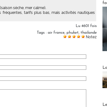
fo
 (saison sèche, mer calme).
fréquentes, tarifs plus bas, mais activités nautiques
Lu 4601 fois
Tags
:
air france
,
phuket
,
thailande
Notez
Webinai
La
DESTI
Le