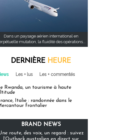
Dans un paysage aérien international en
rpétuelle mutation, la fluidité des opérations...
DERNIÈRE
HEURE
News
Les + lus
Les + commentés
e Rwanda, un tourisme à haute
ltitude
rance, Italie : randonnée dans le
ercantour frontalier
BRAND NEWS
Une route, des voix, un regard : suivez
l’Outback australien en direct sur