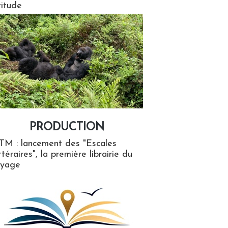
titude
PRODUCTION
ion
TM : lancement des "Escales
ttéraires", la première librairie du
oyage