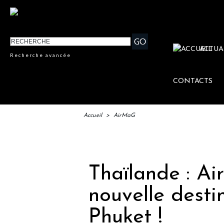
ACTUA
Recherche avancée
CONTACTS
Accueil
>
AirMaG
IFTM : 
Thaïlande : Ai
nouvelle destin
Phuket !