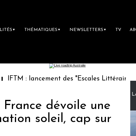
LITÉS
THÉMATIQUES
NEWSLETTERS
TV
A
▼
▼
▼
lancement des "Escales Littéraires", la premi
L
r France dévoile une
ation soleil, cap sur