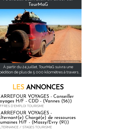
TourMaG
À partir du 24 juillet, TourMaG suivra une
pédition de plus de 5 000 kilomètres à travers...
LES
ANNONCES
ARREFOUR VOYAGES - Conseiller
oyages H/F - CDD - (Vannes (56))
FFRES D'EMPLOI TOURISME
CARREFOUR VOYAGES -
lternant(e) Chargé(e) de ressources
umaines H/F - (Massy/Evry (91))
LTERNANCE / STAGES TOURISME