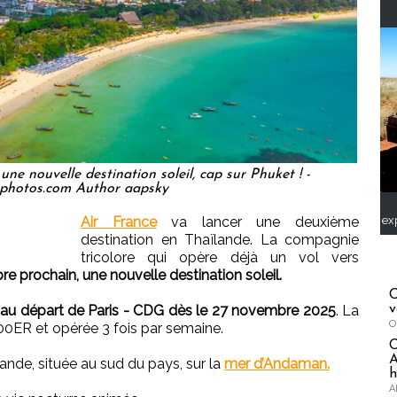
une nouvelle destination soleil, cap sur Phuket ! -
photos.com Author aapsky
Air France
va lancer une deuxième
ex
destination en Thaïlande. La compagnie
tricolore qui opère déjà un vol vers
e prochain, une nouvelle destination soleil.
C
e au départ de Paris - CDG dès le 27 novembre 2025
. La
v
O
00ER et opérée 3 fois par semaine.
A
lande, située au sud du pays, sur la
mer d’Andaman.
h
A