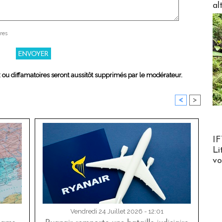
al
res
x ou diffamatoires seront aussitôt supprimés par le modérateur.
<
>
Product
IF
Li
v
Vendredi 24 Juillet 2026 - 12:01