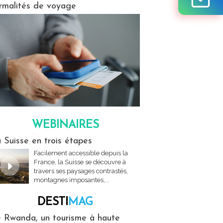
rmalités de voyage
WEBINAIRES
res
 Suisse en trois étapes
Facilement accessible depuis la
France, la Suisse se découvre à
travers ses paysages contrastés,
montagnes imposantes,...
DESTI
MAG
MAG
 Rwanda, un tourisme à haute