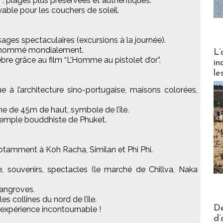
: plages plus préservées et authentiques.
able pour les couchers de soleil.
ysages spectaculaires (excursions à la journée).
Partez
 renommé mondialement.
L’
re grâce au film “L’Homme au pistolet d’or”.
in
le
e à l’architecture sino-portugaise, maisons colorées,
e de 45m de haut, symbole de l’île.
temple bouddhiste de Phuket.
otamment à Koh Racha, Similan et Phi Phi.
e, souvenirs, spectacles (le marché de Chillva, Naka
mangroves.
s collines du nord de l’île.
Actus V
De
 expérience incontournable !
d’