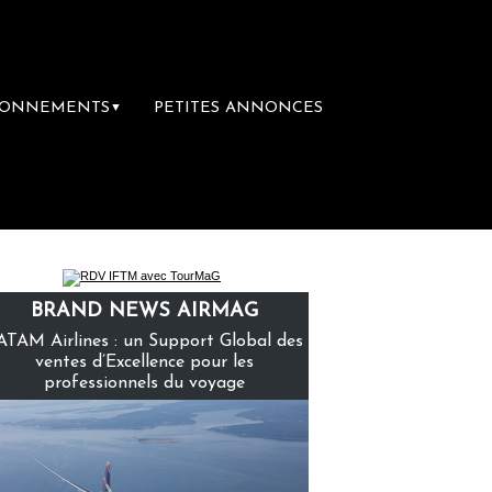
BONNEMENTS
PETITES ANNONCES
▼
ère librairie du voyage
Le groupe Sainte-C
BRAND NEWS AIRMAG
ATAM Airlines : un Support Global des
ventes d’Excellence pour les
professionnels du voyage