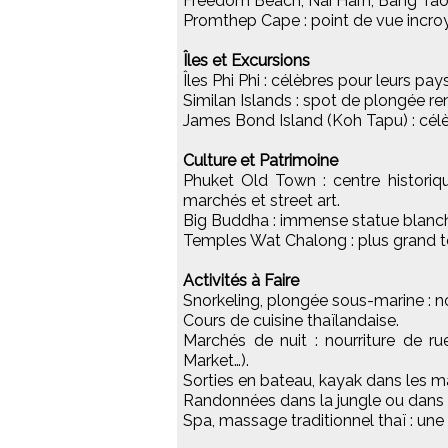
Freedom Beach, Nai Harn, Bang Tao 
Promthep Cape : point de vue incroy
Îles et Excursions
Îles Phi Phi : célèbres pour leurs pa
Similan Islands : spot de plongée
James Bond Island (Koh Tapu) : célèb
Culture et Patrimoine
Phuket Old Town : centre historiqu
marchés et street art.
Big Buddha : immense statue blanch
Temples Wat Chalong : plus grand 
Activités à Faire
Snorkeling, plongée sous-marine : n
Cours de cuisine thaïlandaise.
Marchés de nuit : nourriture de ru
Market…).
Sorties en bateau, kayak dans les 
Randonnées dans la jungle ou dans le
Spa, massage traditionnel thaï : une