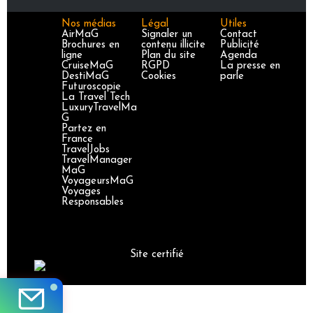
Nos médias
Légal
Utiles
AirMaG
Signaler un
Contact
Brochures en
contenu illicite
Publicité
ligne
Plan du site
Agenda
CruiseMaG
RGPD
La presse en
DestiMaG
Cookies
parle
Futuroscopie
La Travel Tech
LuxuryTravelMa
G
Partez en
France
TravelJobs
TravelManager
MaG
VoyageursMaG
Voyages
Responsables
Site certifié