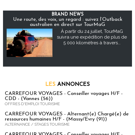
BRAND NEWS
Une route, des voix, un regard : suivez l’Outback
australien en direct sur TourMaG
À partir du 24 juillet, TourMaG
suivra une expédition de plus de
5 000 kilomètres à travers...
LES
ANNONCES
CARREFOUR VOYAGES - Conseiller voyages H/F -
CDD - (Vannes (56))
OFFRES D'EMPLOI TOURISME
CARREFOUR VOYAGES - Alternant(e) Chargé(e) de
ressources humaines H/F - (Massy/Evry (91))
ALTERNANCE / STAGES TOURISME
CARREFOUR VOYAGES - Conseiller voyages H/F -