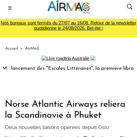
☰
Nos bureaux sont fermés du 27/07 au 16/08. Retour de la newsletter
quotidienne le 24/08/2026. Bel été !
Accueil
>
AirMaG
ancement des "Escales Littéraires", la première librairie du
Norse Atlantic Airways reliera
la Scandinavie à Phuket
Deux nouvelles liaisons opérées depuis Oslo