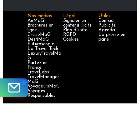
Nos médias
Légal
Utiles
AirMaG
Signaler un
Contact
Brochures en
contenu illicite
Publicité
ligne
Plan du site
Agenda
CruiseMaG
RGPD
La presse en
DestiMaG
Cookies
parle
Futuroscopie
La Travel Tech
LuxuryTravelMa
G
Partez en
France
TravelJobs
TravelManager
MaG
VoyageursMaG
Voyages
Responsables
Site certifié