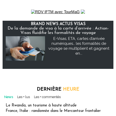
BRAND NEWS ACTUS VISAS
De la demande de visa à la carte d’arrivée : Action-
Visas fluidifie les formalités de voyage
E-Visas, ETA, cartes d’arrivée
numériques… les formalités de
voyage se multiplient et gagnent
en...
DERNIÈRE
HEURE
News
Les + lus
Les + commentés
Le Rwanda, un tourisme à haute altitude
France, Italie : randonnée dans le Mercantour frontalier