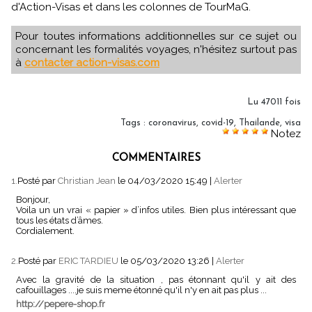
d'Action-Visas et dans les colonnes de TourMaG.
Pour toutes informations additionnelles sur ce sujet ou
concernant les formalités voyages, n'hésitez surtout pas
à
contacter action-visas.com
Lu 47011 fois
Tags
:
coronavirus
,
covid-19
,
Thailande
,
visa
Notez
COMMENTAIRES
1.
Posté par
Christian Jean
le 04/03/2020 15:49
|
Alerter
Bonjour,
Voila un un vrai « papier » d’infos utiles. Bien plus intéressant que
tous les états d’âmes.
Cordialement.
2.
Posté par
ERIC TARDIEU
le 05/03/2020 13:26
|
Alerter
Avec la gravité de la situation , pas étonnant qu'il y ait des
cafouillages ....je suis meme étonné qu'il n'y en ait pas plus ...
http://pepere-shop.fr