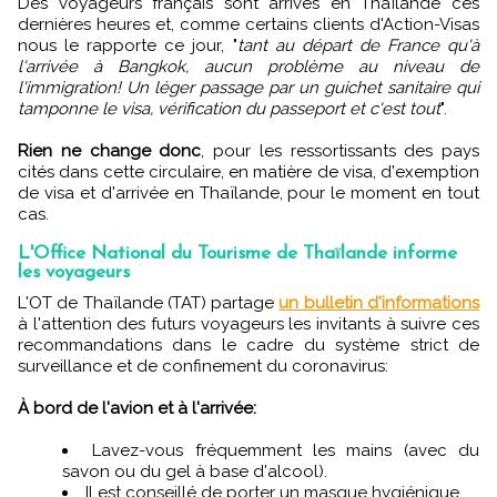
Des voyageurs français sont arrivés en Thaïlande ces
dernières heures et, comme certains clients d'Action-Visas
nous le rapporte ce jour, "
tant au départ de France qu'à
l'arrivée à Bangkok, aucun problème au niveau de
l'immigration! Un léger passage par un guichet sanitaire qui
tamponne le visa, vérification du passeport et c'est tout
".
Rien ne change donc
, pour les ressortissants des pays
cités dans cette circulaire, en matière de visa, d'exemption
de visa et d'arrivée en Thaïlande, pour le moment en tout
cas.
L'Office National du Tourisme de Thaïlande informe
les voyageurs
L'OT de Thaïlande (TAT) partage
un bulletin d'informations
à l'attention des futurs voyageurs les invitants à suivre ces
recommandations dans le cadre du système strict de
surveillance et de confinement du coronavirus:
À bord de l'avion et à l'arrivée:
Lavez-vous fréquemment les mains (avec du
savon ou du gel à base d'alcool).
Il est conseillé de porter un masque hygiénique.