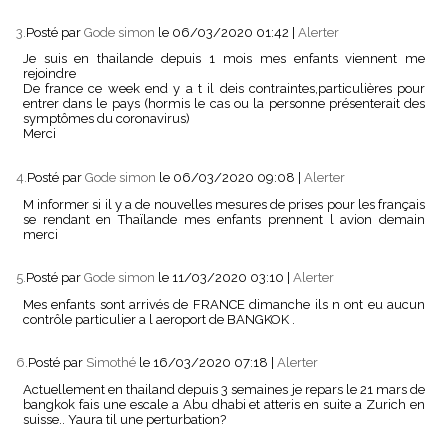
3.
Posté par
Gode simon
le 06/03/2020 01:42
|
Alerter
Je suis en thailande depuis 1 mois mes enfants viennent me
rejoindre
De france ce week end y a t il deis contraintes,particulières pour
entrer dans le pays (hormis le cas ou la personne présenterait des
symptômes du coronavirus)
Merci
4.
Posté par
Gode simon
le 06/03/2020 09:08
|
Alerter
M informer si il y a de nouvelles mesures de prises pour les français
se rendant en Thaïlande mes enfants prennent l avion demain
merci
5.
Posté par
Gode simon
le 11/03/2020 03:10
|
Alerter
Mes enfants sont arrivés de FRANCE dimanche ils n ont eu aucun
contrôle particulier a l aeroport de BANGKOK .
6.
Posté par
Simothé
le 16/03/2020 07:18
|
Alerter
Actuellement en thailand depuis 3 semaines je repars le 21 mars de
bangkok fais une escale a Abu dhabi et atteris en suite a Zurich en
suisse.. Yaura til une perturbation?