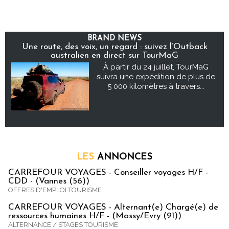
BRAND NEWS
Une route, des voix, un regard : suivez l’Outback
australien en direct sur TourMaG
À partir du 24 juillet, TourMaG
suivra une expédition de plus de
5 000 kilomètres à travers...
LES
ANNONCES
CARREFOUR VOYAGES - Conseiller voyages H/F -
CDD - (Vannes (56))
OFFRES D'EMPLOI TOURISME
CARREFOUR VOYAGES - Alternant(e) Chargé(e) de
ressources humaines H/F - (Massy/Evry (91))
ALTERNANCE / STAGES TOURISME