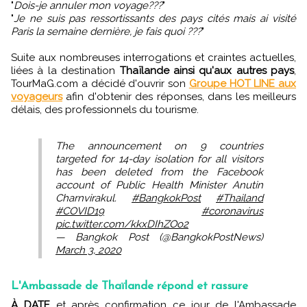
"
Dois-je annuler mon voyage???
"
"
Je ne suis pas ressortissants des pays cités mais ai visité
Paris la semaine dernière, je fais quoi ???
"
Suite aux nombreuses interrogations et craintes actuelles,
liées à la destination
Thaïlande ainsi qu'aux autres pays
,
TourMaG.com a décidé d'ouvrir son
Groupe HOT LINE aux
voyageurs
afin d'obtenir des réponses, dans les meilleurs
délais, des professionnels du tourisme.
The announcement on 9 countries
targeted for 14-day isolation for all visitors
has been deleted from the Facebook
account of Public Health Minister Anutin
Charnvirakul.
#BangkokPost
#Thailand
#COVID19
#coronavirus
pic.twitter.com/kkxDIhZOo2
— Bangkok Post (@BangkokPostNews)
March 3, 2020
L'Ambassade de Thaïlande répond et rassure
À DATE
et après confirmation ce jour de l'Ambassade