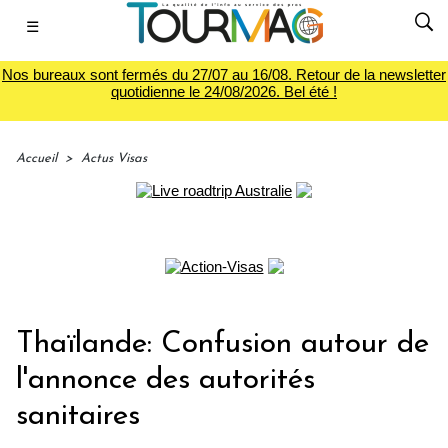
☰
Nos bureaux sont fermés du 27/07 au 16/08. Retour de la newsletter
quotidienne le 24/08/2026. Bel été !
Accueil
>
Actus Visas
Thaïlande: Confusion autour de
l'annonce des autorités
sanitaires