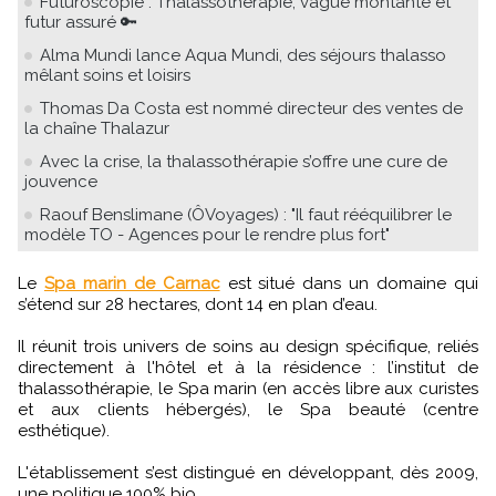
Futuroscopie : Thalassothérapie, vague montante et
futur assuré 🔑
Alma Mundi lance Aqua Mundi, des séjours thalasso
mêlant soins et loisirs
Thomas Da Costa est nommé directeur des ventes de
la chaîne Thalazur
Avec la crise, la thalassothérapie s’offre une cure de
jouvence
Raouf Benslimane (ÔVoyages) : "Il faut rééquilibrer le
modèle TO - Agences pour le rendre plus fort"
Le
Spa marin de Carnac
est situé dans un domaine qui
s’étend sur 28 hectares, dont 14 en plan d’eau.
Il réunit trois univers de soins au design spécifique, reliés
directement à l'hôtel et à la résidence : l’institut de
thalassothérapie, le Spa marin (en accès libre aux curistes
et aux clients hébergés), le Spa beauté (centre
esthétique).
L'établissement s’est distingué en développant, dès 2009,
une politique 100% bio.