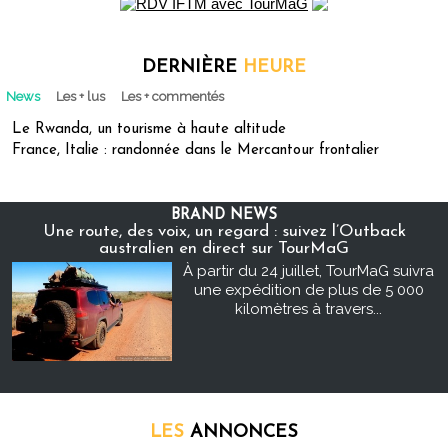
DERNIÈRE
HEURE
News
Les + lus
Les + commentés
Le Rwanda, un tourisme à haute altitude
France, Italie : randonnée dans le Mercantour frontalier
BRAND NEWS
Une route, des voix, un regard : suivez l’Outback
australien en direct sur TourMaG
À partir du 24 juillet, TourMaG suivra
une expédition de plus de 5 000
kilomètres à travers...
LES
ANNONCES