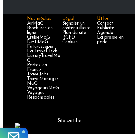
Nos médias
Légal
Utiles
AirMaG
Signaler un
Contact
Brochures en
contenu illicite
Publicité
ligne
Plan du site
Agenda
CruiseMaG
RGPD
La presse en
DestiMaG
Cookies
parle
Futuroscopie
La Travel Tech
LuxuryTravelMa
G
Partez en
France
TravelJobs
TravelManager
MaG
VoyageursMaG
Voyages
Responsables
Site certifié