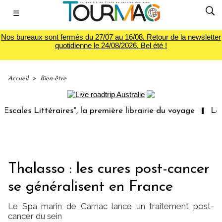
☰
Nos bureaux sont fermés du 27/07 au 16/08. Retour de la newsletter
quotidienne le 24/08/2026. Bel été !
Accueil
>
Bien-être
 Littéraires", la première librairie du voyage
Le groupe
Thalasso : les cures post-cancer
se généralisent en France
Le Spa marin de Carnac lance un traitement post-
cancer du sein