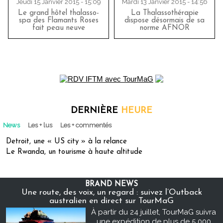
Jeudi 15 Janvier 2015 - 15:09
Mardi 13 Janvier 2015 - 14:56
Le grand hôtel thalasso-
La Thalassothérapie
spa des Flamants Roses
dispose désormais de sa
fait peau neuve
norme AFNOR
DERNIÈRE
HEURE
News
Les + lus
Les + commentés
Detroit, une « US city » à la relance
Le Rwanda, un tourisme à haute altitude
BRAND NEWS
Une route, des voix, un regard : suivez l’Outback
australien en direct sur TourMaG
À partir du 24 juillet, TourMaG suivra
une expédition de plus de 5 000