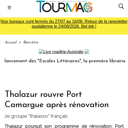
☰
Nos bureaux sont fermés du 27/07 au 16/08. Retour de la newsletter
quotidienne le 24/08/2026. Bel été !
Accueil
>
Bien-être
ment des "Escales Littéraires", la première librairie du voy
Thalazur rouvre Port
Camargue après rénovation
2e groupe "thalasso" français
Thalazur poursuit son programme de rénovation. Port