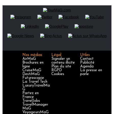
Nos médias
Légal
Utiles
AirMaG
Signaler un
Contact
Brochures en
contenu illicite
Publicité
ligne
Plan du site
Agenda
CruiseMaG
RGPD
La presse en
DestiMaG
Cookies
parle
Futuroscopie
La Travel Tech
LuxuryTravelMa
G
Partez en
France
TravelJobs
TravelManager
MaG
VoyageursMaG