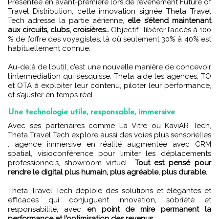
Présentée en avant-première lors de l’événement Future of
Travel Distribution, cette innovation signée Theta Travel
Tech adresse la partie aérienne,
elle s’étend maintenant
aux circuits, clubs, croisières…
Objectif : libérer l’accès à 100
% de l’offre des voyagistes, là où seulement 30% à 40% est
habituellement connue.
Au-delà de l’outil, c’est une nouvelle manière de concevoir
l’intermédiation qui s’esquisse. Theta aide les agences, TO
et OTA à exploiter leur contenu, piloter leur performance,
et s’ajuster en temps réel.
Une technologie utile, responsable, immersive
Avec ses partenaires comme La Vitre ou KaviAR Tech,
Theta Travel Tech explore aussi des voies plus sensorielles
: agence immersive en réalité augmentée avec CRM
spatial, visioconférence pour limiter les déplacements
professionnels, showroom virtuel…
Tout est pensé pour
rendre le digital plus humain, plus agréable, plus durable.
Theta Travel Tech déploie des solutions et élégantes et
efficaces qui conjuguent innovation, sobriété et
responsabilité, avec
en point de mire permanent la
performance et l’optimisation des revenus.