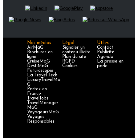
Nos médias
Légal
Utiles
AirMaG
Signaler un
Contact
Brochures en
contenu illicite
Publicité
ligne
Plan du site
Agenda
CruiseMaG
RGPD
La presse en
DestiMaG
Cookies
parle
Futuroscopie
La Travel Tech
LuxuryTravelMa
G
Partez en
France
TravelJobs
TravelManager
MaG
VoyageursMaG
Voyages
Responsables