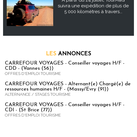
À partir du 24 juillet, TourMaG
suivra une expédition de plus de
5 000 kilomètres à travers...
LES
ANNONCES
CARREFOUR VOYAGES - Conseiller voyages H/F -
CDD - (Vannes (56))
OFFRES D'EMPLOI TOURISME
CARREFOUR VOYAGES - Alternant(e) Chargé(e) de
ressources humaines H/F - (Massy/Evry (91))
ALTERNANCE / STAGES TOURISME
CARREFOUR VOYAGES - Conseiller voyages H/F -
CDI - (St Brice (77))
OFFRES D'EMPLOI TOURISME