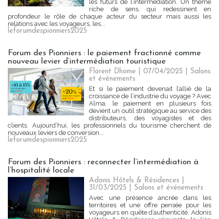
les futurs de l’intermédiation. Un thème
riche de sens, qui redessinent en
profondeur le rôle de chaque acteur du secteur mais aussi les
relations avec les voyageurs, les...
leforumdespionniers2025
Forum des Pionniers : le paiement fractionné comme
nouveau levier d’intermédiation touristique
Florent Dhome
| 07/04/2025
|
Salons
et événements
Et si le paiement devenait l’allié de la
croissance de l’industrie du voyage ? Avec
Alma, le paiement en plusieurs fois
devient un outil stratégique au service des
distributeurs, des voyagistes et des
clients. Aujourd’hui, les professionnels du tourisme cherchent de
nouveaux leviers de conversion...
leforumdespionniers2025
Forum des Pionniers : reconnecter l’intermédiation à
l’hospitalité locale
Adonis Hôtels & Résidences |
31/03/2025
|
Salons et événements
Avec une présence ancrée dans les
territoires et une offre pensée pour les
voyageurs en quête d’authenticité, Adonis