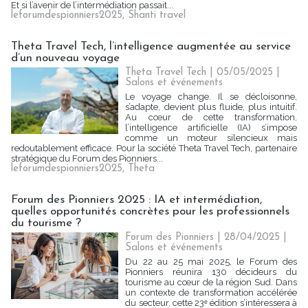
Et si l’avenir de l’intermédiation passait...
leforumdespionniers2025
,
Shanti travel
Theta Travel Tech, l’intelligence augmentée au service
d’un nouveau voyage
Theta Travel Tech | 05/05/2025
|
Salons et événements
Le voyage change. Il se décloisonne,
s’adapte, devient plus fluide, plus intuitif.
Au cœur de cette transformation,
l’intelligence artificielle (IA) s’impose
comme un moteur silencieux mais
redoutablement efficace. Pour la société Theta Travel Tech, partenaire
stratégique du Forum des Pionniers...
leforumdespionniers2025
,
Theta
Forum des Pionniers 2025 : IA et intermédiation,
quelles opportunités concrètes pour les professionnels
du tourisme ?
Forum des Pionniers | 28/04/2025
|
Salons et événements
Du 22 au 25 mai 2025, le Forum des
Pionniers réunira 130 décideurs du
tourisme au cœur de la région Sud. Dans
un contexte de transformation accélérée
du secteur, cette 23ᵉ édition s’intéressera à