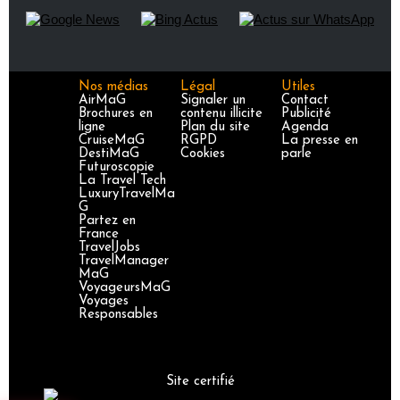
Nos médias
Légal
Utiles
AirMaG
Signaler un
Contact
Brochures en
contenu illicite
Publicité
ligne
Plan du site
Agenda
CruiseMaG
RGPD
La presse en
DestiMaG
Cookies
parle
Futuroscopie
La Travel Tech
LuxuryTravelMa
G
Partez en
France
TravelJobs
TravelManager
MaG
VoyageursMaG
Voyages
Responsables
Site certifié