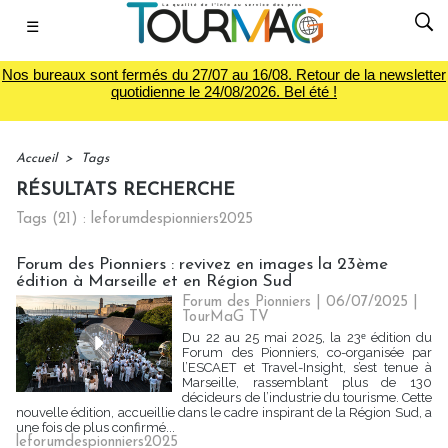
☰
Nos bureaux sont fermés du 27/07 au 16/08. Retour de la newsletter
quotidienne le 24/08/2026. Bel été !
Accueil
>
Tags
RÉSULTATS RECHERCHE
Tags (21) : leforumdespionniers2025
Forum des Pionniers : revivez en images la 23ème
édition à Marseille et en Région Sud
Forum des Pionniers | 06/07/2025
|
TourMaG TV
Du 22 au 25 mai 2025, la 23ᵉ édition du
Forum des Pionniers, co-organisée par
l’ESCAET et Travel-Insight, s’est tenue à
Marseille, rassemblant plus de 130
décideurs de l’industrie du tourisme. Cette
nouvelle édition, accueillie dans le cadre inspirant de la Région Sud, a
une fois de plus confirmé...
leforumdespionniers2025