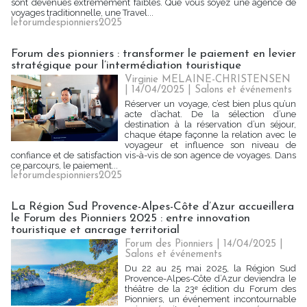
sont devenues extrêmement faibles. Que vous soyez une agence de
voyages traditionnelle, une Travel...
leforumdespionniers2025
Forum des pionniers : transformer le paiement en levier
stratégique pour l’intermédiation touristique
Virginie MELAINE-CHRISTENSEN
| 14/04/2025
|
Salons et événements
Réserver un voyage, c’est bien plus qu’un
acte d’achat. De la sélection d’une
destination à la réservation d’un séjour,
chaque étape façonne la relation avec le
voyageur et influence son niveau de
confiance et de satisfaction vis-à-vis de son agence de voyages. Dans
ce parcours, le paiement...
leforumdespionniers2025
La Région Sud Provence-Alpes-Côte d’Azur accueillera
le Forum des Pionniers 2025 : entre innovation
touristique et ancrage territorial
Forum des Pionniers | 14/04/2025
|
Salons et événements
Du 22 au 25 mai 2025, la Région Sud
Provence-Alpes-Côte d’Azur deviendra le
théâtre de la 23ᵉ édition du Forum des
Pionniers, un événement incontournable