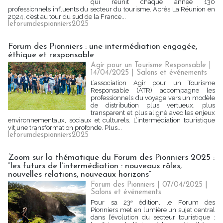
qui réunit chaque année 130
professionnels influents du secteur du tourisme. Après La Réunion en
2024, c’est au tour du sud de la France...
leforumdespionniers2025
Forum des Pionniers : une intermédiation engagée,
éthique et responsable
Agir pour un Tourisme Responsable |
14/04/2025
|
Salons et événements
L’association Agir pour un Tourisme
Responsable (ATR) accompagne les
professionnels du voyage vers un modèle
de distribution plus vertueux, plus
transparent et plus aligné avec les enjeux
environnementaux, sociaux et culturels. L’intermédiation touristique
vit une transformation profonde. Plus...
leforumdespionniers2025
Zoom sur la thématique du Forum des Pionniers 2025 :
“les futurs de l’intermédiation : nouveaux rôles,
nouvelles relations, nouveaux horizons”
Forum des Pionniers | 07/04/2025
|
Salons et événements
Pour sa 23ᵉ édition, le Forum des
Pionniers met en lumière un sujet central
dans l’évolution du secteur touristique :