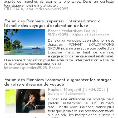
auprès de marchés et segments prioritaires. Dans un contexte
touristique en pleine mutation, le...
CRT PACA
,
leforumdespionniers2025
Forum des Pionniers : repenser l’intermédiation à
l’échelle des voyages d’exploration de luxe
Ponant Explorations Group |
21/04/2025
|
Salons et événements
Dans un univers de plus en plus normé et
digitalisé, PONANT EXPLORATIONS
GROUP incarne une autre voie : celle d’un
tourisme maritime haut de gamme,
engagé et fondamentalement relationnel.
Une source d’inspiration pour les acteurs de l’intermédiation. À l’heure
où le voyage se dématérialise, où les...
leforumdespionniers2025
,
Ponant
Forum des Pionniers : comment augmenter les marges
de votre entreprise de voyage
Raphaël Marguerit
| 21/04/2025
|
Salons et événements
Diriger une entreprise de voyage peut
parfois ressembler à un numéro
d’équilibriste. Avec une concurrence plus
forte que jamais et une pression constante
sur les prix, les marges dans le secteur