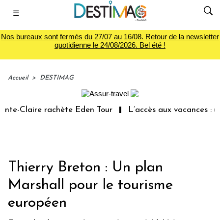
☰
Nos bureaux sont fermés du 27/07 au 16/08. Retour de la newsletter
quotidienne le 24/08/2026. Bel été !
Accueil
>
DESTIMAG
e-Claire rachète Eden Tour
L’accès aux vacances : un d
Thierry Breton : Un plan
Marshall pour le tourisme
européen