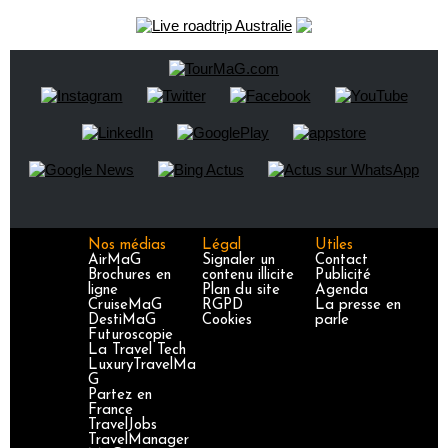
Nos médias
Légal
Utiles
AirMaG
Signaler un
Contact
Brochures en
contenu illicite
Publicité
ligne
Plan du site
Agenda
CruiseMaG
RGPD
La presse en
DestiMaG
Cookies
parle
Futuroscopie
La Travel Tech
LuxuryTravelMa
G
Partez en
France
TravelJobs
TravelManager