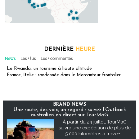
DERNIÈRE
HEURE
News
Les + lus
Les + commentés
Le Rwanda, un tourisme à haute altitude
France, Italie : randonnée dans le Mercantour frontalier
BRAND NEWS
Une route, des voix, un regard : suivez l’Outback
australien en direct sur TourMaG
À partir du 24 juillet, TourMaG
suivra une expédition de plus de
5 000 kilomètres à travers...