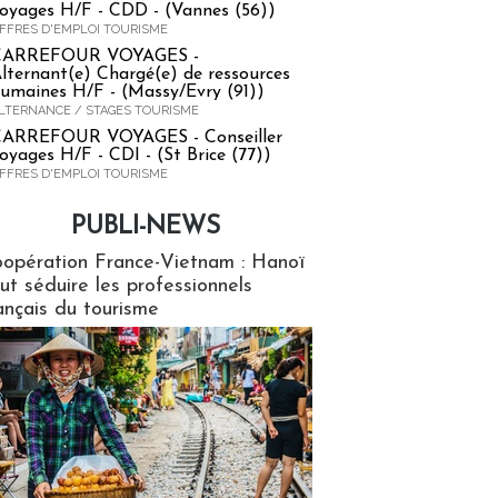
oyages H/F - CDD - (Vannes (56))
FFRES D'EMPLOI TOURISME
CARREFOUR VOYAGES -
lternant(e) Chargé(e) de ressources
umaines H/F - (Massy/Evry (91))
LTERNANCE / STAGES TOURISME
ARREFOUR VOYAGES - Conseiller
oyages H/F - CDI - (St Brice (77))
FFRES D'EMPLOI TOURISME
PUBLI-NEWS
ews
opération France-Vietnam : Hanoï
ut séduire les professionnels
ançais du tourisme