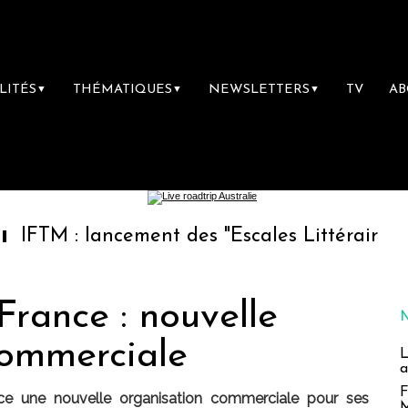
LITÉS
THÉMATIQUES
NEWSLETTERS
TV
A
▼
▼
▼
ancement des "Escales Littéraires", la premiè
rance : nouvelle
commerciale
L
a
F
 une nouvelle organisation commerciale pour ses
M