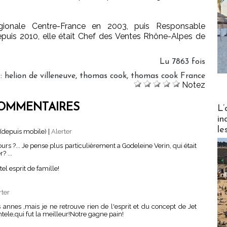
gionale Centre-France en 2003, puis Responsable
uis 2010, elle était Chef des Ventes Rhône-Alpes de
Lu 7863 fois
:
helion de villeneuve
,
thomas cook
,
thomas cook France
Notez
Partez
OMMENTAIRES
L’
in
le
(depuis mobile)
|
Alerter
urs ?... Je pense plus particulièrement a Godeleine Verin, qui était
? ...
el esprit de famille!
rter
es annes ,mais je ne retrouve rien de l'esprit et du concept de Jet
ele,qui fut la meilleur!Notre gagne pain!