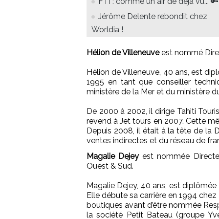
FTI : comme un air de déjà vu... 🔑
Jérôme Delente rebondit chez
Worldia !
Hélion de Villeneuve
est nommé Direc
Hélion de Villeneuve, 40 ans, est di
1995 en tant que conseiller techni
ministère de la Mer et du ministère 
De 2000 à 2002, il dirige Tahiti Touris
revend à Jet tours en 2007. Cette mê
Depuis 2008, il était à la tête de 
ventes indirectes et du réseau de fra
Magalie Dejey
est nommée Directeu
Ouest & Sud.
Magalie Dejey, 40 ans, est diplômée 
Elle débute sa carrière en 1994 ch
boutiques avant d’être nommée Respo
la société Petit Bateau (groupe Y