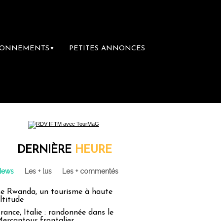
BONNEMENTS
PETITES ANNONCES
▼
re librairie du voyage
Le groupe Sainte-C
DERNIÈRE
HEURE
News
Les + lus
Les + commentés
e Rwanda, un tourisme à haute
ltitude
rance, Italie : randonnée dans le
ercantour frontalier