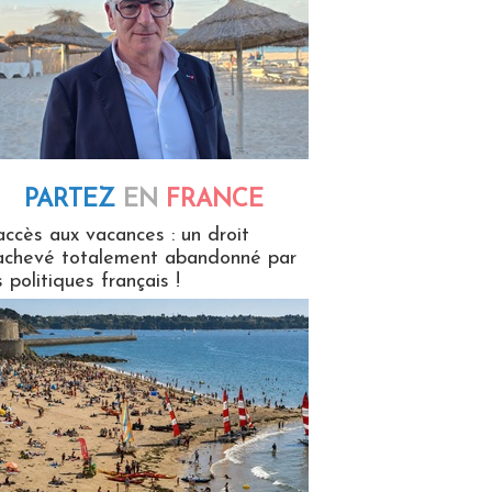
PARTEZ
EN
FRANCE
 en France
accès aux vacances : un droit
achevé totalement abandonné par
s politiques français !