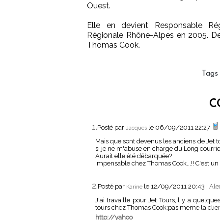
Ouest.
Elle en devient Responsable Ré
Régionale Rhône-Alpes en 2005. Dep
Thomas Cook.
Tags
C
1.
Posté par
le 06/09/2011 22:27
Jacques
Mais que sont devenus les anciens de Jet to
si je ne m'abuse en charge du Long courrier
Aurait elle été débarquée?
Impensable chez Thomas Cook...!! C'est un t
2.
Posté par
le 12/09/2011 20:43
|
Ale
Karine
J'ai travaille pour Jet Tours,il y a quelqu
tours chez Thomas Cook;pas meme la client
http://yahoo