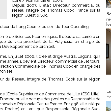
Loire / Normandie en 2003.
Depuis 2007, il était Directeur commercial du
réseau intégré de Thomas Cook France sur la
Bo
région Ouest & Sud.
ré
le
teur du Long Courrier au sein du Tour Operating.
plômé de Sciences Economiques. Il débute sa carrière en
que du vice président de la Polynésie, en charge du
du Développement de l’archipel.
me. En juillet 2002, il crée et dirige Austral Lagons, qu’il
me année, il devient Directeur commercial de Jet tours.
la Direction Commerciale de Thomas Cook en charge des
nchises.
r du Réseau intégré de Thomas Cook sur la région
Distribu
Le
de l’Ecole Supérieure de Commerce de Lille (ESC Lille).
Ed
ez Promod où elle occupe des postes de Responsable de
nsable Régionale Centre France. En 1998, elle intègre
ves Rocher) en tant que Responsable Régionale Sud-