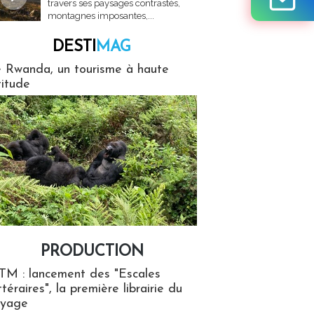
travers ses paysages contrastés,
montagnes imposantes,...
DESTI
MAG
MAG
 Rwanda, un tourisme à haute
titude
PRODUCTION
ion
TM : lancement des "Escales
ttéraires", la première librairie du
oyage