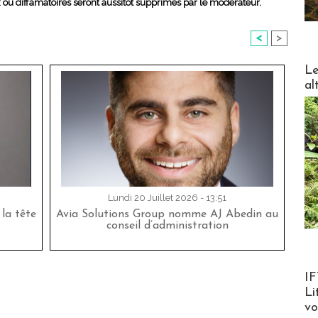
x ou diffamatoires seront aussitôt supprimés par le modérateur.
<
>
DESTI
Le
al
Lundi 20 Juillet 2026 - 13:51
la tête
Avia Solutions Group nomme AJ Abedin au
conseil d’administration
Product
IF
Li
v