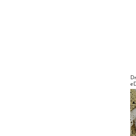
AirMa
Dr
e