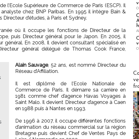
v
de l’Ecole Supérieure de Commerce de Paris (ESCP). Il
O
nalyste chez BNP Paribas. En 1995 il intègre Bain &
Directeur d’études, à Paris et Sydney.
A
h
ranée où il occupe les fonctions de Directeur de la
A
ope, puis Directeur général pour le Japon. En 2005, il
C
ur général. En 2008, Il devient consultant spécialisé en
v
t Directeur général délégué de Thomas Cook France,
O
Alain Sauvage
, 52 ans, est nommé Directeur du
Réseau d’Affiliation.
Publi-n
Co
s
ve
Il est diplômé de l’Ecole Nationale de
fr
Commerce de Paris. Il démarre sa carrière en
1981 comme chef d’agence Havas Voyages à
Saint Malo. Il devient Directeur d’agence à Caen
en 1988 puis à Nantes en 1993.
De 1996 à 2007, il occupe différentes fonctions
s
d’animation du réseau commercial sur la région
Bretagne puis devient Chef de Ventes Pays de