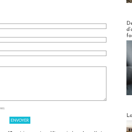
Actus V
De
d’
fo
res
Webinai
La