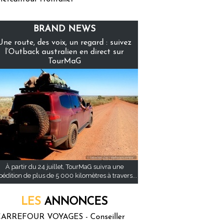
BRAND NEWS
Une route, des voix, un regard : suivez
l’Outback australien en direct sur
TourMaG
À partir du 24 juillet, TourMaG suivra une
pédition de plus de 5 000 kilomètres à travers...
LES
ANNONCES
ARREFOUR VOYAGES - Conseiller