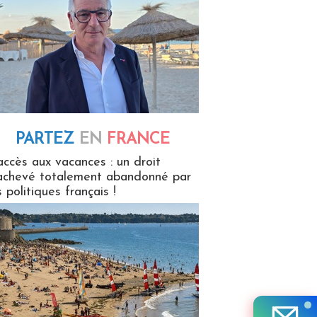
PARTEZ
EN
FRANCE
 en France
accès aux vacances : un droit
achevé totalement abandonné par
s politiques français !