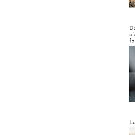
Actus V
De
d’
fo
Webinai
La