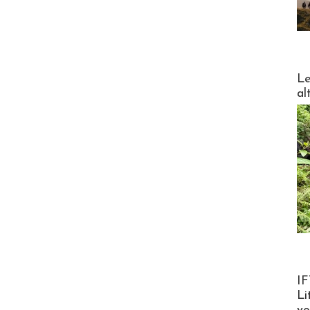
DESTI
Le
al
Product
IF
Li