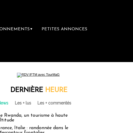
BONNEMENTS
PETITES ANNONCES
▼
remière librairie du voyage
Le groupe Sain
DERNIÈRE
HEURE
News
Les + lus
Les + commentés
e Rwanda, un tourisme à haute
ltitude
rance, Italie : randonnée dans le
ercantour frontalier