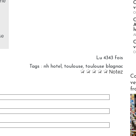
sme
C
v
O
A
h
A
se
C
v
O
Lu 4343 fois
Tags
:
nh hotel
,
toulouse
,
toulouse blagnac
Notez
Publi-n
Co
ve
fr