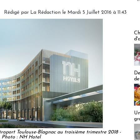
Rédigé par
La Rédaction
le Mardi 5 Juillet 2016 à 11:43
Les off
Ch
d'
De
de
Un
gr
éroport Toulouse-Blagnac au troisième trimestre 2018 -
Photo : NH Hotel