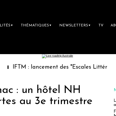
LITÉS
THÉMATIQUES
NEWSLETTERS
TV
A
▼
▼
▼
M : lancement des "Escales Littéraires", la p
nac : un hôtel NH
rtes au 3e trimestre
L
a
F
M