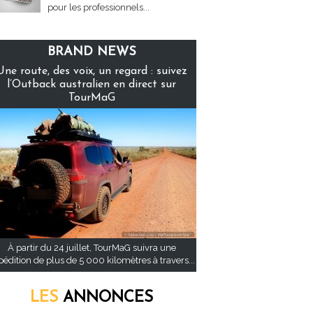
pour les professionnels...
BRAND NEWS
Une route, des voix, un regard : suivez
l’Outback australien en direct sur
TourMaG
À partir du 24 juillet, TourMaG suivra une
pédition de plus de 5 000 kilomètres à travers...
LES
ANNONCES