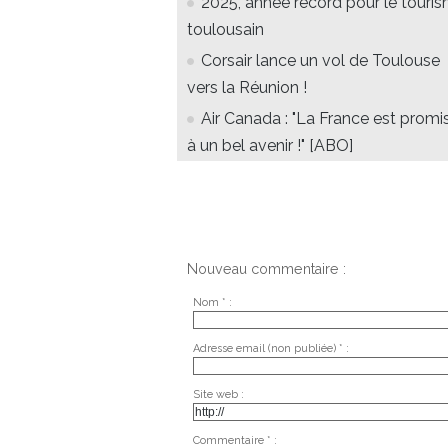
2025, année record pour le touri
toulousain
Corsair lance un vol de Toulouse
vers la Réunion !
Air Canada : "La France est promi
à un bel avenir !" [ABO]
Nouveau commentaire :
Nom * :
Adresse email (non publiée) * :
Site web :
Commentaire * :