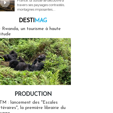
France, la Suisse se découvre à
travers ses paysages contrastés,
montagnes imposantes,...
DESTI
MAG
MAG
 Rwanda, un tourisme à haute
titude
PRODUCTION
ion
TM : lancement des "Escales
ttéraires", la première librairie du