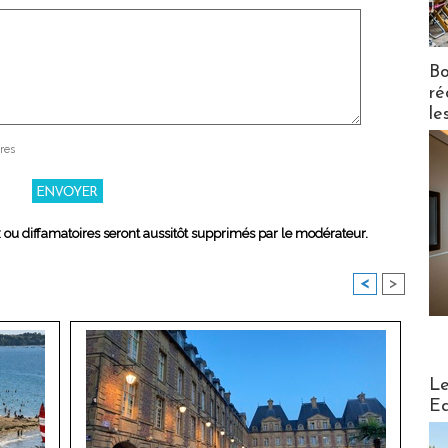
Bo
ré
le
res
x ou diffamatoires seront aussitôt supprimés par le modérateur.
<
>
Distribu
Le
Ed