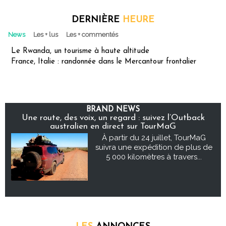
DERNIÈRE
HEURE
News
Les + lus
Les + commentés
Le Rwanda, un tourisme à haute altitude
France, Italie : randonnée dans le Mercantour frontalier
BRAND NEWS
Une route, des voix, un regard : suivez l’Outback
australien en direct sur TourMaG
À partir du 24 juillet, TourMaG
suivra une expédition de plus de
5 000 kilomètres à travers...