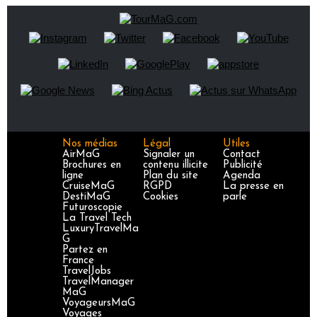
Nos médias
Légal
Utiles
AirMaG
Signaler un
Contact
Brochures en
contenu illicite
Publicité
ligne
Plan du site
Agenda
CruiseMaG
RGPD
La presse en
DestiMaG
Cookies
parle
Futuroscopie
La Travel Tech
LuxuryTravelMa
G
Partez en
France
TravelJobs
TravelManager
MaG
VoyageursMaG
Voyages