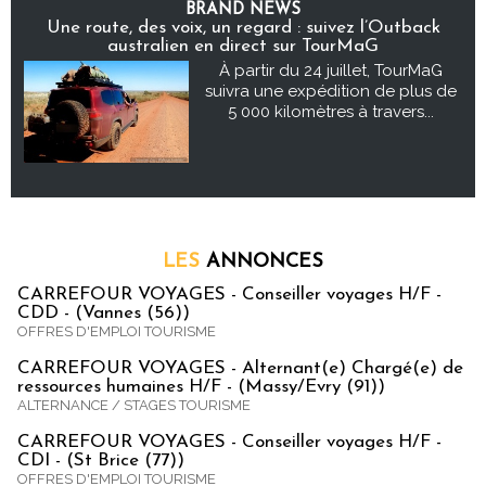
BRAND NEWS
Une route, des voix, un regard : suivez l’Outback
australien en direct sur TourMaG
À partir du 24 juillet, TourMaG
suivra une expédition de plus de
5 000 kilomètres à travers...
LES
ANNONCES
CARREFOUR VOYAGES - Conseiller voyages H/F -
CDD - (Vannes (56))
OFFRES D'EMPLOI TOURISME
CARREFOUR VOYAGES - Alternant(e) Chargé(e) de
ressources humaines H/F - (Massy/Evry (91))
ALTERNANCE / STAGES TOURISME
CARREFOUR VOYAGES - Conseiller voyages H/F -
CDI - (St Brice (77))
OFFRES D'EMPLOI TOURISME