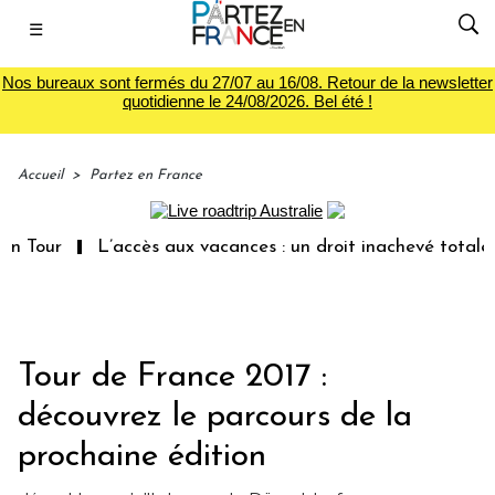
☰
Nos bureaux sont fermés du 27/07 au 16/08. Retour de la newsletter
quotidienne le 24/08/2026. Bel été !
Accueil
>
Partez en France
r
L’accès aux vacances : un droit inachevé totalement a
Tour de France 2017 :
découvrez le parcours de la
prochaine édition