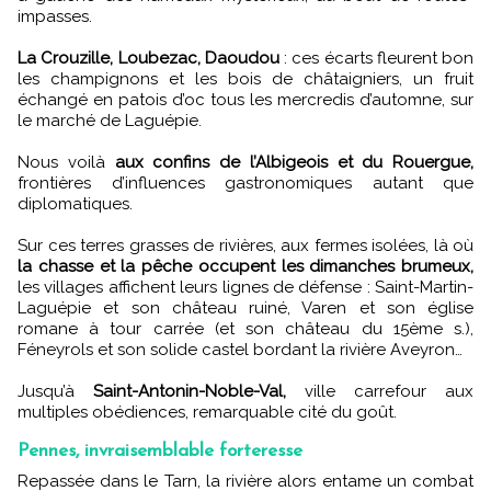
impasses.
La Crouzille, Loubezac, Daoudou
: ces écarts fleurent bon
les champignons et les bois de châtaigniers, un fruit
échangé en patois d’oc tous les mercredis d’automne, sur
le marché de Laguépie.
Nous voilà
aux confins de l’Albigeois et du Rouergue,
frontières d’influences gastronomiques autant que
diplomatiques.
Sur ces terres grasses de rivières, aux fermes isolées, là où
la chasse et la pêche occupent les dimanches brumeux,
les villages affichent leurs lignes de défense : Saint-Martin-
Laguépie et son château ruiné, Varen et son église
romane à tour carrée (et son château du 15ème s.),
Féneyrols et son solide castel bordant la rivière Aveyron…
Jusqu’à
Saint-Antonin-Noble-Val,
ville carrefour aux
multiples obédiences, remarquable cité du goût.
Pennes, invraisemblable forteresse
Repassée dans le Tarn, la rivière alors entame un combat