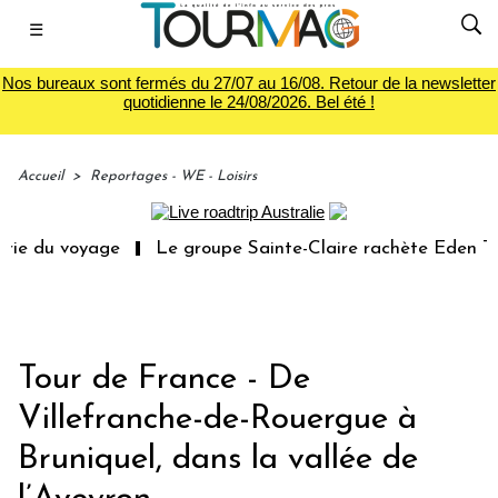
☰
Nos bureaux sont fermés du 27/07 au 16/08. Retour de la newsletter
quotidienne le 24/08/2026. Bel été !
Accueil
>
Reportages - WE - Loisirs
u voyage
Le groupe Sainte-Claire rachète Eden Tour
Tour de France - De
Villefranche-de-Rouergue à
Bruniquel, dans la vallée de