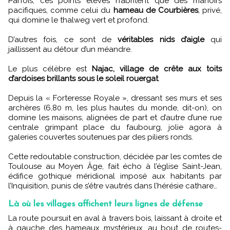
Parfois, ces points élevés n’abritent que des manoirs
pacifiques, comme celui du
hameau de Courbières
, privé,
qui domine le thalweg vert et profond.
D’autres fois, ce sont de
véritables nids d’aigle
qui
jaillissent au détour d’un méandre.
Le plus célèbre est
Najac, village de crête aux toits
d’ardoises brillants sous le soleil rouergat
.
Depuis la « Forteresse Royale », dressant ses murs et ses
archères (6,80 m, les plus hautes du monde, dit-on), on
domine les maisons, alignées de part et d’autre d’une rue
centrale grimpant place du faubourg, jolie agora à
galeries couvertes soutenues par des piliers ronds.
Cette redoutable construction, décidée par les comtes de
Toulouse au Moyen Âge, fait écho à l’église Saint-Jean,
édifice gothique méridional imposé aux habitants par
l’Inquisition, punis de s’être vautrés dans l’hérésie cathare…
Là où les villages affichent leurs lignes de défense
La route poursuit en aval à travers bois, laissant à droite et
à gauche des hameaux mystérieux, au bout de routes-