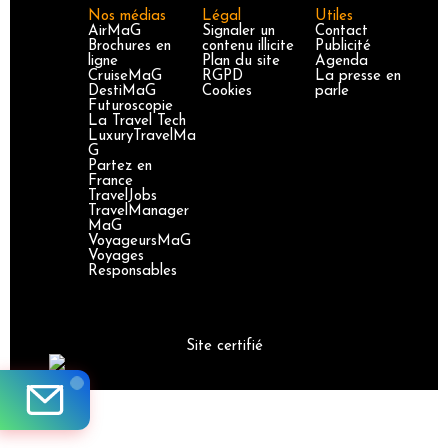
Nos médias
Légal
Utiles
AirMaG
Signaler un
Contact
Brochures en
contenu illicite
Publicité
ligne
Plan du site
Agenda
CruiseMaG
RGPD
La presse en
DestiMaG
Cookies
parle
Futuroscopie
La Travel Tech
LuxuryTravelMa
G
Partez en
France
TravelJobs
TravelManager
MaG
VoyageursMaG
Voyages
Responsables
Site certifié