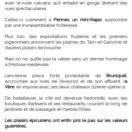
avec le rude calcaire, qu’il entaille en gorge, libérant des
vues spectaculaires.
Celles-ci culminent à
Pennes, un mini-Najac
surplombé
par une invraisemblable forteresse.
Plus loin, des exploitations fruitières et les premiers
pigeonniers annoncent les plaines du Tarn-et-Garonne et
d’autres plaisirs de bouche.
Mais on ne quitte pas la vallée sans un dernier hommage
à l’Histoire médiévale.
L’ancienne place forte protestante de
Bruniquel
,
accrochée aux rives de l’Aveyron et de son affluent, l
a
Vère
, en impose avec ses deux châteaux (12ème-15ème s).
De batailleuse, la cité est devenue hédoniste, avec ses
boutiques d’artisans et ses restaurants, courant le long de
jardinets et de passages en herbes folles.
Les plaisirs épicuriens ont enfin pris le pas sur les valeurs
guerrières.