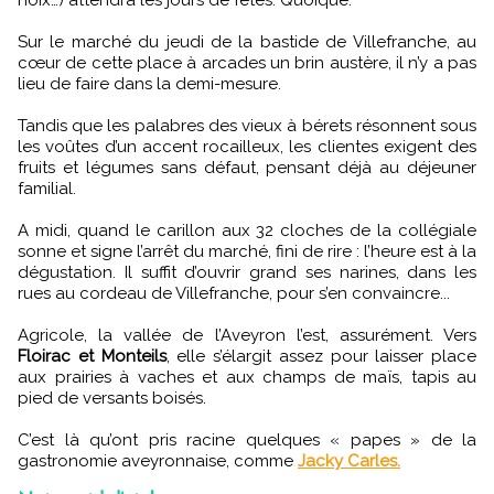
noix…) attendra les jours de fêtes. Quoique.
Sur le marché du jeudi de la bastide de Villefranche, au
cœur de cette place à arcades un brin austère, il n’y a pas
lieu de faire dans la demi-mesure.
Tandis que les palabres des vieux à bérets résonnent sous
les voûtes d’un accent rocailleux, les clientes exigent des
fruits et légumes sans défaut, pensant déjà au déjeuner
familial.
A midi, quand le carillon aux 32 cloches de la collégiale
sonne et signe l’arrêt du marché, fini de rire : l’heure est à la
dégustation. Il suffit d’ouvrir grand ses narines, dans les
rues au cordeau de Villefranche, pour s’en convaincre...
Agricole, la vallée de l’Aveyron l’est, assurément. Vers
Floirac et Monteils
, elle s’élargit assez pour laisser place
aux prairies à vaches et aux champs de maïs, tapis au
pied de versants boisés.
C’est là qu’ont pris racine quelques « papes » de la
gastronomie aveyronnaise, comme
Jacky Carles.