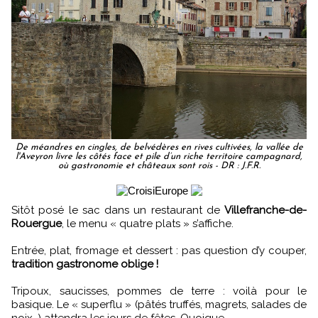
De méandres en cingles, de belvédères en rives cultivées, la vallée de
l'Aveyron livre les côtés face et pile d’un riche territoire campagnard,
où gastronomie et châteaux sont rois - DR : J.F.R.
Sitôt posé le sac dans un restaurant de
Villefranche-de-
Rouergue
, le menu « quatre plats » s’affiche.
Entrée, plat, fromage et dessert : pas question d’y couper,
tradition gastronome oblige !
Tripoux, saucisses, pommes de terre : voilà pour le
basique. Le « superflu » (pâtés truffés, magrets, salades de