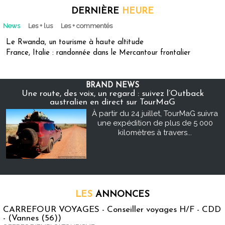
DERNIÈRE
HEURE
News
Les + lus
Les + commentés
Le Rwanda, un tourisme à haute altitude
France, Italie : randonnée dans le Mercantour frontalier
BRAND NEWS
Une route, des voix, un regard : suivez l’Outback
australien en direct sur TourMaG
À partir du 24 juillet, TourMaG suivra
une expédition de plus de 5 000
kilomètres à travers...
LES
ANNONCES
CARREFOUR VOYAGES - Conseiller voyages H/F - CDD
- (Vannes (56))