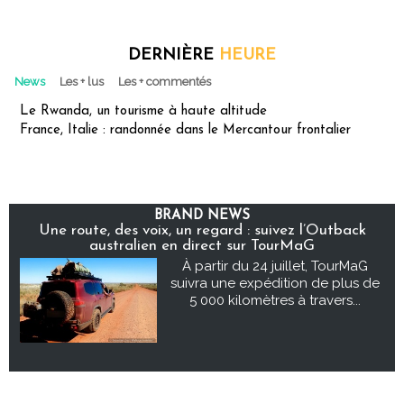
DERNIÈRE
HEURE
News
Les + lus
Les + commentés
Le Rwanda, un tourisme à haute altitude
France, Italie : randonnée dans le Mercantour frontalier
BRAND NEWS
Une route, des voix, un regard : suivez l’Outback
australien en direct sur TourMaG
À partir du 24 juillet, TourMaG
suivra une expédition de plus de
5 000 kilomètres à travers...