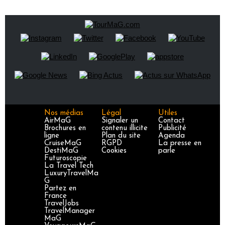
Nos médias
Légal
Utiles
AirMaG
Signaler un
Contact
Brochures en
contenu illicite
Publicité
ligne
Plan du site
Agenda
CruiseMaG
RGPD
La presse en
DestiMaG
Cookies
parle
Futuroscopie
La Travel Tech
LuxuryTravelMa
G
Partez en
France
TravelJobs
TravelManager
MaG