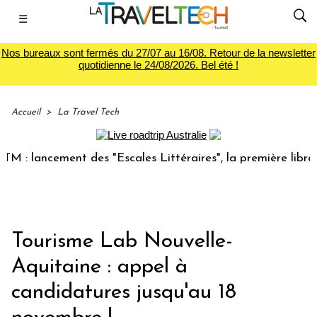
☰
Nos bureaux sont fermés du 27/07 au 16/08. Retour de la newsletter
quotidienne le 24/08/2026. Bel été !
Accueil
>
La Travel Tech
 lancement des "Escales Littéraires", la première librairie 
Tourisme Lab Nouvelle-
Aquitaine : appel à
candidatures jusqu'au 18