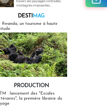
travers ses paysages contrastés,
montagnes imposantes,...
DESTI
MAG
MAG
 Rwanda, un tourisme à haute
titude
PRODUCTION
ion
TM : lancement des "Escales
ttéraires", la première librairie du
oyage