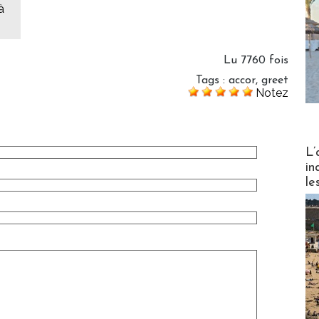
à
Lu 7760 fois
Tags
:
accor
,
greet
Notez
Partez
L’
in
le