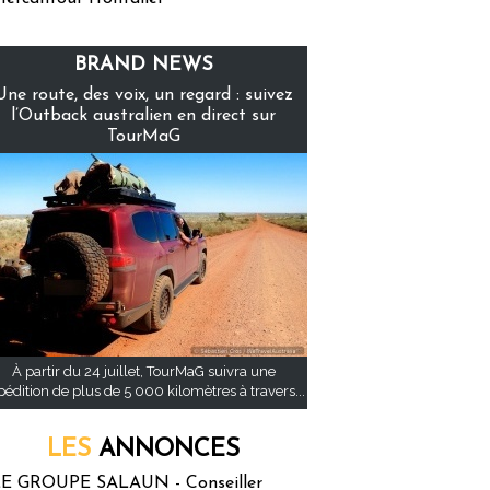
BRAND NEWS
Une route, des voix, un regard : suivez
l’Outback australien en direct sur
TourMaG
À partir du 24 juillet, TourMaG suivra une
pédition de plus de 5 000 kilomètres à travers...
LES
ANNONCES
E GROUPE SALAUN - Conseiller