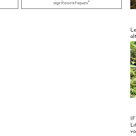
agritouristiques"
DESTI
Le
al
Product
IF
Li
v