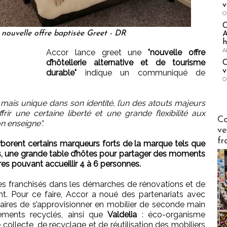
v
O
 nouvelle offre baptisée Greet - DR
A
h
A
Accor lance greet une
"nouvelle offre
d’hôtellerie alternative et de tourisme
C
v
durable"
indique un communiqué de
O
mais unique dans son identité, l’un des atouts majeurs
ir une certaine liberté et une grande flexibilité aux
Publi-n
Co
n enseigne".
ve
fr
arborent certains marqueurs forts de la marque tels que
, une grande table d’hôtes pour partager des moments
es pouvant accueillir 4 à 6 personnes.
 franchisés dans les démarches de rénovations et de
nt. Pour ce faire, Accor a noué des partenariats avec
taires de s’approvisionner en mobilier de seconde main
éléments recyclés, ainsi que
Valdelia
: éco-organisme
ollecte, de recyclage et de réutilisation des mobiliers