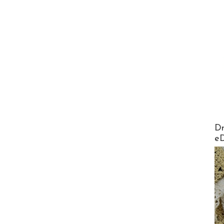
AirMa
Dr
e