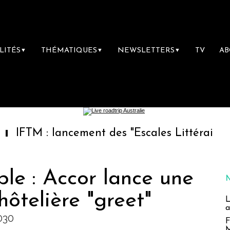
LITÉS
THÉMATIQUES
NEWSLETTERS
TV
A
▼
▼
▼
: lancement des "Escales Littéraires", la prem
le : Accor lance une
hôtelière "greet"
L
a
030
F
M