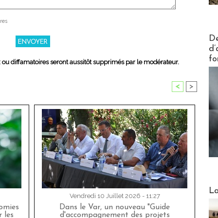
res
Actus V
De
d’
fo
x ou diffamatoires seront aussitôt supprimés par le modérateur.
<
>
Webinai
La
Vendredi 10 Juillet 2026 - 11:27
nomies
Dans le Var, un nouveau "Guide
 les
d'accompagnement des projets