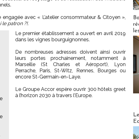
nels.
he engagée avec « L’atelier consommateur & Citoyen »,
Bo
i le patron ?!
.
ré
le
Le premier établissement a ouvert en avril 2019
dans les vignes bourguignonnes.
De nombreuses adresses doivent ainsi ouvrir
leurs portes prochainement, notamment à
Marseille (St Charles et Aéroport), Lyon
Perrache, Paris, St-Witz, Rennes, Bourges ou
encore St-Germain-en-Laye.
Le Groupe Accor espère ouvrir 300 hôtels greet
s
à l’horizon 2030 à travers l’Europe.
le
Distribu
Le
ee
Ed
t