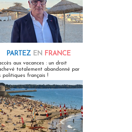
PARTEZ
EN
FRANCE
 en France
accès aux vacances : un droit
achevé totalement abandonné par
s politiques français !