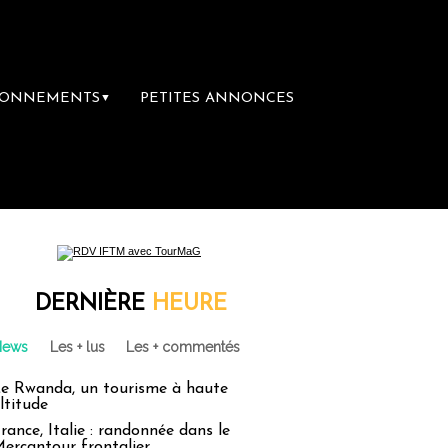
BONNEMENTS
PETITES ANNONCES
▼
ière librairie du voyage
Le groupe Sainte
DERNIÈRE
HEURE
News
Les + lus
Les + commentés
e Rwanda, un tourisme à haute
ltitude
rance, Italie : randonnée dans le
ercantour frontalier