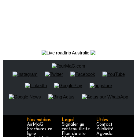
Nos médias
Légal
Utiles
AirMaG
Signaler un
Contact
Brochures en
contenu illicite
Publicité
ligne
Plan du site
Agenda