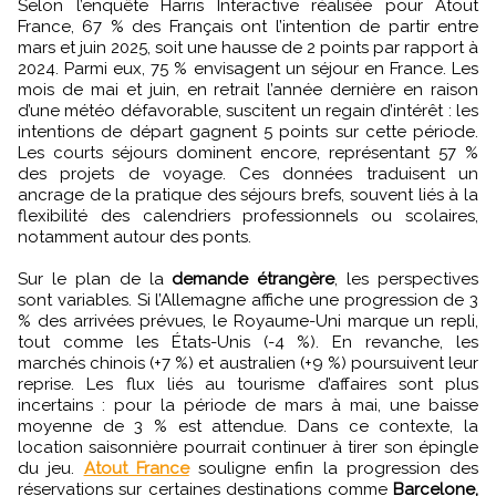
Selon l’enquête Harris Interactive réalisée pour Atout
France, 67 % des Français ont l’intention de partir entre
mars et juin 2025, soit une hausse de 2 points par rapport à
2024. Parmi eux, 75 % envisagent un séjour en France. Les
mois de mai et juin, en retrait l’année dernière en raison
d’une météo défavorable, suscitent un regain d’intérêt : les
intentions de départ gagnent 5 points sur cette période.
Les courts séjours dominent encore, représentant 57 %
des projets de voyage. Ces données traduisent un
ancrage de la pratique des séjours brefs, souvent liés à la
flexibilité des calendriers professionnels ou scolaires,
notamment autour des ponts.
Sur le plan de la
demande étrangère
, les perspectives
sont variables. Si l’Allemagne affiche une progression de 3
% des arrivées prévues, le Royaume-Uni marque un repli,
tout comme les États-Unis (-4 %). En revanche, les
marchés chinois (+7 %) et australien (+9 %) poursuivent leur
reprise. Les flux liés au tourisme d’affaires sont plus
incertains : pour la période de mars à mai, une baisse
moyenne de 3 % est attendue. Dans ce contexte, la
location saisonnière pourrait continuer à tirer son épingle
du jeu.
Atout France
souligne enfin la progression des
réservations sur certaines destinations comme
Barcelone,