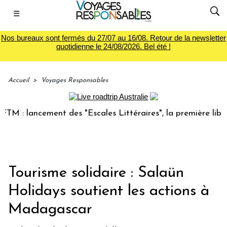
☰
Nos bureaux sont fermés du 27/07 au 16/08. Retour de la newsletter
quotidienne le 24/08/2026. Bel été !
Accueil
>
Voyages Responsables
 lancement des "Escales Littéraires", la première librairie 
Tourisme solidaire : Salaün
Holidays soutient les actions à
Madagascar