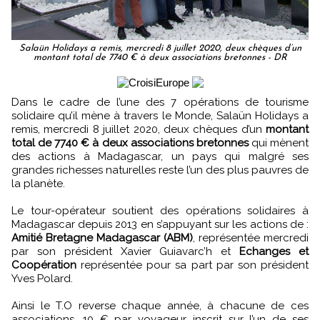
Salaün Holidays a remis, mercredi 8 juillet 2020, deux chèques d’un
montant total de 7740 € à deux associations bretonnes - DR
Dans le cadre de l’une des 7 opérations de tourisme
solidaire qu’il mène à travers le Monde, Salaün Holidays a
remis, mercredi 8 juillet 2020, deux chèques d’un
montant
total de 7740 € à deux associations bretonnes
qui mènent
des actions à Madagascar, un pays qui malgré ses
grandes richesses naturelles reste l’un des plus pauvres de
la planète.
Le tour-opérateur soutient des opérations solidaires à
Madagascar depuis 2013 en s’appuyant sur les actions de :
Amitié Bretagne Madagascar (ABM)
, représentée mercredi
par son président Xavier Guiavarc’h et
Echanges et
Coopération
représentée pour sa part par son président
Yves Polard.
Ainsi le T.O reverse chaque année, à chacune de ces
associations, 10 € par voyageur inscrit sur l’un de ses