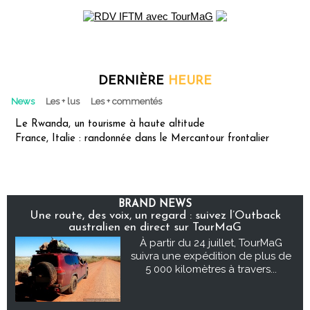
DERNIÈRE
HEURE
News
Les + lus
Les + commentés
Le Rwanda, un tourisme à haute altitude
France, Italie : randonnée dans le Mercantour frontalier
BRAND NEWS
Une route, des voix, un regard : suivez l’Outback
australien en direct sur TourMaG
À partir du 24 juillet, TourMaG
suivra une expédition de plus de
5 000 kilomètres à travers...