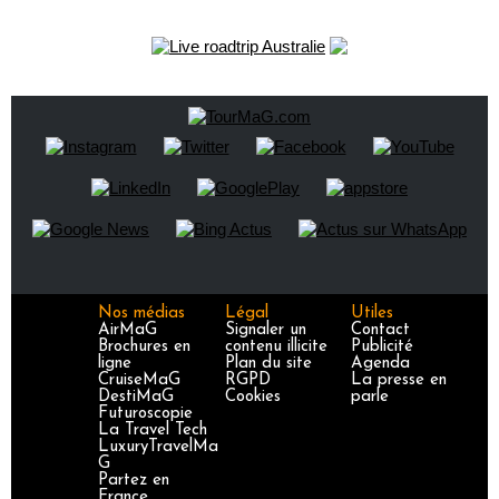
Nos médias
Légal
Utiles
AirMaG
Signaler un
Contact
Brochures en
contenu illicite
Publicité
ligne
Plan du site
Agenda
CruiseMaG
RGPD
La presse en
DestiMaG
Cookies
parle
Futuroscopie
La Travel Tech
LuxuryTravelMa
G
Partez en
France