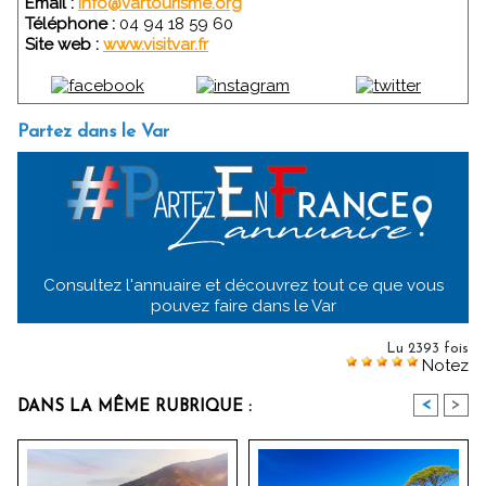
Email :
info@vartourisme.org
Téléphone :
04 94 18 59 60
Site web :
www.visitvar.fr
Partez dans le Var
Consultez l'annuaire et découvrez tout ce que vous
pouvez faire dans le Var
Lu 2393 fois
Notez
<
>
DANS LA MÊME RUBRIQUE :