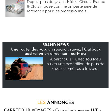
Depuis plus de 32 ans, Hôtels Circuits France
(HCF) s’impose comme un partenaire de
référence pour les professionnels...
BRAND NEWS
Une route, des voix, un regard : suivez l’Outback
australien en direct sur TourMaG
À partir du 24 juillet, TourMaG
suivra une expédition de plus de
5 000 kilomètres à travers...
LES
ANNONCES
CARREFOUR VOYAGES - Conseiller voyages H/F -