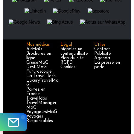
Nos médias
Légal
Utiles
AirMaG
Signaler un
Contact
Brochures en
contenu illicite
Publicité
ligne
Plan du site
Agenda
CruiseMaG
RGPD
La presse en
DestiMaG
Cookies
parle
Futuroscopie
La Travel Tech
LuxuryTravelMa
G
Partez en
France
TravelJobs
TravelManager
MaG
VoyageursMaG
Voyages
Responsables