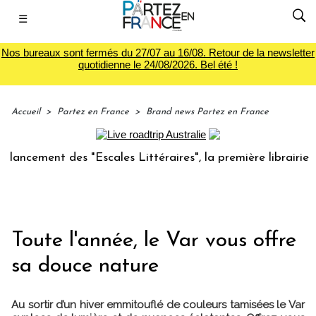
☰
Nos bureaux sont fermés du 27/07 au 16/08. Retour de la newsletter
quotidienne le 24/08/2026. Bel été !
Accueil
>
Partez en France
>
Brand news Partez en France
nt des "Escales Littéraires", la première librairie du voyag
Toute l'année, le Var vous offre
sa douce nature
Au sortir d’un hiver emmitouflé de couleurs tamisées le Var