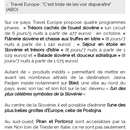
Travel Europe : "C'est triste de les voir disparaître"
[ABO]
Sur ce pays, Travel Europe propose quatre programmes
phares :
« Trésors cachés de l’ouest slovène »
(un circuit
de 6 jours/5 nuits à partir de 477 euros) ; en octobre,
«
Flânerie slovène et chasse aux truffes en Istrie »
(8 jours/7
nuits à partir de 1 140 euros) ;
« Séjour en étoile en
Slovénie et trésors d’Istrie »
(8 jours/7 nuits à partir de 1
029 euros) et
« Balade slovène et douceur adriatique »
(8
jours/7 nuits à partir de 1 075 euros).
Autant de « produits inédits » permettant de mettre en
avant les nombreux attraits de la destination. Jasna
Padjen insiste notamment sur
Bled
, une ville au nord du
pays, avec son lac et son îlot sur le lac devenu «
l’un des
plus célèbres symboles de la Slovénie
».
Au centre de la Slovénie, il est possible d’admirer
l’une des
plus belles grottes d'Europe, celle de Postojna
.
Au sud-ouest,
Piran et Portoroz
sont accessibles par la
mer. Non loin de Trieste en Italie, ce ne sont pas seulement