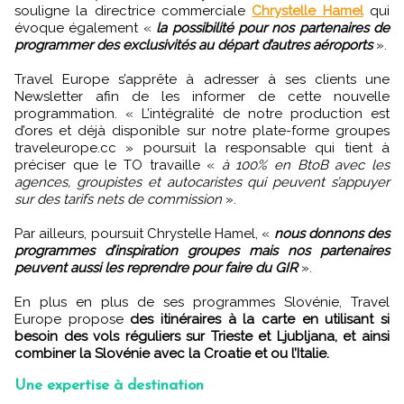
souligne la directrice commerciale
Chrystelle Hamel
qui
évoque également «
la possibilité pour nos partenaires de
programmer des exclusivités au départ d’autres aéroports
».
Travel Europe s’apprête à adresser à ses clients une
Newsletter afin de les informer de cette nouvelle
programmation. « L’intégralité de notre production est
d’ores et déjà disponible sur notre plate-forme groupes
traveleurope.cc » poursuit la responsable qui tient à
préciser que le TO travaille «
à 100% en BtoB avec les
agences, groupistes et autocaristes qui peuvent s’appuyer
sur des tarifs nets de commission
».
Par ailleurs, poursuit Chrystelle Hamel, «
nous donnons des
programmes d’inspiration groupes mais nos partenaires
peuvent aussi les reprendre pour faire du GIR
».
En plus en plus de ses programmes Slovénie, Travel
Europe propose
des itinéraires à la carte en utilisant si
besoin des vols réguliers sur Trieste et Ljubljana, et ainsi
combiner la Slovénie avec la Croatie et ou l’Italie.
Une expertise à destination