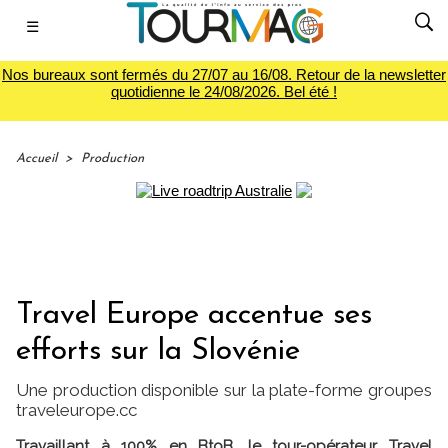
☰
Nos bureaux sont fermés du 27/07 au 16/08. Retour de la newsletter
quotidienne le 24/08/2026. Bel été !
Accueil
>
Production
Travel Europe accentue ses
efforts sur la Slovénie
Une production disponible sur la plate-forme groupes
traveleurope.cc
Travaillant à 100% en BtoB, le tour-opérateur Travel