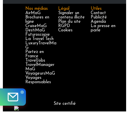
Nos médias
Légal
Utiles
AirMaG
Signaler un
Contact
Brochures en
contenu illicite
Publicité
ligne
Plan du site
Agenda
CruiseMaG
RGPD
La presse en
DestiMaG
Cookies
parle
Futuroscopie
La Travel Tech
LuxuryTravelMa
G
Partez en
France
TravelJobs
TravelManager
MaG
VoyageursMaG
Voyages
Responsables
Site certifié