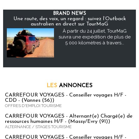
BRAND NEWS
Une route, des voix, un regard : suivez l’Outback
australien en direct sur TourMaG
À partir du 24 juillet, TourMaG
suivra une expédition de plus de
5 000 kilomètres à travers...
LES
ANNONCES
CARREFOUR VOYAGES - Conseiller voyages H/F -
CDD - (Vannes (56))
OFFRES D'EMPLOI TOURISME
CARREFOUR VOYAGES - Alternant(e) Chargé(e) de
ressources humaines H/F - (Massy/Evry (91))
ALTERNANCE / STAGES TOURISME
CARREFOUR VOYAGES - Conseiller voyages H/F -