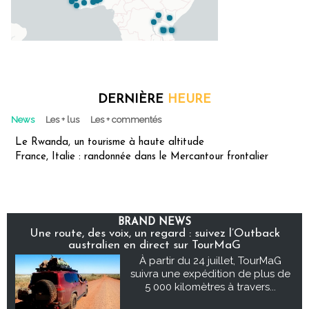
DERNIÈRE
HEURE
News
Les + lus
Les + commentés
Le Rwanda, un tourisme à haute altitude
France, Italie : randonnée dans le Mercantour frontalier
BRAND NEWS
Une route, des voix, un regard : suivez l’Outback
australien en direct sur TourMaG
À partir du 24 juillet, TourMaG
suivra une expédition de plus de
5 000 kilomètres à travers...