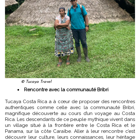
© Tucaya Travel
Rencontre avec la communauté Bribri
Tucaya Costa Rica a à cœur de proposer des rencontres
authentiques comme celle avec la communauté Bribri,
magnifique découverte au cours d’un voyage au Costa
Rica. Les descendants de ce peuple mythique vivent dans
un village situé à la frontière entre le Costa Rica et le
Panama, sur la côte Caraïbe. Aller à leur rencontre c’est
découvrir leur culture, leurs connaissances, leur héritage