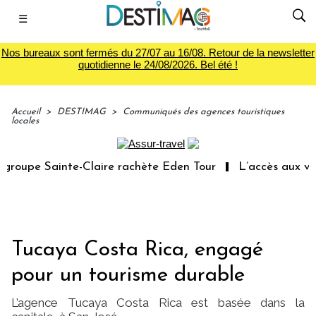
☰
Nos bureaux sont fermés du 27/07 au 16/08. Retour de la newsletter
quotidienne le 24/08/2026. Bel été !
Accueil
>
DESTIMAG
>
Communiqués des agences touristiques
locales
upe Sainte-Claire rachète Eden Tour
L’accès aux vacanc
Tucaya Costa Rica, engagé
pour un tourisme durable
L’agence Tucaya Costa Rica est basée dans la