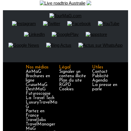
Nos médias
Légal
Utiles
AirMaG
Signaler un
Contact
Brochures en
contenu illicite
Publicité
ligne
Plan du site
Agenda
CruiseMaG
RGPD
La presse en
DestiMaG
Cookies
parle
Futuroscopie
La Travel Tech
LuxuryTravelMa
G
Partez en
France
TravelJobs
TravelManager
MaG