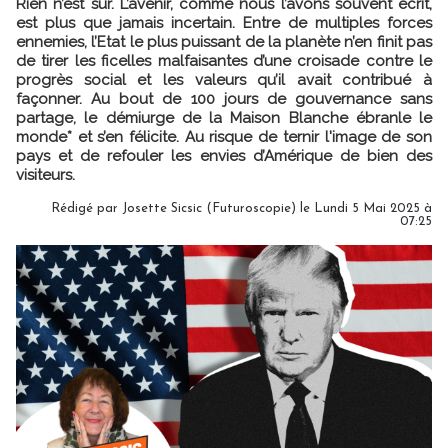
Rien n’est sûr. L’avenir, comme nous l’avons souvent écrit,
est plus que jamais incertain. Entre de multiples forces
ennemies, l’Etat le plus puissant de la planète n’en finit pas
de tirer les ficelles malfaisantes d’une croisade contre le
progrès social et les valeurs qu’il avait contribué à
façonner. Au bout de 100 jours de gouvernance sans
partage, le démiurge de la Maison Blanche ébranle le
monde* et s’en félicite. Au risque de ternir l'image de son
pays et de refouler les envies d’Amérique de bien des
visiteurs.
Rédigé par
Josette Sicsic (Futuroscopie)
le Lundi 5 Mai 2025 à
07:25