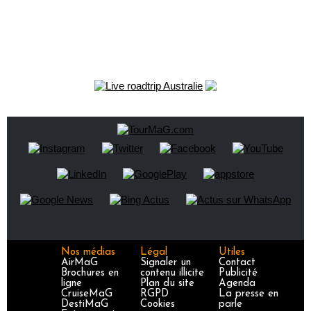
Nos médias
Légal
Utiles
AirMaG
Signaler un
Contact
Brochures en
contenu illicite
Publicité
ligne
Plan du site
Agenda
CruiseMaG
RGPD
La presse en
DestiMaG
Cookies
parle