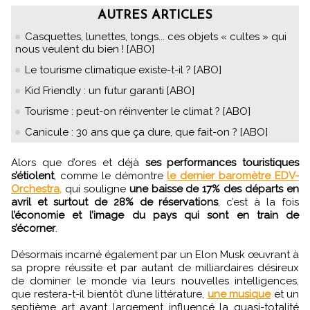
AUTRES ARTICLES
Casquettes, lunettes, tongs... ces objets « cultes » qui
nous veulent du bien ! [ABO]
Le tourisme climatique existe-t-il ? [ABO]
Kid Friendly : un futur garanti [ABO]
Tourisme : peut-on réinventer le climat ? [ABO]
Canicule : 30 ans que ça dure, que fait-on ? [ABO]
Alors que d’ores et déjà
ses performances touristiques
s’étiolent
, comme le démontre
le dernier baromètre EDV-
Orchestra,
qui souligne
une baisse de 17% des départs en
avril et surtout de 28% de réservations
, c’est à la fois
l’économie et l’image du pays qui sont en train de
s’écorner
.
Désormais incarné également par un Elon Musk œuvrant à
sa propre réussite et par autant de milliardaires désireux
de dominer le monde via leurs nouvelles intelligences,
que restera-t-il bientôt d’une littérature,
une musique
et un
septième art ayant largement influencé la quasi-totalité