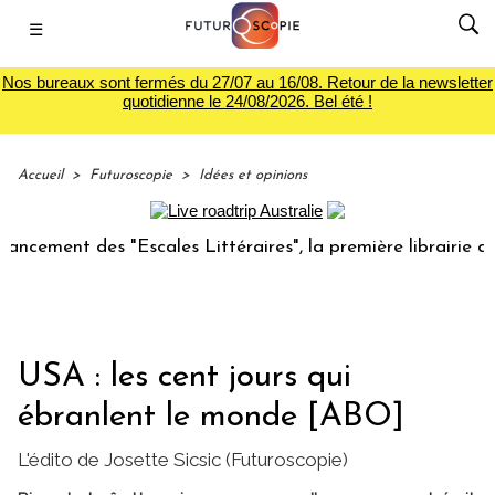
☰
Nos bureaux sont fermés du 27/07 au 16/08. Retour de la newsletter
quotidienne le 24/08/2026. Bel été !
Accueil
>
Futuroscopie
>
Idées et opinions
 des "Escales Littéraires", la première librairie du voyage
USA : les cent jours qui
ébranlent le monde [ABO]
L'édito de Josette Sicsic (Futuroscopie)