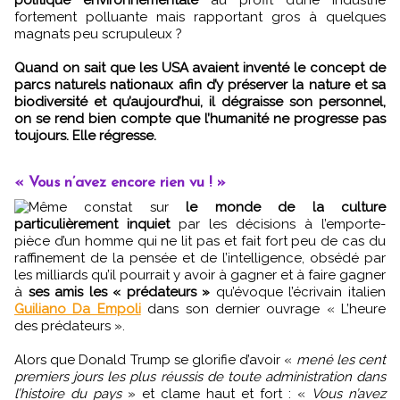
fortement polluante mais rapportant gros à quelques
magnats peu scrupuleux ?
Quand on sait que les USA avaient inventé le concept de
parcs naturels nationaux afin d’y préserver la nature et sa
biodiversité et qu’aujourd’hui, il dégraisse son personnel,
on se rend bien compte que l’humanité ne progresse pas
toujours. Elle régresse.
« Vous n’avez encore rien vu ! »
Même constat sur
le monde de la culture
particulièrement inquiet
par les décisions à l’emporte-
pièce d’un homme qui ne lit pas et fait fort peu de cas du
raffinement de la pensée et de l’intelligence, obsédé par
les milliards qu’il pourrait y avoir à gagner et à faire gagner
à
ses amis les « prédateurs »
qu’évoque l’écrivain italien
Guiliano Da Empoli
dans son dernier ouvrage « L’heure
des prédateurs ».
Alors que Donald Trump se glorifie d’avoir «
mené les cent
premiers jours les plus réussis de toute administration dans
l’histoire du pays
» et clame haut et fort : «
Vous n’avez