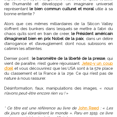
de l’humanité et développé un imaginaire universel
représentant
le bien commun culturel et moral
utile à sa
bonne entente ?
Alors que ces mêmes milliardaires de la Silicon Valley
s’offrent des bunkers dans lesquels se mettre à l’abri du
chaos qu’ils sont en train de créer,
le Président américain
s’imaginerait bien en prix Nobel de la paix
, dans un délire
d’arrogance et d’aveuglement dont nous subissons en
catimini les atteintes.
Dernier point :
le baromètre de la liberté de la presse
, qui
vient de paraître, n’est guère réjouissant.
Jetez-y un coup
d’œil
et vous découvrirez que les USA sont à la 57e place
du classement et la France à la 25e. Ce qui n’est pas de
nature à nous rassurer.
Désinformation, faux, manipulations des images, «
nous
n’avons peut-être encore rien vu !
»
* Ce titre est une référence au livre de
John Reed
: « Les
dix jours qui ébranlèrent le monde ». Paru en 1919, ce livre