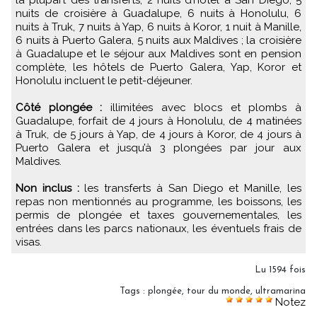
la plupart des transferts, 2 nuits d’hôtel à San Diego, 5
nuits de croisière à Guadalupe, 6 nuits à Honolulu, 6
nuits à Truk, 7 nuits à Yap, 6 nuits à Koror, 1 nuit à Manille,
6 nuits à Puerto Galera, 5 nuits aux Maldives ; la croisière
à Guadalupe et le séjour aux Maldives sont en pension
complète, les hôtels de Puerto Galera, Yap, Koror et
Honolulu incluent le petit-déjeuner.
Côté plongée :
illimitées avec blocs et plombs à
Guadalupe, forfait de 4 jours à Honolulu, de 4 matinées
à Truk, de 5 jours à Yap, de 4 jours à Koror, de 4 jours à
Puerto Galera et jusqu’à 3 plongées par jour aux
Maldives.
Non inclus :
les transferts à San Diego et Manille, les
repas non mentionnés au programme, les boissons, les
permis de plongée et taxes gouvernementales, les
entrées dans les parcs nationaux, les éventuels frais de
visas.
Lu 1594 fois
Tags
:
plongée
,
tour du monde
,
ultramarina
Notez