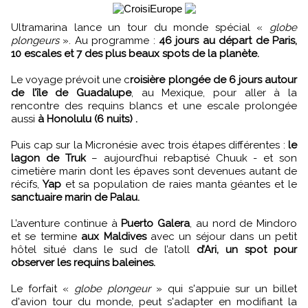
Ultramarina lance un tour du monde spécial «
globe
plongeurs
». Au programme :
46 jours au départ de Paris,
10 escales et 7 des plus beaux spots de la planète.
Le voyage prévoit une c
roisière plongée de 6 jours autour
de l’île de Guadalupe
, au Mexique, pour aller à la
rencontre des requins blancs et une escale prolongée
aussi
à Honolulu (6 nuits) .
Puis cap sur la Micronésie avec trois étapes différentes :
le
lagon de Truk
– aujourd’hui rebaptisé Chuuk - et son
cimetière marin dont les épaves sont devenues autant de
récifs,
Yap
et sa population de raies manta géantes et le
sanctuaire marin de Palau.
L’aventure continue à
Puerto Galera
, au nord de Mindoro
et se termine
aux Maldives
avec un séjour dans un petit
hôtel situé dans le sud de l’atoll
d’Ari, un spot pour
observer les requins baleines.
Le forfait «
globe plongeur
» qui s'appuie sur un billet
d'avion tour du monde, peut s'adapter en modifiant la