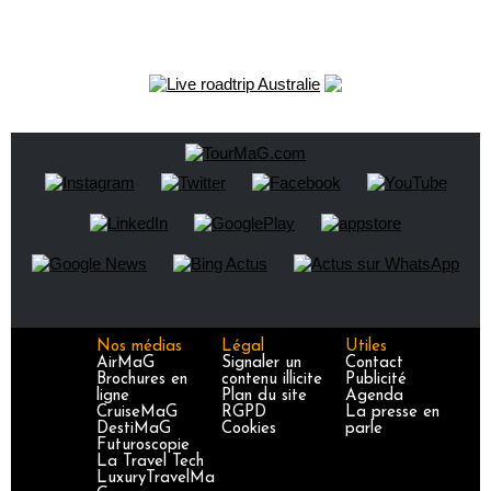
Nos médias
Légal
Utiles
AirMaG
Signaler un
Contact
Brochures en
contenu illicite
Publicité
ligne
Plan du site
Agenda
CruiseMaG
RGPD
La presse en
DestiMaG
Cookies
parle
Futuroscopie
La Travel Tech
LuxuryTravelMa