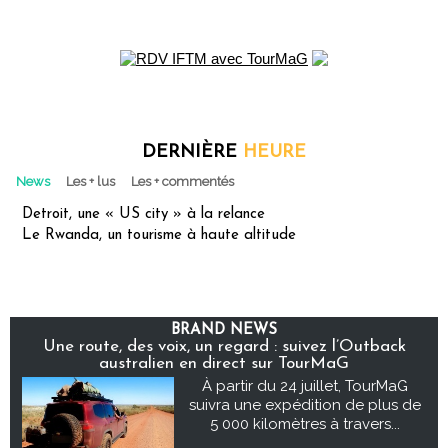
DERNIÈRE
HEURE
News
Les + lus
Les + commentés
Detroit, une « US city » à la relance
Le Rwanda, un tourisme à haute altitude
BRAND NEWS
Une route, des voix, un regard : suivez l’Outback
australien en direct sur TourMaG
À partir du 24 juillet, TourMaG
suivra une expédition de plus de
5 000 kilomètres à travers...