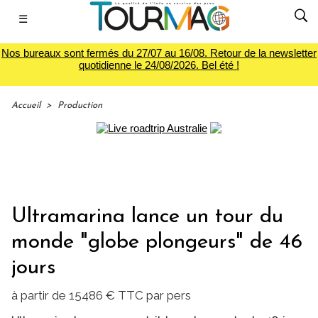
☰
Nos bureaux sont fermés du 27/07 au 16/08. Retour de la newsletter
quotidienne le 24/08/2026. Bel été !
Accueil
>
Production
Ultramarina lance un tour du
monde "globe plongeurs" de 46
jours
à partir de 15486 € TTC par pers