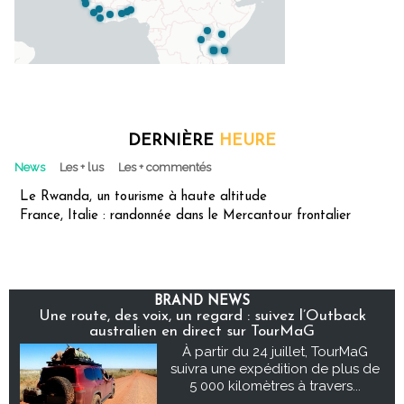
DERNIÈRE
HEURE
News
Les + lus
Les + commentés
Le Rwanda, un tourisme à haute altitude
France, Italie : randonnée dans le Mercantour frontalier
BRAND NEWS
Une route, des voix, un regard : suivez l’Outback
australien en direct sur TourMaG
À partir du 24 juillet, TourMaG
suivra une expédition de plus de
5 000 kilomètres à travers...