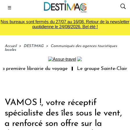
☰
Nos bureaux sont fermés du 27/07 au 16/08. Retour de la newsletter
quotidienne le 24/08/2026. Bel été !
Accueil
>
DESTIMAG
>
Communiqués des agences touristiques
locales
 première librairie du voyage
Le groupe Sainte-Claire r
VAMOS !, votre réceptif
spécialiste des îles sous le vent,
a renforcé son offre sur la