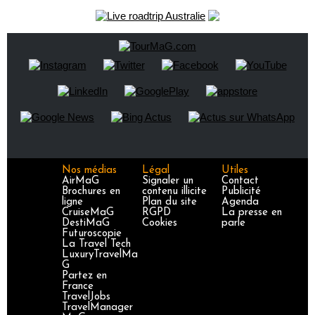
Nos médias
Légal
Utiles
AirMaG
Signaler un
Contact
Brochures en
contenu illicite
Publicité
ligne
Plan du site
Agenda
CruiseMaG
RGPD
La presse en
DestiMaG
Cookies
parle
Futuroscopie
La Travel Tech
LuxuryTravelMa
G
Partez en
France
TravelJobs
TravelManager