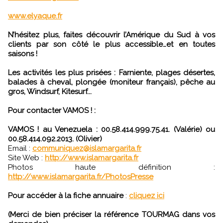
www.elyaque.fr
N’hésitez plus, faites découvrir l’Amérique du Sud à vos
clients par son côté le plus accessible…et en toutes
saisons !
Les activités les plus prisées : Farniente, plages désertes,
balades à cheval, plongée (moniteur français), pêche au
gros, Windsurf, Kitesurf...
Pour contacter VAMOS ! :
VAMOS ! au Venezuela : 00.58.414.999.75.41. (Valérie) ou
00.58.414.092.2013. (Olivier)
Email :
communiquez@islamargarita.fr
Site Web :
http://www.islamargarita.fr
Photos haute définition :
http://www.islamargarita.fr/PhotosPresse
Pour accéder à la fiche annuaire
:
cliquez ici
(Merci de bien préciser la référence TOURMAG dans vos