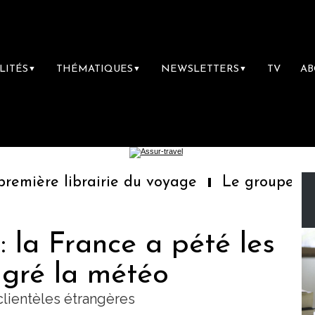
LITÉS
THÉMATIQUES
NEWSLETTERS
TV
A
▼
▼
▼
mière librairie du voyage
Le groupe Sainte
: la France a pété les
gré la météo
 clientèles étrangères