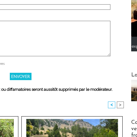
ex
res
Webinai
La
x ou diffamatoires seront aussitôt supprimés par le modérateur.
<
>
Publi-n
Co
ve
fr