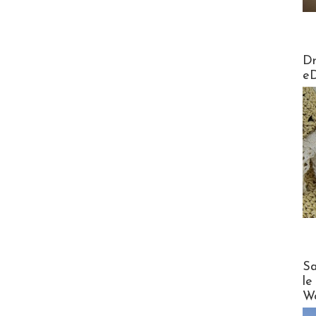
AirMa
Dr
e
Cruise
Sa
le
Wo