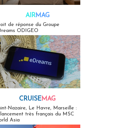
AIR
MAG
G
oit de réponse du Groupe
Dreams ODIGEO
CRUISE
MAG
MaG
int-Nazaire, Le Havre, Marseille :
 lancement très français du MSC
rld Asia