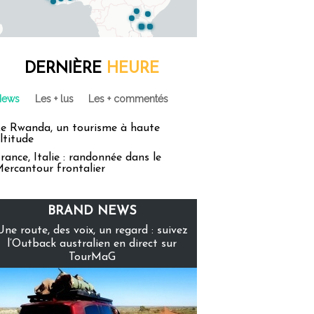
DERNIÈRE
HEURE
News
Les + lus
Les + commentés
e Rwanda, un tourisme à haute
ltitude
rance, Italie : randonnée dans le
ercantour frontalier
BRAND NEWS
Une route, des voix, un regard : suivez
l’Outback australien en direct sur
TourMaG