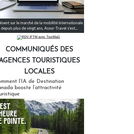
ésent sur le marché de la mobilité internationale
depuis plus de vingt ans, Assur-Travel s'est...
COMMUNIQUÉS DES
AGENCES TOURISTIQUES
LOCALES
qués des agences touristiques locales
mment l’IA de Destination
nada booste l’attractivité
uristique