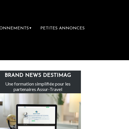
BONNEMENTS
PETITES ANNONCES
▼
-Claire rachète Eden Tour
L’accès aux vac
BRAND NEWS DESTIMAG
Une formation simplifiée pour les
partenaires Assur-Travel