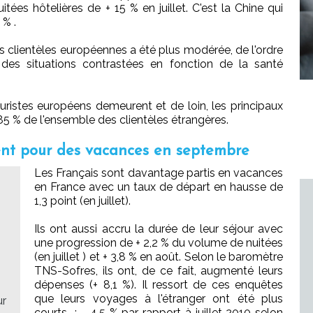
ées hôtelières de + 15 % en juillet. C'est la Chine qui
 % .
s clientèles européennes a été plus modérée, de l'ordre
 des situations contrastées en fonction de la santé
uristes européens demeurent et de loin, les principaux
85 % de l'ensemble des clientèles étrangères.
ent pour des vacances en septembre
Les Français sont davantage partis en vacances
en France avec un taux de départ en hausse de
1,3 point (en juillet).
Ils ont aussi accru la durée de leur séjour avec
une progression de + 2,2 % du volume de nuitées
(en juillet ) et + 3,8 % en août. Selon le baromètre
TNS-Sofres, ils ont, de ce fait, augmenté leurs
dépenses (+ 8,1 %). Il ressort de ces enquêtes
que leurs voyages à l'étranger ont été plus
ur
courts : - 4,5 % par rapport à juillet 2010 selon