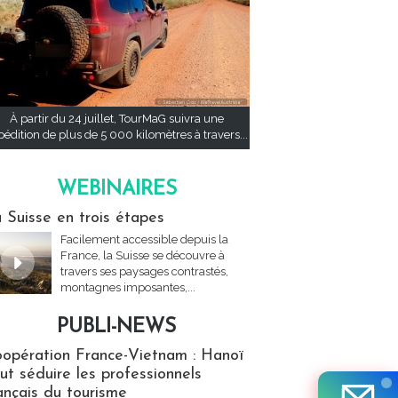
À partir du 24 juillet, TourMaG suivra une
pédition de plus de 5 000 kilomètres à travers...
WEBINAIRES
res
 Suisse en trois étapes
Facilement accessible depuis la
France, la Suisse se découvre à
travers ses paysages contrastés,
montagnes imposantes,...
PUBLI-NEWS
ews
opération France-Vietnam : Hanoï
ut séduire les professionnels
ançais du tourisme