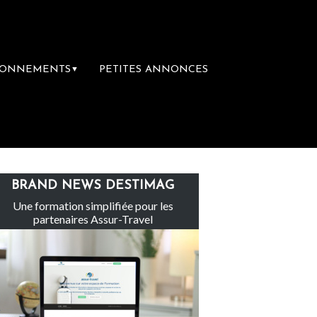
BONNEMENTS
PETITES ANNONCES
▼
Le groupe Sainte-Claire rachète Eden Tour
BRAND NEWS DESTIMAG
Une formation simplifiée pour les
partenaires Assur-Travel