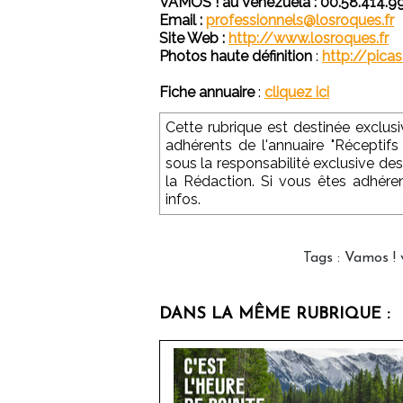
VAMOS ! au Venezuela : 00.58.414.999.
Email :
professionnels@losroques.fr
Site Web :
http://www.losroques.fr
Photos haute définition
:
http://pica
Fiche annuaire
:
cliquez ici
Cette rubrique est destinée exclu
adhérents de l'annuaire "Réceptifs
sous la responsabilité exclusive des
la Rédaction. Si vous êtes adhére
infos.
Tags
:
Vamos ! 
DANS LA MÊME RUBRIQUE :