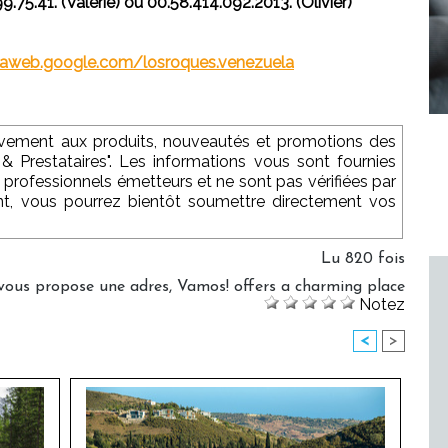
75.41. (Valérie) ou 00.58.414.092.2013. (Olivier)
saweb.google.com/losroques.venezuela
sivement aux produits, nouveautés et promotions des
 & Prestataires". Les informations vous sont fournies
 professionnels émetteurs et ne sont pas vérifiées par
nt, vous pourrez bientôt soumettre directement vos
Lu 820 fois
vous propose une adres
,
Vamos! offers a charming place
Notez
<
>