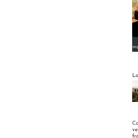
ex
Webinai
La
Publi-n
Co
ve
fr