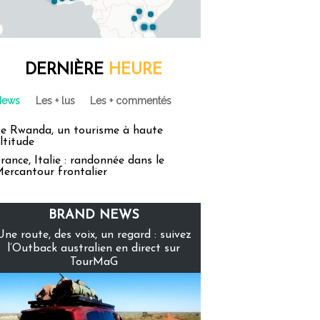
DERNIÈRE
HEURE
News
Les + lus
Les + commentés
e Rwanda, un tourisme à haute
ltitude
rance, Italie : randonnée dans le
ercantour frontalier
BRAND NEWS
Une route, des voix, un regard : suivez
l’Outback australien en direct sur
TourMaG