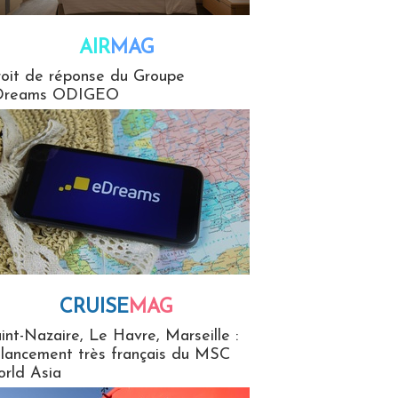
AIR
MAG
G
oit de réponse du Groupe
Dreams ODIGEO
CRUISE
MAG
MaG
int-Nazaire, Le Havre, Marseille :
 lancement très français du MSC
rld Asia