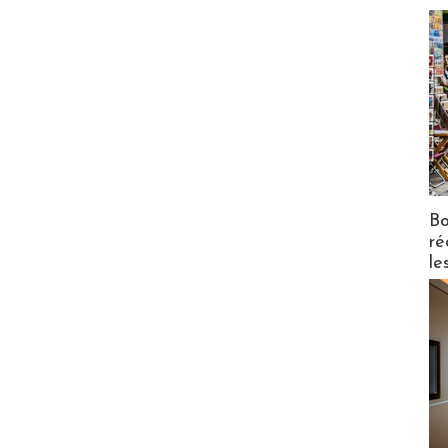
Bo
ré
le