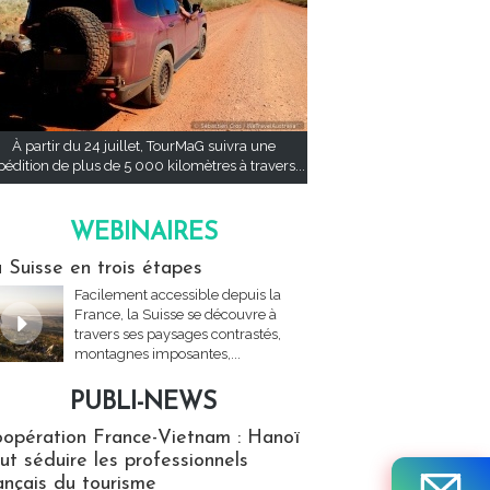
À partir du 24 juillet, TourMaG suivra une
pédition de plus de 5 000 kilomètres à travers...
WEBINAIRES
res
 Suisse en trois étapes
Facilement accessible depuis la
France, la Suisse se découvre à
travers ses paysages contrastés,
montagnes imposantes,...
PUBLI-NEWS
ews
opération France-Vietnam : Hanoï
ut séduire les professionnels
ançais du tourisme