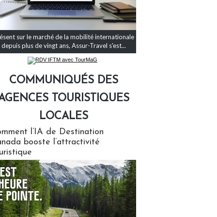
ésent sur le marché de la mobilité internationale
depuis plus de vingt ans, Assur-Travel s'est...
COMMUNIQUÉS DES
AGENCES TOURISTIQUES
LOCALES
qués des agences touristiques locales
mment l’IA de Destination
nada booste l’attractivité
uristique