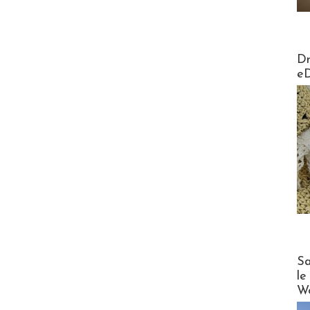
AirMa
Dr
e
Cruise
Sa
le
Wo