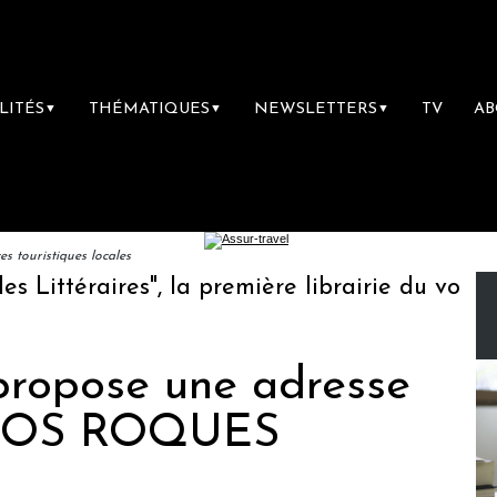
LITÉS
THÉMATIQUES
NEWSLETTERS
TV
A
▼
▼
▼
 touristiques locales
ittéraires", la première librairie du voyage
propose une adresse
 LOS ROQUES