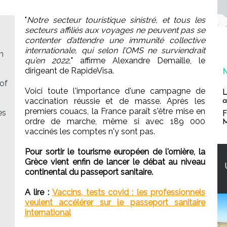
"
Notre secteur touristique sinistré, et tous les
secteurs affiliés aux voyages ne peuvent pas se
contenter d’attendre une immunité collective
internationale, qui selon l’OMS ne surviendrait
n
qu’en 2022,
" affirme Alexandre Demaille, le
dirigeant de RapideVisa.
 of
Voici toute l'importance d'une campagne de
L
vaccination réussie et de masse. Après les
a
premiers couacs, la France paraît s'être mise en
es
F
ordre de marche, même si avec 189 000
M
vaccinés les comptes n'y sont pas.
Pour sortir le tourisme européen de l'ornière, la
Grèce vient enfin de lancer le débat au niveau
continental du passeport sanitaire.
A lire :
Vaccins, tests covid : les professionnels
veulent accélérer sur le passeport sanitaire
international