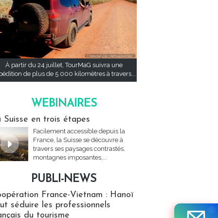
À partir du 24 juillet, TourMaG suivra une
pédition de plus de 5 000 kilomètres à travers...
WEBINAIRES
res
 Suisse en trois étapes
Facilement accessible depuis la
France, la Suisse se découvre à
travers ses paysages contrastés,
montagnes imposantes,...
PUBLI-NEWS
ews
opération France-Vietnam : Hanoï
ut séduire les professionnels
ançais du tourisme