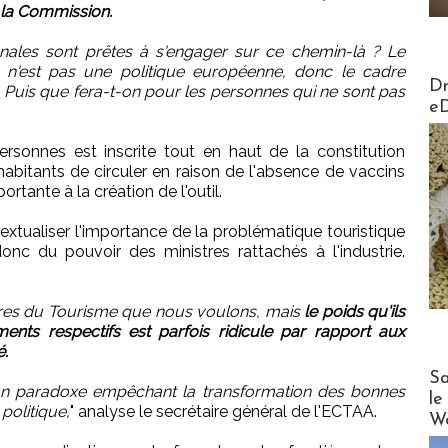
 la Commission.
ationales sont prêtes à s'engager sur ce chemin-là ? Le
 n'est pas une politique européenne, donc le cadre
AirMa
Dr
s. Puis que fera-t-on pour les personnes qui ne sont pas
e
personnes est inscrite tout en haut de la constitution
abitants de circuler en raison de l'absence de vaccins
ortante à la création de l'outil.
ntextualiser l'importance de la problématique touristique
onc du pouvoir des ministres rattachés à l'industrie.
tres du Tourisme que nous voulons, mais
le poids qu'ils
nts respectifs est parfois ridicule par rapport aux
é.
Cruise
Sa
un paradoxe empêchant la transformation des bonnes
le
politique,
" analyse le secrétaire général de l'ECTAA.
Wo