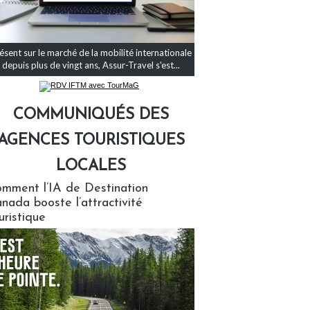
ésent sur le marché de la mobilité internationale
depuis plus de vingt ans, Assur-Travel s'est...
COMMUNIQUÉS DES
AGENCES TOURISTIQUES
LOCALES
qués des agences touristiques locales
mment l’IA de Destination
nada booste l’attractivité
uristique