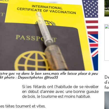
stre gec va dans le bon sens,mais elle laisse place à peu
Actus V
De
édit photo : Depositphotos @toa55
d’
Si les fêtards ont l'habitude de se réveiller
fo
en début d'année avec une bonne gueule
de bois, le tourisme est moins habitué.
es têtes tournent et vites.