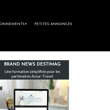
BONNEMENTS
PETITES ANNONCES
▼
Le groupe Sainte-Claire rachète Eden Tour
BRAND NEWS DESTIMAG
Une formation simplifiée pour les
partenaires Assur-Travel