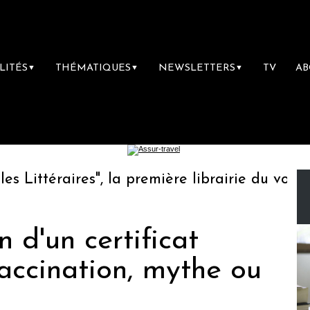
LITÉS
THÉMATIQUES
NEWSLETTERS
TV
A
▼
▼
▼
ttéraires", la première librairie du voyage
n d'un certificat
accination, mythe ou