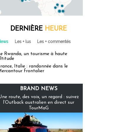
DERNIÈRE
HEURE
News
Les + lus
Les + commentés
e Rwanda, un tourisme à haute
ltitude
rance, Italie : randonnée dans le
ercantour frontalier
BRAND NEWS
Une route, des voix, un regard : suivez
l’Outback australien en direct sur
TourMaG