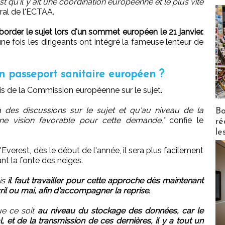
t qu'il y ait une coordination européenne et le plus vite
éral de l'ECTAA.
border le sujet lors d'un sommet européen le 21 janvier.
ne fois les dirigeants ont intégré la fameuse lenteur de
un passeport sanitaire européen ?
'avis de la Commission européenne sur le sujet.
jà des discussions sur le sujet et qu'au niveau de la
Bo
e vision favorable pour cette demande,"
confie le
ré
le
Everest, dès le début de l'année, il sera plus facilement
t la fonte des neiges.
ais
il faut travailler pour cette approche dès maintenant
vril ou mai, afin d'accompagner la reprise.
ue ce soit
au niveau du stockage des données, car le
, et de la transmission de ces dernières, il y a tout un