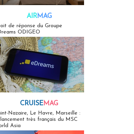
AIR
MAG
G
oit de réponse du Groupe
Dreams ODIGEO
CRUISE
MAG
MaG
int-Nazaire, Le Havre, Marseille :
 lancement très français du MSC
rld Asia