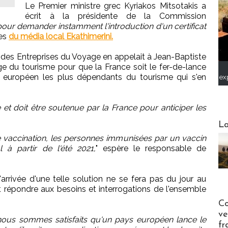
Le Premier ministre grec Kyriakos Mitsotakis a
écrit à la présidente de la Commission
our demander instamment l'introduction d'un certificat
res
du média local Ekathimerini.
 des Entreprises du Voyage en appelait à Jean-Baptiste
e du tourisme pour que la France soit le fer-de-lance
ys européen les plus dépendants du tourisme qui s'en
ex
te et doit être soutenue par la France pour anticiper les
Webinai
La
de vaccination, les personnes immunisées par un vaccin
l à partir de l'été 2021,
" espère le responsable de
l'arrivée d'une telle solution ne se fera pas du jour au
t répondre aux besoins et interrogations de l'ensemble
Publi-n
Co
ve
t nous sommes satisfaits qu'un pays européen lance le
fr