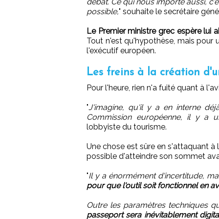
débat. Ce qui nous importe aussi, c'es
possible,
" souhaite le secrétaire gén
Le Premier ministre grec espère lui a
Tout n'est qu'hypothèse, mais pour u
l'exécutif européen.
Les freins à la création d'
Pour l'heure, rien n'a fuité quant à l
"
J'imagine, qu'il y a en interne dé
Commission européenne, il y a un
lobbyiste du tourisme.
Une chose est sûre en s'attaquant à l'
possible d'atteindre son sommet avan
"
Il y a énormément d'incertitude, m
pour que l'outil soit fonctionnel en a
Outre les paramètres techniques q
passeport sera inévitablement digital