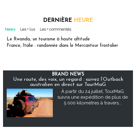
DERNIÈRE
HEURE
News
Les + lus
Les + commentés
Le Rwanda, un tourisme à haute altitude
France, Italie : randonnée dans le Mercantour frontalier
BRAND NEWS
Une route, des voix, un regard : suivez l’Outback
australien en direct sur TourMaG
À partir du 24 juillet, TourMaG
suivra une expédition de plus de
5 000 kilomètres à travers...