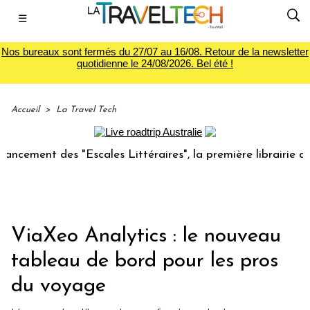
☰
Nos bureaux sont fermés du 27/07 au 16/08. Retour de la newsletter
quotidienne le 24/08/2026. Bel été !
Accueil
>
La Travel Tech
ent des "Escales Littéraires", la première librairie du voya
ViaXeo Analytics : le nouveau
tableau de bord pour les pros
du voyage