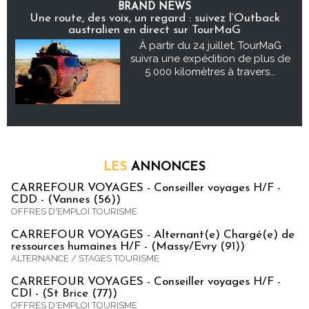
BRAND NEWS
Une route, des voix, un regard : suivez l’Outback
australien en direct sur TourMaG
À partir du 24 juillet, TourMaG
suivra une expédition de plus de
5 000 kilomètres à travers...
LES
ANNONCES
CARREFOUR VOYAGES - Conseiller voyages H/F -
CDD - (Vannes (56))
OFFRES D'EMPLOI TOURISME
CARREFOUR VOYAGES - Alternant(e) Chargé(e) de
ressources humaines H/F - (Massy/Evry (91))
ALTERNANCE / STAGES TOURISME
CARREFOUR VOYAGES - Conseiller voyages H/F -
CDI - (St Brice (77))
OFFRES D'EMPLOI TOURISME