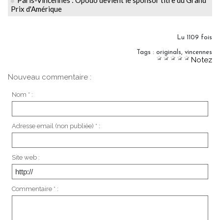
Paris-Vincennes : Opodo devient le sponsor titre du Grand
Prix d'Amérique
Lu 1109 fois
Tags
:
originals
,
vincennes
Notez
Nouveau commentaire :
Nom * :
Adresse email (non publiée) * :
Site web :
Commentaire * :