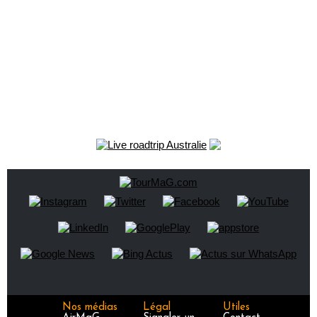
Nos médias
Légal
Utiles