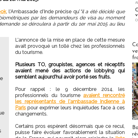
A
C
ook
, l'Ambassade d'Inde précise qu'
"il a été décidé que
v
s biométriques par les demandeurs de visa au moment
O
demande se déroulera à partir du 1er mai 2015 au lieu
L'annonce de la mise en place de cette mesure
Publi-n
Co
avait provoqué un tollé chez les professionnels
ve
du tourisme.
fr
Plusieurs TO, groupistes, agences et réceptifs
avaient mené des actions de lobbying qui
semblent aujourd'hui avoir porté ses fruits.
ée
Pour rappel : le 9 décembre 2014, les
professionnels du tourisme
avaient rencontré
les représentants de l'ambassade indienne à
Paris
pour exprimer leurs inquiétudes face à ces
que
changements.
Certains pros espèrent désormais que ce recul,
Bo
s
puisse faire évoluer favorablement la situation
ré