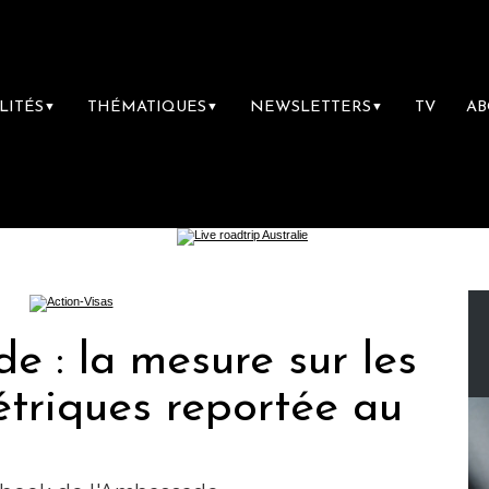
LITÉS
THÉMATIQUES
NEWSLETTERS
TV
A
▼
▼
▼
de : la mesure sur les
triques reportée au