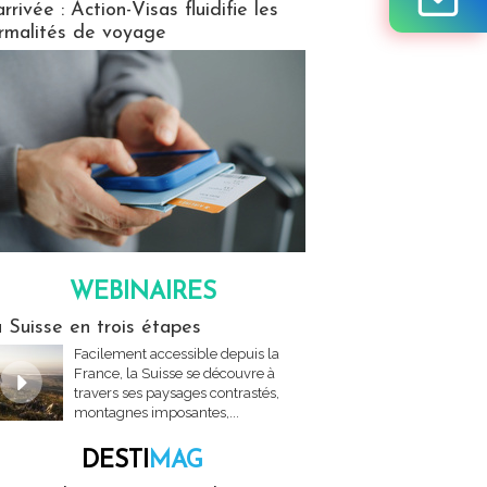
arrivée : Action-Visas fluidifie les
rmalités de voyage
WEBINAIRES
res
 Suisse en trois étapes
Facilement accessible depuis la
France, la Suisse se découvre à
travers ses paysages contrastés,
montagnes imposantes,...
DESTI
MAG
MAG