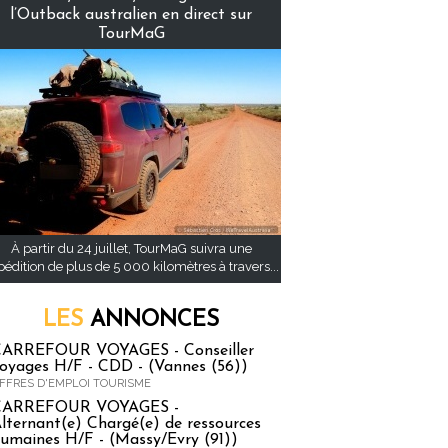
l’Outback australien en direct sur
TourMaG
À partir du 24 juillet, TourMaG suivra une
pédition de plus de 5 000 kilomètres à travers...
LES
ANNONCES
ARREFOUR VOYAGES - Conseiller
oyages H/F - CDD - (Vannes (56))
FFRES D'EMPLOI TOURISME
CARREFOUR VOYAGES -
lternant(e) Chargé(e) de ressources
umaines H/F - (Massy/Evry (91))