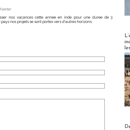
Alerter
sser nos vacances cette annee en inde pour une duree de 3
 pays nos projets se sont portes vers d'autres horizons.
Partez
L’
in
le
Actus V
De