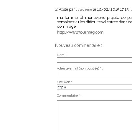
2.
Posté par
le 18/02/2015 17:23
|
cusso rene
ma femme et moi avions projete de pa
semaines.vu les difficultes d'entree dans ce
dommage
http://www.tourmag.com
Nouveau commentaire :
Nom * :
Adresse email (non publiée) * :
Site web :
Commentaire * :