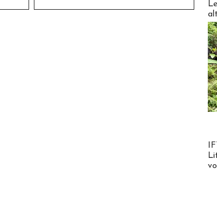
Le
al
Product
IF
Li
v