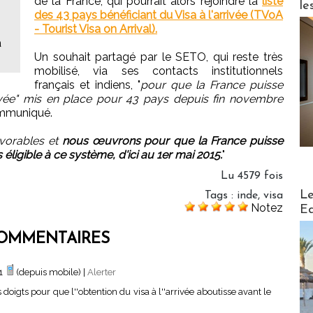
de la France, qui pourrait alors rejoindre la
liste
le
des 43 pays bénéficiant du Visa à l'arrivée (TVoA
- Tourist Visa on Arrival).
a
Un souhait partagé par le SETO, qui reste très
mobilisé, via ses contacts institutionnels
français et indiens, "
pour que la France puisse
rivée" mis en place pour 43 pays depuis fin novembre
ommuniqué.
avorables et
nous œuvrons pour que la France puisse
éligible à ce système, d'ici au 1er mai 2015.
"
Lu 4579 fois
Distribu
Le
Tags
:
inde
,
visa
Notez
Ed
OMMENTAIRES
51
(depuis mobile)
|
Alerter
 doigts pour que l''obtention du visa à l''arrivée aboutisse avant le