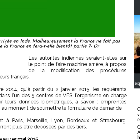
arrivée en Inde. Malheureusement la France ne fait pas
re la France en fera-t-elle bientôt partie ?- Dr
Les autorités indiennes seraient-elles sur
le point de faire machine arrière, à propos
de la modification des procédures
urs français.
ex
e 2014, qu'à partir du 2 janvier 2015, les requérants
dans l'un des 5 centres de VFS, l'organisme en charge
nir leurs données biométriques, à savoir : empreintes
to) au moment de soumettre le formulaire de demande.
C
v
t à Paris, Marseille, Lyon, Bordeaux et Strasbourg.
O
ont plus être déposées par des tiers.
A
h
 au 1er mai 2015.