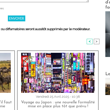
d’
fo
res
x ou diffamatoires seront aussitôt supprimés par le modérateur.
<
>
Webinai
La
Vendredi 25 Avril 2025 - 10:38
'il faut
Voyage au Japon : une nouvelle formalité
nie
mise en place plus tôt que prévu !
DESTI