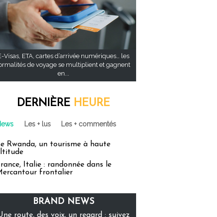
E-Visas, ETA, cartes d’arrivée numériques… les
ormalités de voyage se multiplient et gagnent
en...
DERNIÈRE
HEURE
News
Les + lus
Les + commentés
e Rwanda, un tourisme à haute
ltitude
rance, Italie : randonnée dans le
ercantour frontalier
BRAND NEWS
Une route, des voix, un regard : suivez