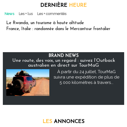
DERNIÈRE
HEURE
News
Les + lus
Les + commentés
Le Rwanda, un tourisme à haute altitude
France, Italie : randonnée dans le Mercantour frontalier
BRAND NEWS
Une route, des voix, un regard : suivez l’Outback
australien en direct sur TourMaG
À partir du 24 juillet, TourMaG
suivra une expédition de plus de
5 000 kilomètres à travers...
LES
ANNONCES