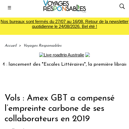
☰
Nos bureaux sont fermés du 27/07 au 16/08. Retour de la newsletter
quotidienne le 24/08/2026. Bel été !
Accueil
>
Voyages Responsables
ancement des "Escales Littéraires", la première librairie du
Vols : Amex GBT a compensé
l’empreinte carbone de ses
collaborateurs en 2019