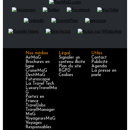
Nos médias
Légal
Utiles
AirMaG
Signaler un
Contact
Brochures en
contenu illicite
Publicité
ligne
Plan du site
Agenda
CruiseMaG
RGPD
La presse en
DestiMaG
Cookies
parle
Futuroscopie
La Travel Tech
LuxuryTravelMa
G
Partez en
France
TravelJobs
TravelManager
MaG
VoyageursMaG
Voyages
Responsables