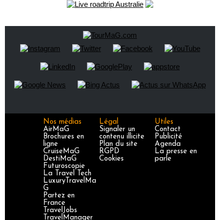
Nos médias
Légal
Utiles
AirMaG
Signaler un
Contact
Brochures en
contenu illicite
Publicité
ligne
Plan du site
Agenda
CruiseMaG
RGPD
La presse en
DestiMaG
Cookies
parle
Futuroscopie
La Travel Tech
LuxuryTravelMa
G
Partez en
France
TravelJobs
TravelManager