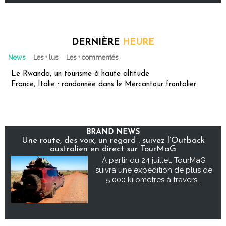
DERNIÈRE
HEURE
News
Les + lus
Les + commentés
Le Rwanda, un tourisme à haute altitude
France, Italie : randonnée dans le Mercantour frontalier
BRAND NEWS
Une route, des voix, un regard : suivez l’Outback
australien en direct sur TourMaG
À partir du 24 juillet, TourMaG
suivra une expédition de plus de
5 000 kilomètres à travers...