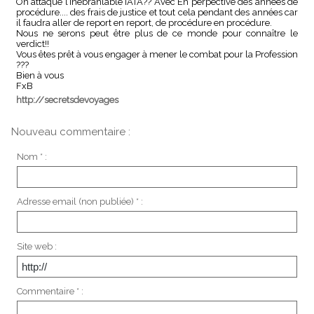
On attaque l’inébranlable IATA?? Avec En perpective des années de
procédure.... des frais de justice et tout cela pendant des années car
il faudra aller de report en report, de procédure en procédure.
Nous ne serons peut être plus de ce monde pour connaître le
verdict!!
Vous êtes prêt à vous engager à mener le combat pour la Profession
???
Bien à vous
FxB
http://secretsdevoyages
Nouveau commentaire :
Nom * :
Adresse email (non publiée) * :
Site web :
Commentaire * :