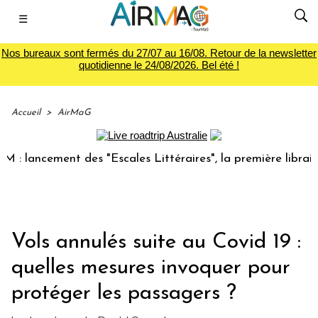
☰
Nos bureaux sont fermés du 27/07 au 16/08. Retour de la newsletter
quotidienne le 24/08/2026. Bel été !
Accueil
>
AirMaG
cement des "Escales Littéraires", la première librairie du v
Vols annulés suite au Covid 19 :
quelles mesures invoquer pour
protéger les passagers ?